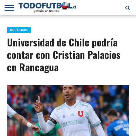
PRIMERA
DIVISIÓN
PRIMERA
SELECCIÓN
CHILENOS
FÚTBOL
B
CHILENA
EN EL
INTERNACIONAL
DESTACADOS
MUNDO
Universidad de Chile podría
contar con Cristian Palacios
en Rancagua