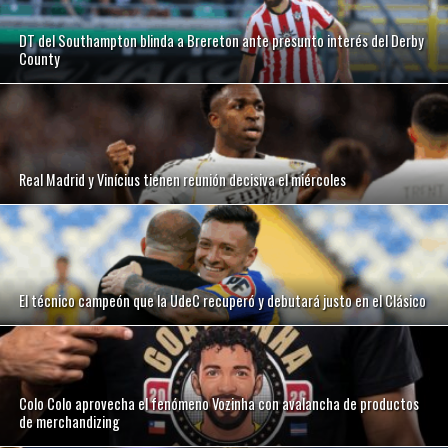
DT del Southampton blinda a Brereton ante presunto interés del Derby
County
Real Madrid y Vinícius tienen reunión decisiva el miércoles
El técnico campeón que la UdeC recuperó y debutará justo en el Clásico
Colo Colo aprovecha el fenómeno Vozinha con avalancha de productos
de merchandizing