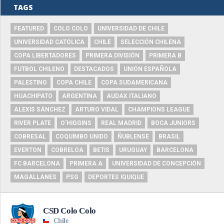
TAGS
FEATURED
COLO COLO
UNIVERSIDAD DE CHILE
UNIVERSIDAD CATÓLICA
CHILE
SELECCIÓN CHILENA
COPA LIBERTADORES
PRIMERA DIVISIÓN
PRIMERA B
FUTBOL CHILENO
DESTACADOS
UNIÓN ESPAÑOLA
PALESTINO
COPA CHILE
COPA SUDAMERICANA
HUACHIPATO
ARGENTINA
AUDAX ITALIANO
ALEXIS SÁNCHEZ
ARTURO VIDAL
CHAMPIONS LEAGUE
RIVER PLATE
O'HIGGINS
REAL MADRID
BOCA JUNIORS
COBRESAL
COQUIMBO UNIDO
ÑUBLENSE
BRASIL
EVERTON
COBRELOA
BETIS
URUGUAY
BARCELONA
FC BARCELONA
PRIMERA A
UNIVERSIDAD DE CONCEPCIÓN
MAGALLANES
PSG
DEPORTES IQUIQUE