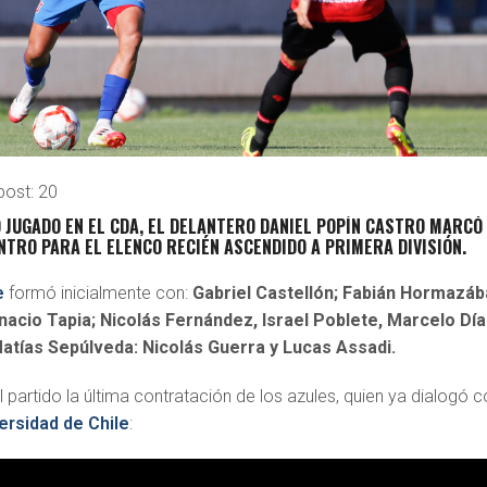
post:
20
 JUGADO EN EL CDA, EL DELANTERO
DANIEL POPÍN CASTRO
MARCÓ 
NTRO PARA EL ELENCO RECIÉN ASCENDIDO A PRIMERA DIVISIÓN.
e
formó inicialmente con:
Gabriel Castellón; Fabián Hormazába
nacio Tapia; Nicolás Fernández, Israel Poblete, Marcelo Día
atías Sepúlveda: Nicolás Guerra y Lucas Assadi.
 partido la última contratación de los azules, quien ya dialogó 
ersidad de Chile
: