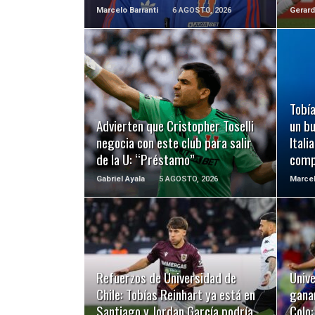
Marcelo Barranti
6 AGOSTO, 2026
Gerard
LEER MÁS
Tobía
Advierten que Cristopher Toselli
un b
negocia con este club para salir
Itali
de la U: “Préstamo”
comp
Gabriel Ayala
5 AGOSTO, 2026
Marcel
LEER MÁS
Refuerzos de Universidad de
Unive
Chile: Tobías Reinhart ya está en
ganan
Santiago y Jordan García podría
Colo: