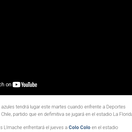
os azules tendrá lugar este martes cuando enfrente a Deportes
Chile, partido que en defimitiva se jugará en el estadio La Florid
s LImache enfrentará el jueves a
Colo Colo
en el estadio