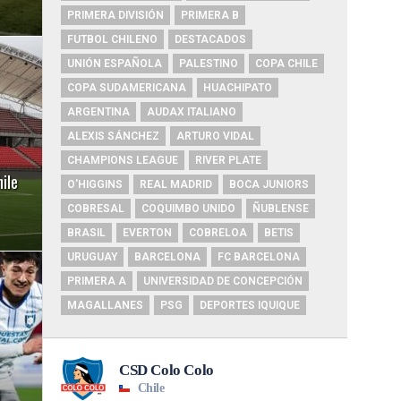
PRIMERA DIVISIÓN
PRIMERA B
FUTBOL CHILENO
DESTACADOS
UNIÓN ESPAÑOLA
PALESTINO
COPA CHILE
COPA SUDAMERICANA
HUACHIPATO
ARGENTINA
AUDAX ITALIANO
ALEXIS SÁNCHEZ
ARTURO VIDAL
CHAMPIONS LEAGUE
RIVER PLATE
ile
O'HIGGINS
REAL MADRID
BOCA JUNIORS
COBRESAL
COQUIMBO UNIDO
ÑUBLENSE
BRASIL
EVERTON
COBRELOA
BETIS
URUGUAY
BARCELONA
FC BARCELONA
PRIMERA A
UNIVERSIDAD DE CONCEPCIÓN
MAGALLANES
PSG
DEPORTES IQUIQUE
i