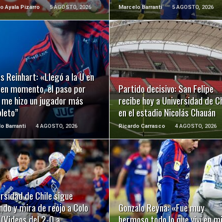
o Ayala Pizarro
5 AGOSTO, 2026
Marcelo Barranti
5 AGOSTO, 2026
LEER MÁS
LEER MÁS
s Reinhart: «Llegó a la U en
uen momento, el paso por
Partido decisivo: San Felipe
a me hizo un jugador más
recibe hoy a Universidad de Ch
leto”
en el estadio Nicolás Chauán
o Barranti
4 AGOSTO, 2026
Ricardo Carrasco
4 AGOSTO, 2026
LEER MÁS
LEER MÁS
rsidad de Chile sigue
do y mira de reojo a Colo
Gonzalo Reyna: «Fue muy
 (Videos del 2-0 a
hermoso todo lo que viví en m