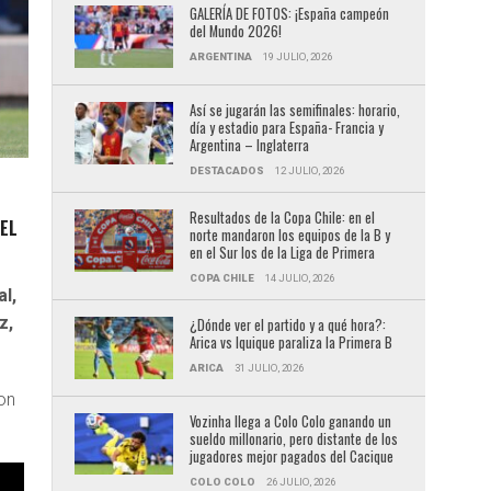
GALERÍA DE FOTOS: ¡España campeón
del Mundo 2026!
ARGENTINA
19 JULIO, 2026
Así se jugarán las semifinales: horario,
día y estadio para España- Francia y
Argentina – Inglaterra
DESTACADOS
12 JULIO, 2026
Resultados de la Copa Chile: en el
EL
norte mandaron los equipos de la B y
en el Sur los de la Liga de Primera
COPA CHILE
14 JULIO, 2026
l,
z,
¿Dónde ver el partido y a qué hora?:
Arica vs Iquique paraliza la Primera B
ARICA
31 JULIO, 2026
con
Vozinha llega a Colo Colo ganando un
sueldo millonario, pero distante de los
jugadores mejor pagados del Cacique
COLO COLO
26 JULIO, 2026