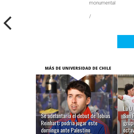
monumental
/
MÁS DE UNIVERSIDAD DE CHILE
LEER MÁS
La U 
Se adelantaría el debut de Tobías
San F
Reinhart: podría jugar este
grupo
domingo ante Palestino
octa