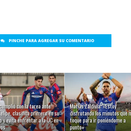
PINCHE PARA AGREGAR SU COMENTARIO
LEER MÁS
LEER MÁS
cumplió con la tarea ante
Matías Zaldivia: «Estoy
elipe, clasifica primero en su
disfrutando los minutos que 
 y evita enfrentar a la UC en
toque para ir poniéndome a
vos
punto»