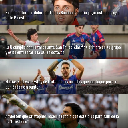
Se adelantaría el debut de Tobías Reinhart: podría jugar este domingo
ante Palestino
La U cumplió con la tarea ante San Felipe, clasifica primero en su grupo
y evita enfrentar a la UC en octavos
Matías Zaldivia: «Estoy disfrutando los minutos que me toque para ir
poniéndome a punto»
Advierten que Cristopher Toselli negocia con este club para salir de la
U: “Préstamo”