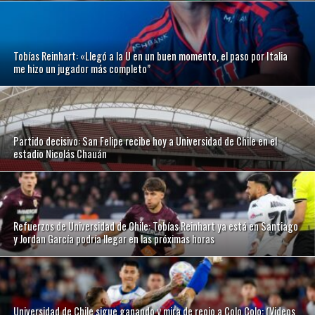
Tobías Reinhart: «Llegó a la U en un buen momento, el paso por Italia
me hizo un jugador más completo”
Partido decisivo: San Felipe recibe hoy a Universidad de Chile en el
estadio Nicolás Chauán
Refuerzos de Universidad de Chile: Tobías Reinhart ya está en Santiago
y Jordan García podría llegar en las próximas horas
Universidad de Chile sigue ganando y mira de reojo a Colo Colo: (Videos