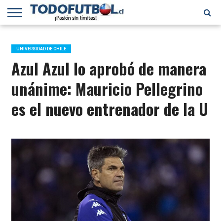
PRIMERA
DIVISIÓN
PRIMERA
SELECCIÓN
CHILENOS
FÚTBOL
B
CHILENA
EN EL
INTERNACIONAL
UNIVERSIDAD DE CHILE
MUNDO
Azul Azul lo aprobó de manera
unánime: Mauricio Pellegrino
es el nuevo entrenador de la U