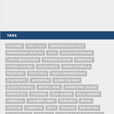
TAGS
FEATURED
COLO COLO
UNIVERSIDAD DE CHILE
UNIVERSIDAD CATÓLICA
CHILE
SELECCIÓN CHILENA
COPA LIBERTADORES
PRIMERA DIVISIÓN
PRIMERA B
FUTBOL CHILENO
DESTACADOS
UNIÓN ESPAÑOLA
PALESTINO
COPA CHILE
COPA SUDAMERICANA
HUACHIPATO
ARGENTINA
AUDAX ITALIANO
ALEXIS SÁNCHEZ
ARTURO VIDAL
CHAMPIONS LEAGUE
RIVER PLATE
O'HIGGINS
REAL MADRID
BOCA JUNIORS
COBRESAL
COQUIMBO UNIDO
ÑUBLENSE
BRASIL
EVERTON
COBRELOA
BETIS
URUGUAY
BARCELONA