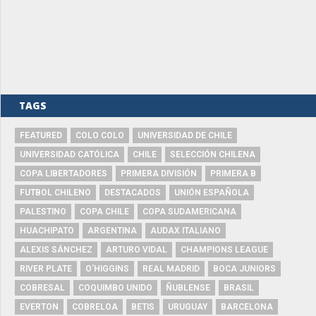
TAGS
FEATURED
COLO COLO
UNIVERSIDAD DE CHILE
UNIVERSIDAD CATÓLICA
CHILE
SELECCIÓN CHILENA
COPA LIBERTADORES
PRIMERA DIVISIÓN
PRIMERA B
FUTBOL CHILENO
DESTACADOS
UNIÓN ESPAÑOLA
PALESTINO
COPA CHILE
COPA SUDAMERICANA
HUACHIPATO
ARGENTINA
AUDAX ITALIANO
ALEXIS SÁNCHEZ
ARTURO VIDAL
CHAMPIONS LEAGUE
RIVER PLATE
O'HIGGINS
REAL MADRID
BOCA JUNIORS
COBRESAL
COQUIMBO UNIDO
ÑUBLENSE
BRASIL
EVERTON
COBRELOA
BETIS
URUGUAY
BARCELONA