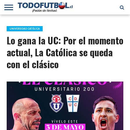
PRIMERA
DIVISIÓN
PRIMERA
SELECCIÓN
CHILENOS
FÚTBOL
B
CHILENA
EN EL
INTERNACIONAL
UNIVERSIDAD CATÓLICA
MUNDO
Lo gana la UC: Por el momento
actual, La Católica se queda
con el clásico