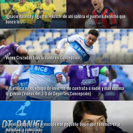
Ignacio Aliseda y Agustín Hausch: de ahí saldría el puntero derecho que
busca la UC
Voces Cruzadas tras la caída en Concepción
U. Católica no es equipo de invierno: no contrata a nadie y más encima
la golean (Videos del 3-0 de Deportes Concepción)
Daniel Garnero: «Me preocupa ese pequeño bajón que tenemos en lo
individual y colectivo»