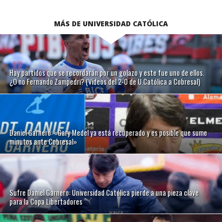
MÁS DE UNIVERSIDAD CATÓLICA
Hay partidos que se recordarán por un golazo y este fue uno de ellos.
¿O no Fernando Zampedri? (Videos del 2-0 de U.Católica a Cobresal)
Daniel Garnero: «Gary Medel ya está recuperado y es posible que sume
minutos ante Cobresal»
Sufre Daniel Garnero: Universidad Católica pierde a una pieza clave
para la Copa Libertadores