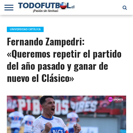
PRIMERA
DIVISIÓN
PRIMERA
SELECCIÓN
CHILENOS
FÚTBOL
B
CHILENA
EN EL
INTERNACIONAL
UNIVERSIDAD CATÓLICA
MUNDO
Fernando Zampedri:
«Queremos repetir el partido
del año pasado y ganar de
nuevo el Clásico»