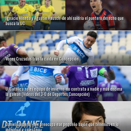
Ignacio Aliseda y Agustín Hausch: de ahí saldría el puntero derecho que
busca la UC
Voces Cruzadas tras la caída en Concepción
U. Católica no es equipo de invierno: no contrata a nadie y más encima
la golean (Videos del 3-0 de Deportes Concepción)
Daniel Garnero: «Me preocupa ese pequeño bajón que tenemos en lo
individual y colectivo»