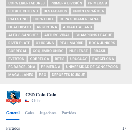
COPA LIBERTADORES
PRIMERA DIVISIÓN
PRIMERA B
FUTBOL CHILENO
DESTACADOS
UNIÓN ESPAÑOLA
PALESTINO
COPA CHILE
COPA SUDAMERICANA
HUACHIPATO
ARGENTINA
AUDAX ITALIANO
ALEXIS SÁNCHEZ
ARTURO VIDAL
CHAMPIONS LEAGUE
RIVER PLATE
O'HIGGINS
REAL MADRID
BOCA JUNIORS
COBRESAL
COQUIMBO UNIDO
ÑUBLENSE
BRASIL
EVERTON
COBRELOA
BETIS
URUGUAY
BARCELONA
FC BARCELONA
PRIMERA A
UNIVERSIDAD DE CONCEPCIÓN
MAGALLANES
PSG
DEPORTES IQUIQUE