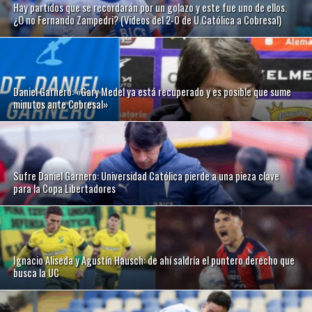
Hay partidos que se recordarán por un golazo y este fue uno de ellos.
¿O no Fernando Zampedri? (Videos del 2-0 de U.Católica a Cobresal)
Daniel Garnero: «Gary Medel ya está recuperado y es posible que sume
minutos ante Cobresal»
Sufre Daniel Garnero: Universidad Católica pierde a una pieza clave
para la Copa Libertadores
Ignacio Aliseda y Agustín Hausch: de ahí saldría el puntero derecho que
busca la UC