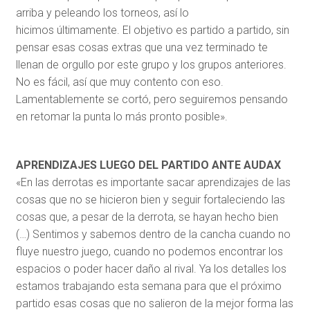
arriba
y peleando los torneos, así lo
h
icimo
s
ú
ltimamente. El objetivo es partido a partido, s
in
pensar esas cosas extras
que una vez terminado te
llenan de orgullo por este grupo y los grupos anteriores.
No es fácil, así que muy contento con eso.
Lamentablemente se cortó, pero seguiremos pensando
en retomar la punta lo más
pronto
posible».
APRENDIZAJES LUEGO DEL PARTIDO ANTE AUDAX
«En las derrotas es importante sacar aprendizajes de las
cosas que no se
hicieron bien y seguir fortaleciendo las
cosas que, a pesar de la derrota
, se hayan hecho bien
(…)
Sentimos y sabemos dentro de la cancha cuando no
fluye nuestro juego, cuando
no podemos encontrar
los
espacios o p
oder
hacer daño al rival
.
Ya los detalles los
estamos trabajando esta semana p
ara que el próximo
partido esas cosas que no salieron de la mejor forma las