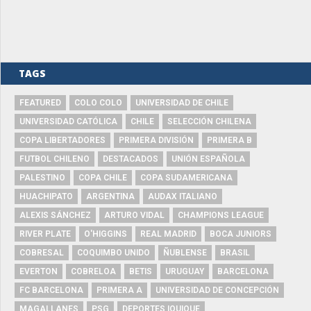
TAGS
FEATURED
COLO COLO
UNIVERSIDAD DE CHILE
UNIVERSIDAD CATÓLICA
CHILE
SELECCIÓN CHILENA
COPA LIBERTADORES
PRIMERA DIVISIÓN
PRIMERA B
FUTBOL CHILENO
DESTACADOS
UNIÓN ESPAÑOLA
PALESTINO
COPA CHILE
COPA SUDAMERICANA
HUACHIPATO
ARGENTINA
AUDAX ITALIANO
ALEXIS SÁNCHEZ
ARTURO VIDAL
CHAMPIONS LEAGUE
RIVER PLATE
O'HIGGINS
REAL MADRID
BOCA JUNIORS
COBRESAL
COQUIMBO UNIDO
ÑUBLENSE
BRASIL
EVERTON
COBRELOA
BETIS
URUGUAY
BARCELONA
FC BARCELONA
PRIMERA A
UNIVERSIDAD DE CONCEPCIÓN
MAGALLANES
PSG
DEPORTES IQUIQUE