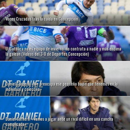
Voces Cruzadas tras la caída en Concepción
U. Católica no es equipo de invierno: no contrata a nadie y más encima
la golean (Videos del 3-0 de Deportes Concepción)
Daniel Garnero: «Me preocupa ese pequeño bajón que tenemos en lo
individual y colectivo»
Daniel Garnero: «Vamos a jugar ante un rival difícil en una cancha
complicada».