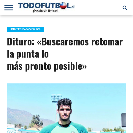
PRIMERA
DIVISIÓN
PRIMERA
SELECCIÓN
CHILENOS
FÚTBOL
B
CHILENA
EN EL
INTERNACIONAL
UNIVERSIDAD CATÓLICA
MUNDO
Dituro: «Buscaremos retomar
la punta lo
más pronto posible»