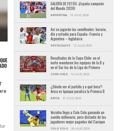
GALERÍA DE FOTOS: ¡España campeón
del Mundo 2026!
ARGENTINA
19 JULIO, 2026
Así se jugarán las semifinales: horario,
día y estadio para España- Francia y
Argentina – Inglaterra
DESTACADOS
12 JULIO, 2026
Resultados de la Copa Chile: en el
 QUE
norte mandaron los equipos de la B y
BADO
en el Sur los de la Liga de Primera
COPA CHILE
14 JULIO, 2026
T
¿Dónde ver el partido y a qué hora?:
ara
Arica vs Iquique paraliza la Primera B
ARICA
31 JULIO, 2026
Vozinha llega a Colo Colo ganando un
sueldo millonario, pero distante de los
jugadores mejor pagados del Cacique
tar
COLO COLO
26 JULIO, 2026