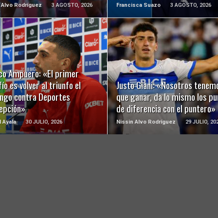
 Alvo Rodríguez
3 AGOSTO, 2026
Francisca Suazo
3 AGOSTO, 2026
LEER MÁS
LEER MÁS
co Ampuero: «El primer
ío es volver al triunfo el
Justo Giani: «Nosotros tenem
ngo contra Deportes
que ganar, da lo mismo los pu
epción»
de diferencia con el puntero»
l Ayala
30 JULIO, 2026
Nissin Alvo Rodríguez
29 JULIO, 20