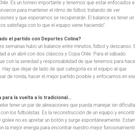
ile. Es un torneo importante y tenemos que estar enfocados e
rvieron para mantener el ritmo de fútbol, tratando de ver
siones y que esperamos se recuperarán. El balance es tener un
os satisfaga con lo que el equipo viene haciendo”.
ado el partido con Deportes Colina?
res semanas hubo un balance entre minutos, fútbol y descanso. 
dad a un abril con dos clásicos y Copa Chile. Para el sábado
e con la seriedad y responsabilidad de que tenemos para hacer
. Hay que dejar de lado de qué categoría es el equipo al que
ar de ronda, hacer el mejor partido posible y enfocarnos en es
ara la vuelta a lo tradicional…
ebe tener un par de alineaciones que pueda manejar sin dificult
on los futbolistas. Es la reconstrucción de un equipo y encontr
y golee no es apretar un botón y surge espontáneamente. Esta
n la mejor energía para encontrar nuestro mejor funcionamiento