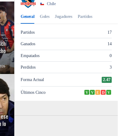
sch:
cho
026
 ese
 lo