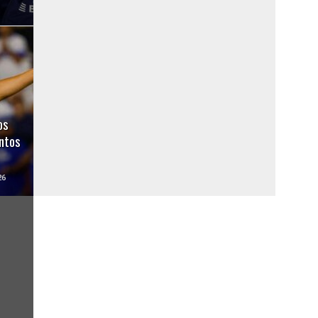
os
ntos
26