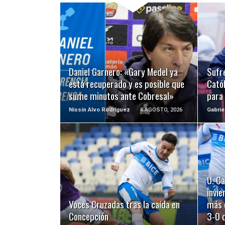
LEER MÁS
Daniel Garnero: «Gary Medel ya
Sufre
está recuperado y es posible que
Catól
sume minutos ante Cobresal»
para
Nissin Alvo Rodríguez
6 AGOSTO, 2026
Gabrie
LEER MÁS
U. Ca
invie
Voces Cruzadas tras la caída en
más 
Concepción
3-0 