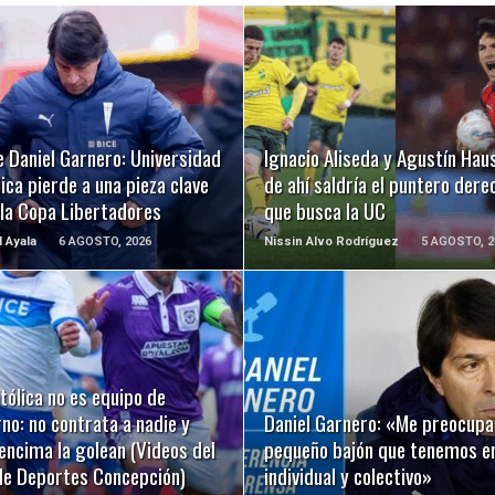
LEER MÁS
LEER MÁS
 Daniel Garnero: Universidad
Ignacio Aliseda y Agustín Hau
ica pierde a una pieza clave
de ahí saldría el puntero dere
 la Copa Libertadores
que busca la UC
l Ayala
6 AGOSTO, 2026
Nissin Alvo Rodríguez
5 AGOSTO, 2
LEER MÁS
LEER MÁS
tólica no es equipo de
rno: no contrata a nadie y
Daniel Garnero: «Me preocupa
encima la golean (Videos del
pequeño bajón que tenemos en
de Deportes Concepción)
individual y colectivo»