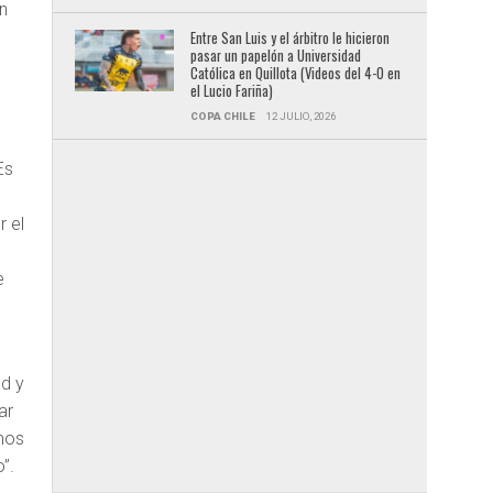
n
Entre San Luis y el árbitro le hicieron
pasar un papelón a Universidad
Católica en Quillota (Videos del 4-0 en
el Lucio Fariña)
COPA CHILE
12 JULIO, 2026
Es
 el
e
ad y
ar
mos
”.