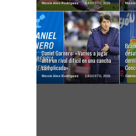
Nissin Alvo Rodríguez
4 AGOSTO, 2026
Nissin
LEER MÁS
Bran
Daniel Garnero: «Vamos a jugar
desaf
ante un rival difícil en una cancha
domi
complicada».
Conc
Nissin Alvo Rodríguez
2 AGOSTO, 2026
Gabrie