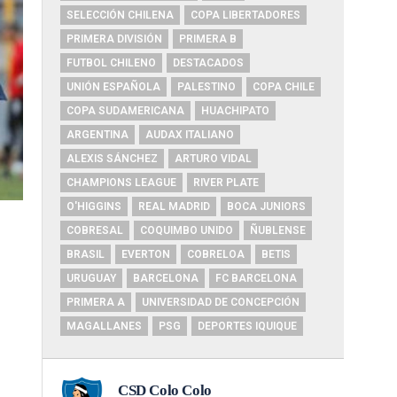
SELECCIÓN CHILENA
COPA LIBERTADORES
PRIMERA DIVISIÓN
PRIMERA B
FUTBOL CHILENO
DESTACADOS
UNIÓN ESPAÑOLA
PALESTINO
COPA CHILE
COPA SUDAMERICANA
HUACHIPATO
ARGENTINA
AUDAX ITALIANO
ALEXIS SÁNCHEZ
ARTURO VIDAL
CHAMPIONS LEAGUE
RIVER PLATE
O'HIGGINS
REAL MADRID
BOCA JUNIORS
COBRESAL
COQUIMBO UNIDO
ÑUBLENSE
BRASIL
EVERTON
COBRELOA
BETIS
URUGUAY
BARCELONA
FC BARCELONA
PRIMERA A
UNIVERSIDAD DE CONCEPCIÓN
MAGALLANES
PSG
DEPORTES IQUIQUE