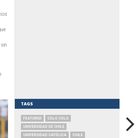
cios
que
 sin
e
TAGS
FEATURED
COLO COLO
UNIVERSIDAD DE CHILE
UNIVERSIDAD CATÓLICA
CHILE