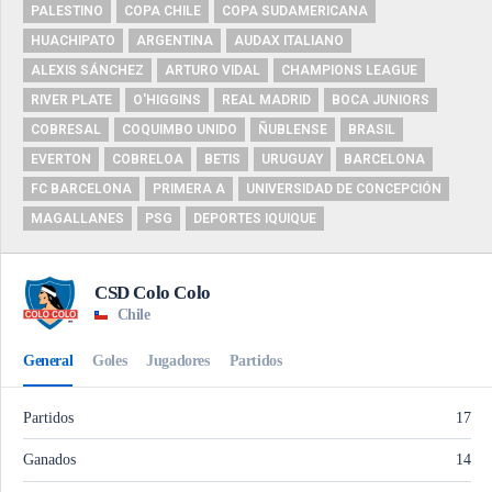
PALESTINO
COPA CHILE
COPA SUDAMERICANA
HUACHIPATO
ARGENTINA
AUDAX ITALIANO
ALEXIS SÁNCHEZ
ARTURO VIDAL
CHAMPIONS LEAGUE
RIVER PLATE
O'HIGGINS
REAL MADRID
BOCA JUNIORS
COBRESAL
COQUIMBO UNIDO
ÑUBLENSE
BRASIL
EVERTON
COBRELOA
BETIS
URUGUAY
BARCELONA
FC BARCELONA
PRIMERA A
UNIVERSIDAD DE CONCEPCIÓN
MAGALLANES
PSG
DEPORTES IQUIQUE