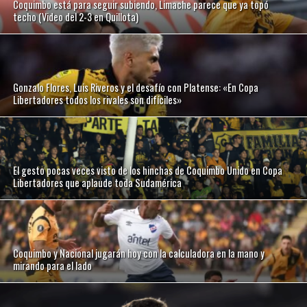
Coquimbo está para seguir subiendo, Limache parece que ya topó
techo (Video del 2-3 en Quillota)
Gonzalo Flores, Luis Riveros y el desafío con Platense: «En Copa
Libertadores todos los rivales son difíciles»
El gesto pocas veces visto de los hinchas de Coquimbo Unido en Copa
Libertadores que aplaude toda Sudamérica
Coquimbo y Nacional jugarán hoy con la calculadora en la mano y
mirando para el lado