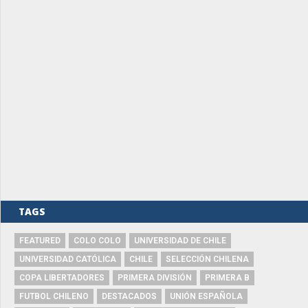
TAGS
FEATURED
COLO COLO
UNIVERSIDAD DE CHILE
UNIVERSIDAD CATÓLICA
CHILE
SELECCIÓN CHILENA
COPA LIBERTADORES
PRIMERA DIVISIÓN
PRIMERA B
FUTBOL CHILENO
DESTACADOS
UNIÓN ESPAÑOLA