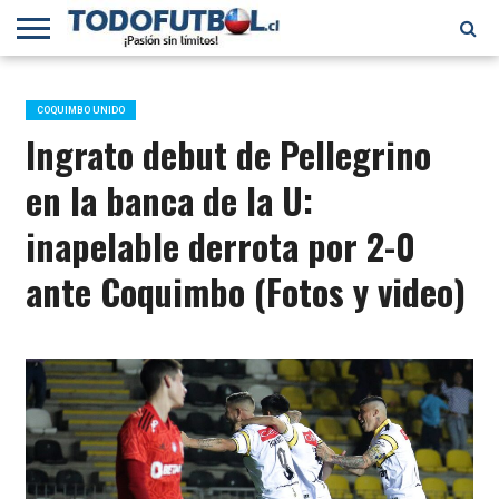
PRIMERA
DIVISIÓN
PRIMERA
SELECCIÓN
CHILENOS
FÚTBOL
B
CHILENA
EN EL
INTERNACIONAL
COQUIMBO UNIDO
MUNDO
Ingrato debut de Pellegrino
en la banca de la U:
inapelable derrota por 2-0
ante Coquimbo (Fotos y video)