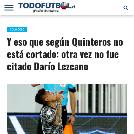
PRIMERA
DIVISIÓN
PRIMERA
SELECCIÓN
CHILENOS
FÚTBOL
B
CHILENA
EN EL
INTERNACIONAL
COLO COLO
MUNDO
Y eso que según Quinteros no
está cortado: otra vez no fue
citado Darío Lezcano