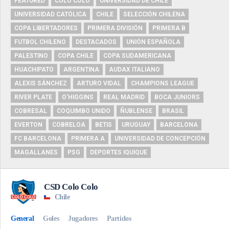
FEATURED
COLO COLO
UNIVERSIDAD DE CHILE
UNIVERSIDAD CATÓLICA
CHILE
SELECCIÓN CHILENA
COPA LIBERTADORES
PRIMERA DIVISIÓN
PRIMERA B
FUTBOL CHILENO
DESTACADOS
UNIÓN ESPAÑOLA
PALESTINO
COPA CHILE
COPA SUDAMERICANA
HUACHIPATO
ARGENTINA
AUDAX ITALIANO
ALEXIS SÁNCHEZ
ARTURO VIDAL
CHAMPIONS LEAGUE
RIVER PLATE
O'HIGGINS
REAL MADRID
BOCA JUNIORS
COBRESAL
COQUIMBO UNIDO
ÑUBLENSE
BRASIL
EVERTON
COBRELOA
BETIS
URUGUAY
BARCELONA
FC BARCELONA
PRIMERA A
UNIVERSIDAD DE CONCEPCIÓN
MAGALLANES
PSG
DEPORTES IQUIQUE