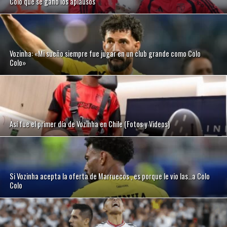
Colo que se ganó los aplausos
Vozinha: «Mi sueño siempre fue jugar en un club grande como Colo
Colo»
Así fue el primer día de Vozinha en Chile (Fotos y Videos)
Si Vozinha acepta la oferta de Marruecos , es porque le vio las…a Colo
Colo