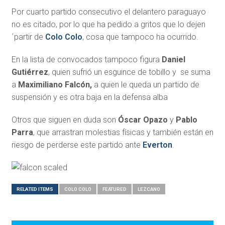
Por cuarto partido consecutivo el delantero paraguayo
no es citado, por lo que ha pedido a gritos que lo dejen
´partir de
Colo Colo
, cosa que tampoco ha ocurrido.
En la lista de convocados tampoco figura
Daniel
Gutiérrez
, quien sufrió un esguince de tobillo y se suma
a
Maximiliano Falcón,
a quien le queda un partido de
suspensión y es otra baja en la defensa alba
Otros que siguen en duda son
Óscar Opazo
y
Pablo
Parra
, que arrastran molestias físicas y también están en
riesgo de perderse este partido ante
Everton
.
RELATED ITEMS
COLO COLO
FEATURED
LEZCANO