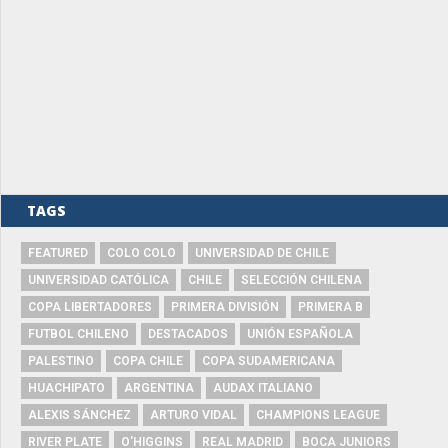
TAGS
FEATURED
COLO COLO
UNIVERSIDAD DE CHILE
UNIVERSIDAD CATÓLICA
CHILE
SELECCIÓN CHILENA
COPA LIBERTADORES
PRIMERA DIVISIÓN
PRIMERA B
FUTBOL CHILENO
DESTACADOS
UNIÓN ESPAÑOLA
PALESTINO
COPA CHILE
COPA SUDAMERICANA
HUACHIPATO
ARGENTINA
AUDAX ITALIANO
ALEXIS SÁNCHEZ
ARTURO VIDAL
CHAMPIONS LEAGUE
RIVER PLATE
O'HIGGINS
REAL MADRID
BOCA JUNIORS