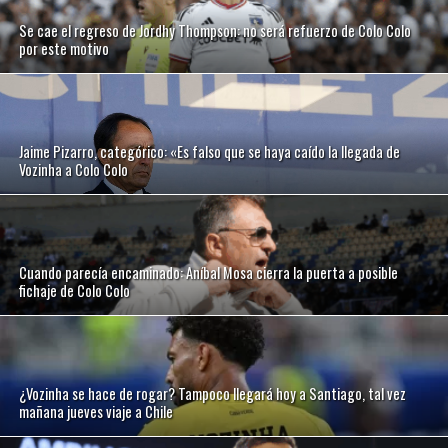
Se cae el regreso de Jordhy Thompson: no será refuerzo de Colo Colo
por este motivo
Jaime Pizarro, categórico: «Es falso que se haya caído la llegada de
Vozinha a Colo Colo
Cuando parecía encaminado: Aníbal Mosa cierra la puerta a posible
fichaje de Colo Colo
¿Vozinha se hace de rogar? Tampoco llegará hoy a Santiago, tal vez
mañana jueves viaje a Chile