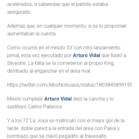
acelerados, a sabiendas que el partido estaba
asegurado
Además que, en cualquier momento, si se lo proponían
aumentaban la cuenta.
Como ocurrió en el minuto 53´con otro lanzamiento
penal, esta vez ejecutado por
Arturo Vidal
que fusiló a
Silvestre. La falta se la cometieron al propio King,
derribado al enganchar en el área rival.
https://twitter.com/AlboNoticiass/status/18038458991954
Misión cumplida:
Arturo Vidal
dejó la cancha y lo
sustituyó Carlos Palacios.
Y a los 72´La Joya se matriculó con el mejor gol de la
tarde: doble pared a la entrada del área con Paiva y
bombazo que se clavó pegadito al travesaño.