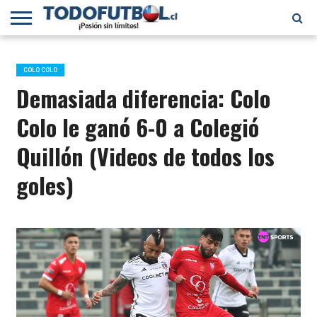
PRIMERA
DIVISIÓN
PRIMERA
SELECCIÓN
CHILENOS
FÚTBOL
B
CHILENA
EN EL
INTERNACIONAL
COLO COLO
MUNDO
Demasiada diferencia: Colo
Colo le ganó 6-0 a Colegió
Quillón (Videos de todos los
goles)