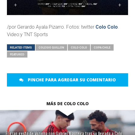
/por Gerardo Ayala Pizarro. Fotos: twitter
Colo Colo
.
Video:y TNT Sports
RELATED ITEMS
COLEGIO QUILLÓN
COLO COLO
COPA CHILE
FEATURED
PINCHE PARA AGREGAR SU COMENTARIO
MÁS DE COLO COLO
El gran gesto de Vozinha con Gabriel Maureira tras su llegada a Colo