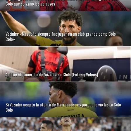
Colo que se ganó los aplausos
Vozinha: «Mi sueño siempre fue jugar en un club grande como Colo
Colo»
Así fue el primer día de Vozinha en Chile (Fotos y Videos)
Si Vozinha acepta la oferta de Marruecos , es porque le vio las…a Colo
Colo