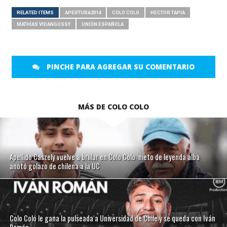
RELATED ITEMS
APERTURA2014
COLO COLO
HECTOR TAPIA
MATHÍAS VIDANGOSSY
UNIÓN ESPAÑOLA
PINCHE PARA AGREGAR SU COMENTARIO
MÁS DE COLO COLO
Apellido Caszely vuelve a brillar en Colo Colo: nieto de leyenda alba
anotó golazo de chilena a la UC
Colo Colo le gana la pulseada a Universidad de Chile y se queda con Iván