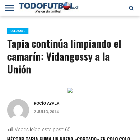
PRIMERA
DIVISIÓN
PRIMERA
SELECCIÓN
CHILENOS
FÚTBOL
B
CHILENA
EN EL
INTERNACIONAL
COLO COLO
MUNDO
Tapia continúa limpiando el
camarín: Vidangossy a la
Unión
ROCÍO AYALA
2 JULIO, 2014
Veces leído este post:
65
HÉCTOR TAPIA SUMA UN NUEVO «CORTADO» EN COLO COLO,