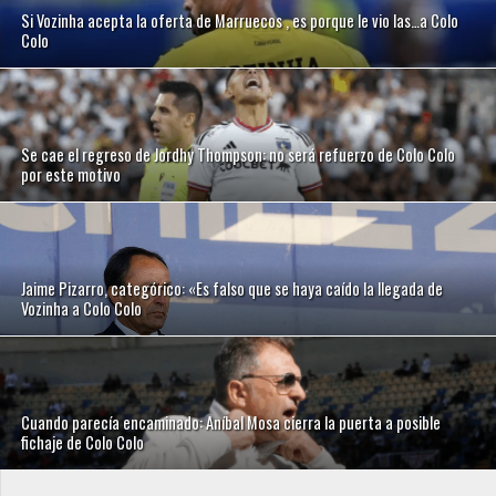
Si Vozinha acepta la oferta de Marruecos , es porque le vio las…a Colo
Colo
Se cae el regreso de Jordhy Thompson: no será refuerzo de Colo Colo
por este motivo
Jaime Pizarro, categórico: «Es falso que se haya caído la llegada de
Vozinha a Colo Colo
Cuando parecía encaminado: Aníbal Mosa cierra la puerta a posible
fichaje de Colo Colo