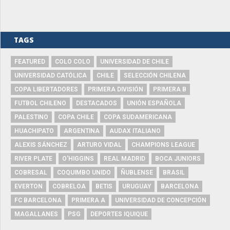
TAGS
FEATURED
COLO COLO
UNIVERSIDAD DE CHILE
UNIVERSIDAD CATÓLICA
CHILE
SELECCIÓN CHILENA
COPA LIBERTADORES
PRIMERA DIVISIÓN
PRIMERA B
FUTBOL CHILENO
DESTACADOS
UNIÓN ESPAÑOLA
PALESTINO
COPA CHILE
COPA SUDAMERICANA
HUACHIPATO
ARGENTINA
AUDAX ITALIANO
ALEXIS SÁNCHEZ
ARTURO VIDAL
CHAMPIONS LEAGUE
RIVER PLATE
O'HIGGINS
REAL MADRID
BOCA JUNIORS
COBRESAL
COQUIMBO UNIDO
ÑUBLENSE
BRASIL
EVERTON
COBRELOA
BETIS
URUGUAY
BARCELONA
FC BARCELONA
PRIMERA A
UNIVERSIDAD DE CONCEPCIÓN
MAGALLANES
PSG
DEPORTES IQUIQUE