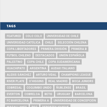
TAGS
FEATURED
COLO COLO
UNIVERSIDAD DE CHILE
UNIVERSIDAD CATÓLICA
CHILE
SELECCIÓN CHILENA
COPA LIBERTADORES
PRIMERA DIVISIÓN
PRIMERA B
FUTBOL CHILENO
DESTACADOS
UNIÓN ESPAÑOLA
PALESTINO
COPA CHILE
COPA SUDAMERICANA
HUACHIPATO
ARGENTINA
AUDAX ITALIANO
ALEXIS SÁNCHEZ
ARTURO VIDAL
CHAMPIONS LEAGUE
RIVER PLATE
O'HIGGINS
REAL MADRID
BOCA JUNIORS
COBRESAL
COQUIMBO UNIDO
ÑUBLENSE
BRASIL
EVERTON
COBRELOA
BETIS
URUGUAY
BARCELONA
FC BARCELONA
PRIMERA A
UNIVERSIDAD DE CONCEPCIÓN