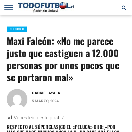
PRIMERA
DIVISIÓN
PRIMERA
SELECCIÓN
CHILENOS
FÚTBOL
B
CHILENA
EN EL
INTERNACIONAL
COLO COLO
MUNDO
Maxi Falcón: «No me parece
justo que castiguen a 12.000
personas por unos pocos que
se portaron mal»
GABRIEL AYALA
5 MARZO, 2024
Veces leído este post:
7
RESPECTO AL SÚPERCLASICO EL «PELUCA» DIJO: «POR