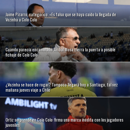
Jaime Pizarro, categórico: «Es falso que se haya caído la llegada de
Vozinha a Colo Colo
Cuando parecía encaminado: Aníbal Mosa cierra la puerta a posible
fichaje de Colo Colo
¿Vozinha se hace de rogar? Tampoco llegará hoy a Santiago, tal vez
mañana jueves viaje a Chile
Ortiz sorprende en Colo Colo: firma una marca inédita con los jugadores
juveniles