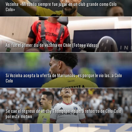
Vozinha: «Mi sueño siempre fue jugar en un club grande como Colo
Colo»
Así fue el primer día de Vozinha en Chile (Fotos y Videos)
Si Vozinha acepta la oferta de Marruecos , es porque le vio las…a Colo
Colo
Se cae el regreso de Jordhy Thompson: no será refuerzo de Colo Colo
por este motivo