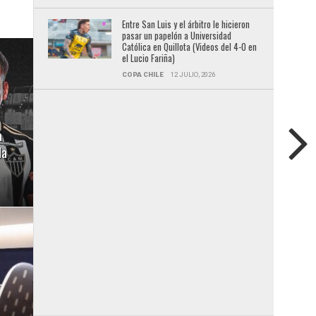
Entre San Luis y el árbitro le hicieron
pasar un papelón a Universidad
Católica en Quillota (Videos del 4-0 en
el Lucio Fariña)
COPA CHILE
12 JULIO, 2026
a
da