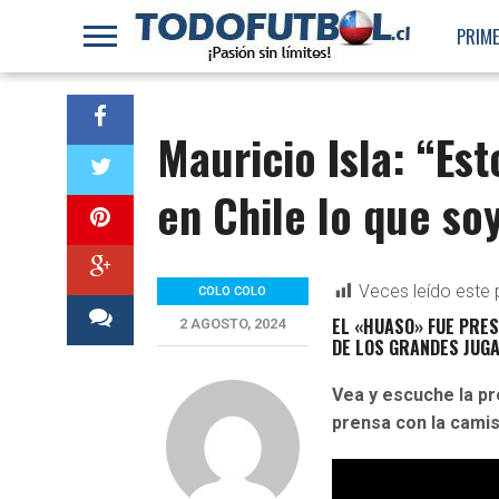
PRIME
Mauricio Isla: “Es
en Chile lo que s
Veces leído este 
COLO COLO
EL «HUASO» FUE PRE
2 AGOSTO, 2024
DE LOS GRANDES JUGA
Vea y escuche la p
prensa con la cami