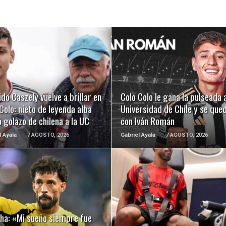
LEER MÁS
LEER MÁS
ido Caszely vuelve a brillar en
Colo Colo le gana la pulseada 
Colo: nieto de leyenda alba
Universidad de Chile y se que
 golazo de chilena a la UC
con Iván Román
l Ayala
7 AGOSTO, 2026
Gabriel Ayala
7 AGOSTO, 2026
LEER MÁS
LEER MÁS
nha: «Mi sueño siempre fue