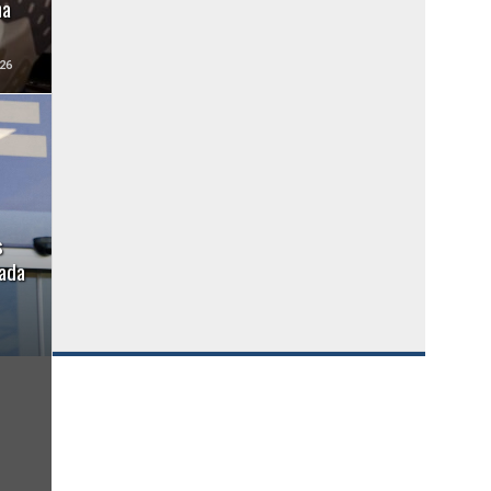
ha
26
s
gada
TAGS
FEATURED
COLO COLO
UNIVERSIDAD DE CHILE
UNIVERSIDAD CATÓLICA
CHILE