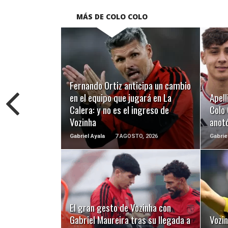
MÁS DE COLO COLO
LEER MÁS
Fernando Ortiz anticipa un cambio
en el equipo que jugará en La
Apell
Calera: y no es el ingreso de
Colo 
Vozinha
anotó
Gabriel Ayala
7 AGOSTO, 2026
Gabrie
LEER MÁS
El gran gesto de Vozinha con
Gabriel Maureira tras su llegada a
Vozi