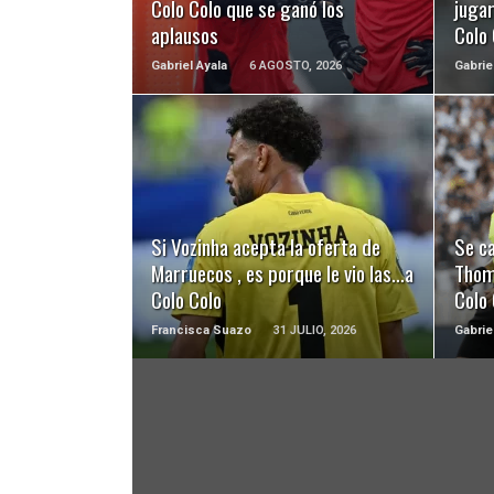
Colo Colo que se ganó los
juga
aplausos
Colo
Gabriel Ayala
6 AGOSTO, 2026
Gabrie
LEER MÁS
Si Vozinha acepta la oferta de
Se ca
Marruecos , es porque le vio las…a
Thom
Colo Colo
Colo 
Francisca Suazo
31 JULIO, 2026
Gabrie