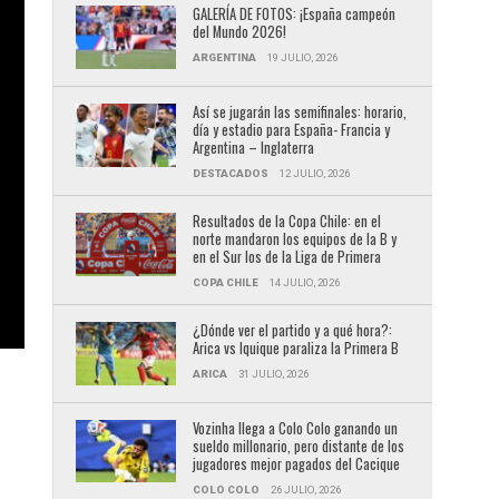
GALERÍA DE FOTOS: ¡España campeón
del Mundo 2026!
ARGENTINA
19 JULIO, 2026
Así se jugarán las semifinales: horario,
día y estadio para España- Francia y
Argentina – Inglaterra
DESTACADOS
12 JULIO, 2026
Resultados de la Copa Chile: en el
norte mandaron los equipos de la B y
en el Sur los de la Liga de Primera
COPA CHILE
14 JULIO, 2026
¿Dónde ver el partido y a qué hora?:
Arica vs Iquique paraliza la Primera B
ARICA
31 JULIO, 2026
Vozinha llega a Colo Colo ganando un
sueldo millonario, pero distante de los
jugadores mejor pagados del Cacique
COLO COLO
26 JULIO, 2026