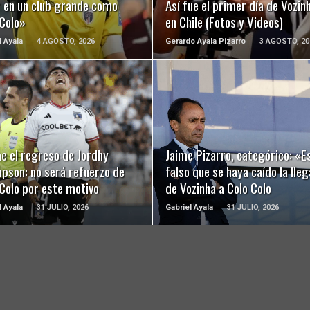
r en un club grande como
Así fue el primer día de Vozin
 Colo»
en Chile (Fotos y Videos)
l Ayala
4 AGOSTO, 2026
Gerardo Ayala Pizarro
3 AGOSTO, 20
LEER MÁS
LEER MÁS
e el regreso de Jordhy
Jaime Pizarro, categórico: «E
pson: no será refuerzo de
falso que se haya caído la lle
Colo por este motivo
de Vozinha a Colo Colo
l Ayala
31 JULIO, 2026
Gabriel Ayala
31 JULIO, 2026