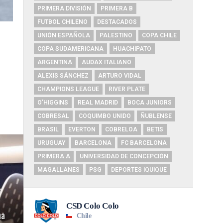
PRIMERA DIVISIÓN
PRIMERA B
FUTBOL CHILENO
DESTACADOS
UNIÓN ESPAÑOLA
PALESTINO
COPA CHILE
COPA SUDAMERICANA
HUACHIPATO
ARGENTINA
AUDAX ITALIANO
ALEXIS SÁNCHEZ
ARTURO VIDAL
CHAMPIONS LEAGUE
RIVER PLATE
O'HIGGINS
REAL MADRID
BOCA JUNIORS
COBRESAL
COQUIMBO UNIDO
ÑUBLENSE
BRASIL
EVERTON
COBRELOA
BETIS
URUGUAY
BARCELONA
FC BARCELONA
PRIMERA A
UNIVERSIDAD DE CONCEPCIÓN
MAGALLANES
PSG
DEPORTES IQUIQUE
ha