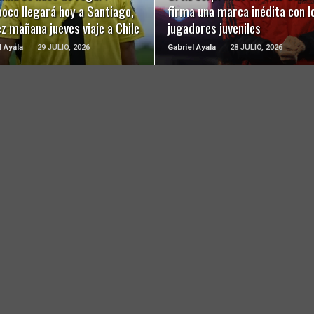
oco llegará hoy a Santiago,
firma una marca inédita con l
ez mañana jueves viaje a Chile
jugadores juveniles
l Ayala
29 JULIO, 2026
Gabriel Ayala
28 JULIO, 2026