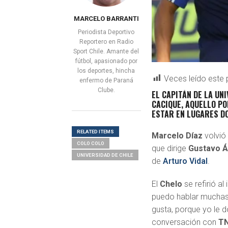
MARCELO BARRANTI
Periodista Deportivo
Reportero en Radio
Sport Chile. Amante del
fútbol, apasionado por
los deportes, hincha
Veces leído este 
enfermo de Paraná
Clube.
EL CAPITÁN DE LA UN
CACIQUE, AQUELLO P
ESTAR EN LUGARES DO
RELATED ITEMS
Marcelo Díaz
volvió
COLO COLO
que dirige
Gustavo Á
UNIVERSIDAD DE CHILE
de
Arturo Vidal
.
El
Chelo
se refirió al
puedo hablar muchas 
gusta, porque yo le 
conversación con
TN