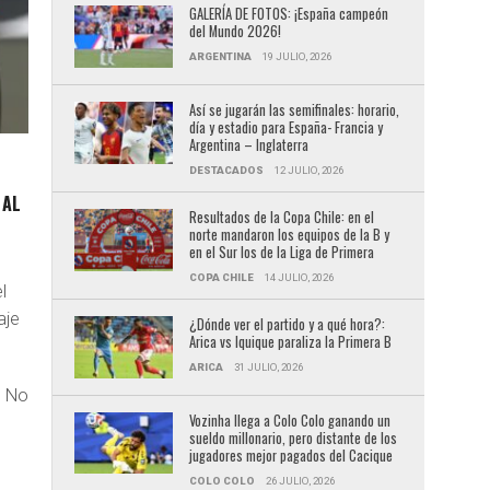
GALERÍA DE FOTOS: ¡España campeón
del Mundo 2026!
ARGENTINA
19 JULIO, 2026
Así se jugarán las semifinales: horario,
día y estadio para España- Francia y
Argentina – Inglaterra
DESTACADOS
12 JULIO, 2026
 AL
Resultados de la Copa Chile: en el
norte mandaron los equipos de la B y
en el Sur los de la Liga de Primera
COPA CHILE
14 JULIO, 2026
l
aje
¿Dónde ver el partido y a qué hora?:
Arica vs Iquique paraliza la Primera B
ARICA
31 JULIO, 2026
. No
Vozinha llega a Colo Colo ganando un
e
sueldo millonario, pero distante de los
jugadores mejor pagados del Cacique
COLO COLO
26 JULIO, 2026