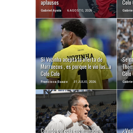
aplausos
Colo
Gabriel Ayala
6 AGOSTO, 2026
Gabrie
LEER MÁS
Si Vozinha acepta la oferta de
Se ca
Marruecos , es porque le vio las…a
Thom
Colo Colo
Colo 
Francisca Suazo
31 JULIO, 2026
Gabrie
LEER MÁS
Cuando parecía encaminado:
¿Voz