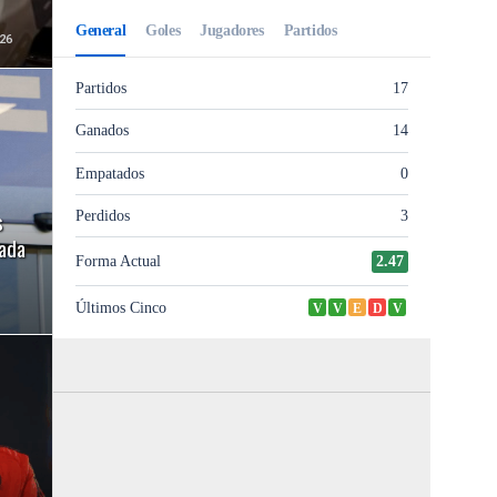
26
s
gada