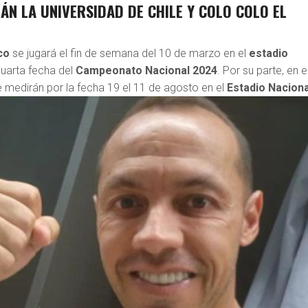
N LA UNIVERSIDAD DE CHILE Y COLO COLO EL
co
se jugará el fin de semana del 10 de marzo en el
estadio
cuarta fecha del
Campeonato Nacional 2024
. Por su parte, en e
medirán por la fecha 19 el 11 de agosto en el
Estadio Naciona