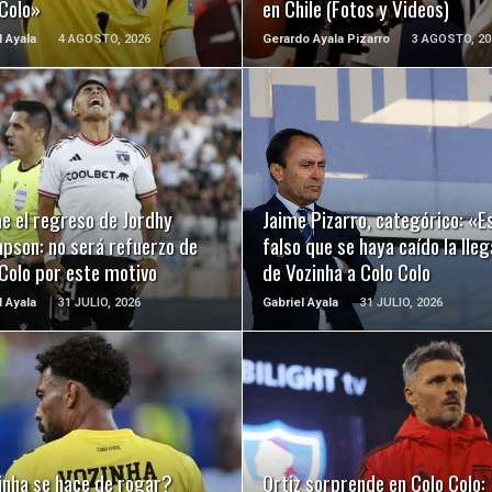
 Colo»
en Chile (Fotos y Videos)
l Ayala
4 AGOSTO, 2026
Gerardo Ayala Pizarro
3 AGOSTO, 20
LEER MÁS
LEER MÁS
e el regreso de Jordhy
Jaime Pizarro, categórico: «E
pson: no será refuerzo de
falso que se haya caído la lle
Colo por este motivo
de Vozinha a Colo Colo
l Ayala
31 JULIO, 2026
Gabriel Ayala
31 JULIO, 2026
LEER MÁS
LEER MÁS
inha se hace de rogar?
Ortiz sorprende en Colo Colo: