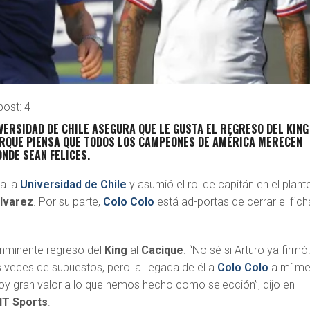
post:
4
IVERSIDAD DE CHILE ASEGURA QUE LE GUSTA EL REGRESO DEL KING
ORQUE PIENSA QUE TODOS LOS CAMPEONES DE AMÉRICA MERECEN
NDE SEAN FELICES.
 a la
Universidad de Chile
y asumió el rol de capitán en el plante
lvarez
. Por su parte,
Colo Colo
está ad-portas de cerrar el fich
 inminente regreso del
King
al
Cacique
. “No sé si Arturo ya firmó
veces de supuestos, pero la llegada de él a
Colo Colo
a mí m
doy gran valor a lo que hemos hecho como selección”, dijo en
T Sports
.