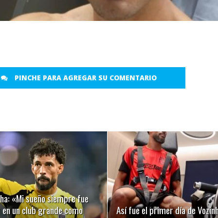
PINCHE PARA AGREGAR SU COMENTARIO
LEER MÁS
LEER MÁS
nha: «Mi sueño siempre fue
r en un club grande como
Así fue el primer día de Vozin