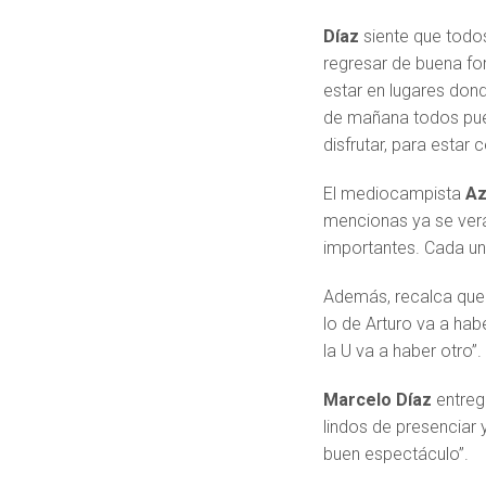
Díaz
siente que todos
regresar de buena f
estar en lugares dond
de mañana todos pue
disfrutar, para estar 
El mediocampista
Az
mencionas ya se verá
importantes. Cada uno
Además, recalca que 
lo de Arturo va a hab
la U va a haber otro”.
Marcelo Díaz
entreg
lindos de presenciar 
buen espectáculo”.