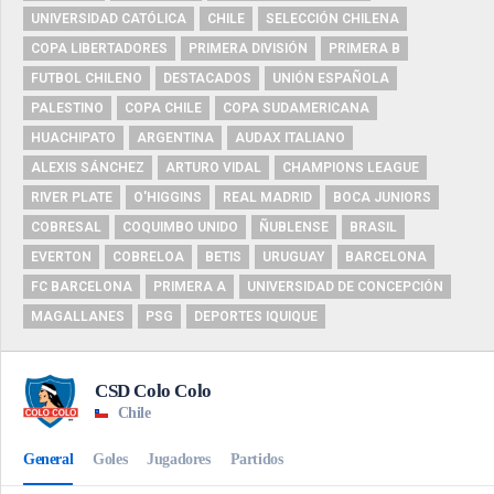
UNIVERSIDAD CATÓLICA
CHILE
SELECCIÓN CHILENA
COPA LIBERTADORES
PRIMERA DIVISIÓN
PRIMERA B
FUTBOL CHILENO
DESTACADOS
UNIÓN ESPAÑOLA
PALESTINO
COPA CHILE
COPA SUDAMERICANA
HUACHIPATO
ARGENTINA
AUDAX ITALIANO
ALEXIS SÁNCHEZ
ARTURO VIDAL
CHAMPIONS LEAGUE
RIVER PLATE
O'HIGGINS
REAL MADRID
BOCA JUNIORS
COBRESAL
COQUIMBO UNIDO
ÑUBLENSE
BRASIL
EVERTON
COBRELOA
BETIS
URUGUAY
BARCELONA
FC BARCELONA
PRIMERA A
UNIVERSIDAD DE CONCEPCIÓN
MAGALLANES
PSG
DEPORTES IQUIQUE