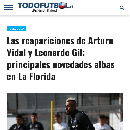
PRIMERA
DIVISIÓN
PRIMERA
SELECCIÓN
CHILENOS
FÚTBOL
B
CHILENA
EN EL
INTERNACIONAL
COLO COLO
MUNDO
Las reapariciones de Arturo
Vidal y Leonardo Gil:
principales novedades albas
en La Florida