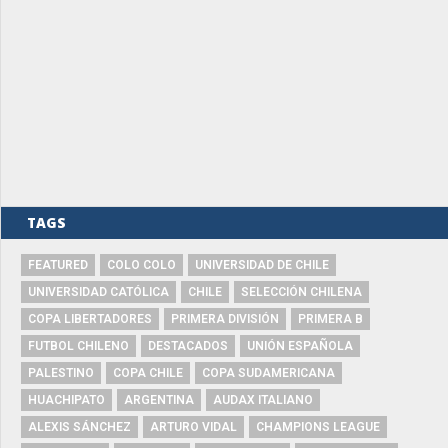
TAGS
FEATURED
COLO COLO
UNIVERSIDAD DE CHILE
UNIVERSIDAD CATÓLICA
CHILE
SELECCIÓN CHILENA
COPA LIBERTADORES
PRIMERA DIVISIÓN
PRIMERA B
FUTBOL CHILENO
DESTACADOS
UNIÓN ESPAÑOLA
PALESTINO
COPA CHILE
COPA SUDAMERICANA
HUACHIPATO
ARGENTINA
AUDAX ITALIANO
ALEXIS SÁNCHEZ
ARTURO VIDAL
CHAMPIONS LEAGUE