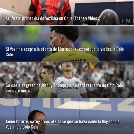
Así fue el primer día de Vozinha en Chile (Fotos y Videos)
Si Vozinha acepta la oferta de Marruecos , es porque le vio las…a Colo
Colo
Se cae el regreso de Jordhy Thompson: no será refuerzo de Colo Colo
por este motivo
Jaime Pizarro, categórico: «Es falso que se haya caído la llegada de
Vozinha a Colo Colo