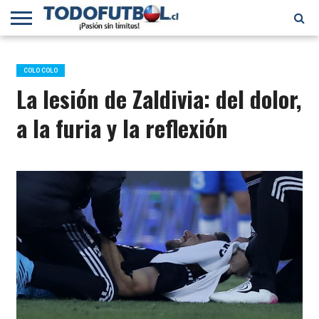
PRIMERA
DIVISIÓN
PRIMERA
SELECCIÓN
CHILENOS
FÚTBOL
B
CHILENA
EN EL
INTERNACIONAL
COLO COLO
MUNDO
La lesión de Zaldivia: del dolor,
a la furia y la reflexión