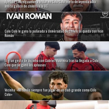
Apellido Caszely vuelve a brillar en Colo Colo: nieto de leyenda alba
anotó golazo de chilena a la UC
Colo Colo le gana la pulseada a Universidad de Chile y se queda con Iván
Román
El gran gesto de Vozinha con Gabriel Maureira tras su llegada a Colo
Colo que se ganó los aplausos
Vozinha: «Mi sueño siempre fue jugar en un club grande como Colo
Colo»