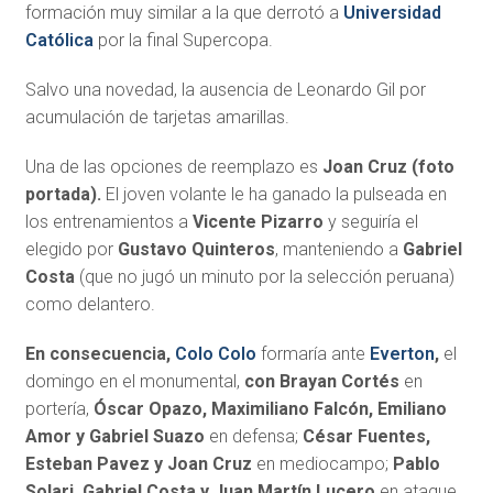
formación muy similar a la que derrotó a
Universidad
Católica
por la final Supercopa.
Salvo una novedad, la ausencia de Leonardo Gil por
acumulación de tarjetas amarillas.
Una de las opciones de reemplazo es
Joan Cruz (foto
portada).
El joven volante le ha ganado la pulseada en
los entrenamientos a
Vicente Pizarro
y seguiría el
elegido por
Gustavo Quinteros
, manteniendo a
Gabriel
Costa
(que no jugó un minuto por la selección peruana)
como delantero.
En consecuencia,
Colo Colo
formaría ante
Everton
,
el
domingo en el monumental,
con Brayan Cortés
en
portería,
Óscar Opazo, Maximiliano Falcón, Emiliano
Amor y Gabriel Suazo
en defensa;
César Fuentes,
Esteban Pavez y Joan Cruz
en mediocampo;
Pablo
Solari, Gabriel Costa y Juan Martín Lucero
en ataque.