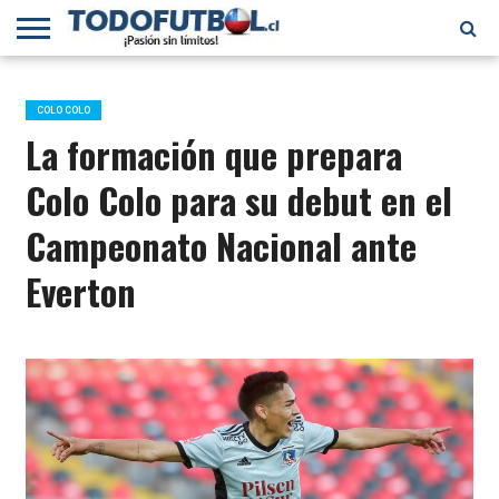
PRIMERA
DIVISIÓN
PRIMERA
SELECCIÓN
CHILENOS
FÚTBOL
B
CHILENA
EN EL
INTERNACIONAL
COLO COLO
MUNDO
La formación que prepara
Colo Colo para su debut en el
Campeonato Nacional ante
Everton