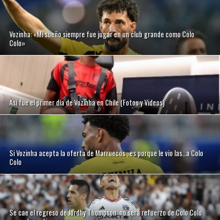
Vozinha: «Mi sueño siempre fue jugar en un club grande como Colo
Colo»
Así fue el primer día de Vozinha en Chile (Fotos y Videos)
Si Vozinha acepta la oferta de Marruecos , es porque le vio las…a Colo
Colo
Se cae el regreso de Jordhy Thompson: no será refuerzo de Colo Colo