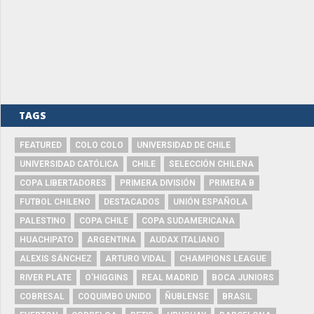
TAGS
FEATURED
COLO COLO
UNIVERSIDAD DE CHILE
UNIVERSIDAD CATÓLICA
CHILE
SELECCIÓN CHILENA
COPA LIBERTADORES
PRIMERA DIVISIÓN
PRIMERA B
FUTBOL CHILENO
DESTACADOS
UNIÓN ESPAÑOLA
PALESTINO
COPA CHILE
COPA SUDAMERICANA
HUACHIPATO
ARGENTINA
AUDAX ITALIANO
ALEXIS SÁNCHEZ
ARTURO VIDAL
CHAMPIONS LEAGUE
RIVER PLATE
O'HIGGINS
REAL MADRID
BOCA JUNIORS
COBRESAL
COQUIMBO UNIDO
ÑUBLENSE
BRASIL