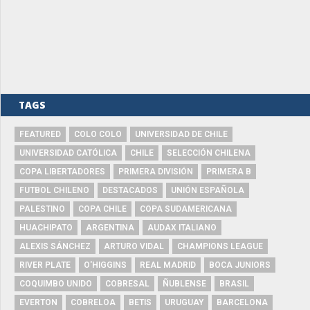
TAGS
FEATURED
COLO COLO
UNIVERSIDAD DE CHILE
UNIVERSIDAD CATÓLICA
CHILE
SELECCIÓN CHILENA
COPA LIBERTADORES
PRIMERA DIVISIÓN
PRIMERA B
FUTBOL CHILENO
DESTACADOS
UNIÓN ESPAÑOLA
PALESTINO
COPA CHILE
COPA SUDAMERICANA
HUACHIPATO
ARGENTINA
AUDAX ITALIANO
ALEXIS SÁNCHEZ
ARTURO VIDAL
CHAMPIONS LEAGUE
RIVER PLATE
O'HIGGINS
REAL MADRID
BOCA JUNIORS
COQUIMBO UNIDO
COBRESAL
ÑUBLENSE
BRASIL
EVERTON
COBRELOA
BETIS
URUGUAY
BARCELONA