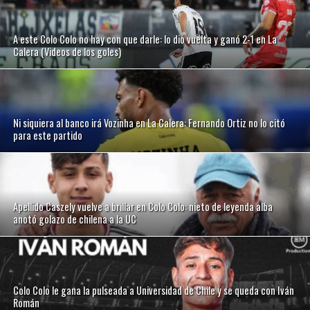
A este Colo Colo no hay con que darle: lo dio vuelta y ganó 2-1 en La
Calera (Videos de los goles)
Ni siquiera al banco irá Vozinha en La Calera: Fernando Ortiz no lo citó
para este partido
Apellido Caszely vuelve a brillar en Colo Colo: nieto de leyenda alba
anotó golazo de chilena a la UC
Colo Colo le gana la pulseada a Universidad de Chile y se queda con Iván
Román