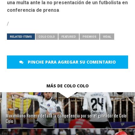
una multa ante la no presentación de un futbolista en
conferencia de prensa
.
/
RELATED ITEMS
COLO COLO
FEATURED
PREMIOS
VIDAL
PINCHE PARA AGREGAR SU COMENTARIO
MÁS DE COLO COLO
Maximiliano Romero detalla la competencia por ser el goleador de Colo
Colo