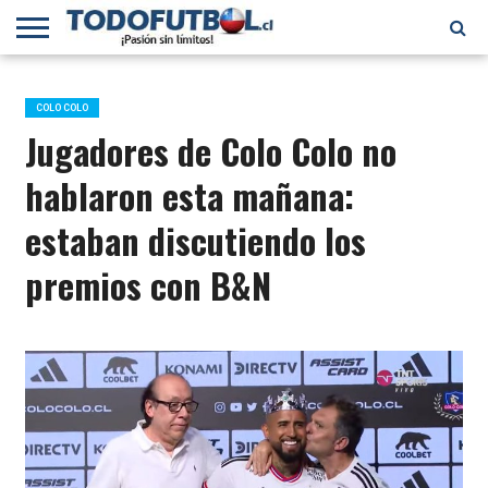
PRIMERA
DIVISIÓN
PRIMERA
SELECCIÓN
CHILENOS
FÚTBOL
B
CHILENA
EN EL
INTERNACIONAL
COLO COLO
MUNDO
Jugadores de Colo Colo no
hablaron esta mañana:
estaban discutiendo los
premios con B&N