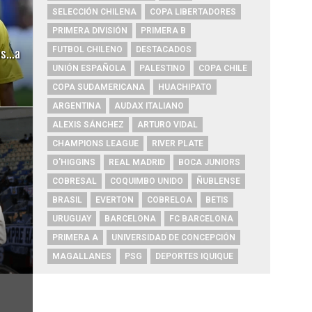
SELECCIÓN CHILENA
COPA LIBERTADORES
PRIMERA DIVISIÓN
PRIMERA B
las…a
FUTBOL CHILENO
DESTACADOS
UNIÓN ESPAÑOLA
PALESTINO
COPA CHILE
COPA SUDAMERICANA
HUACHIPATO
ARGENTINA
AUDAX ITALIANO
ALEXIS SÁNCHEZ
ARTURO VIDAL
CHAMPIONS LEAGUE
RIVER PLATE
O'HIGGINS
REAL MADRID
BOCA JUNIORS
COBRESAL
COQUIMBO UNIDO
ÑUBLENSE
BRASIL
EVERTON
COBRELOA
BETIS
URUGUAY
BARCELONA
FC BARCELONA
PRIMERA A
UNIVERSIDAD DE CONCEPCIÓN
MAGALLANES
PSG
DEPORTES IQUIQUE