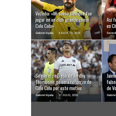
LEER MÁS
Vozinha: «Mi sueño siempre fue
jugar en un club grande como
Así f
Colo Colo»
en Ch
Gabriel Ayala
4 AGOSTO, 2026
Gerard
LEER MÁS
Se cae el regreso de Jordhy
Jaime
Thompson: no será refuerzo de
falso
Colo Colo por este motivo
de Vo
Gabriel Ayala
31 JULIO, 2026
Gabrie