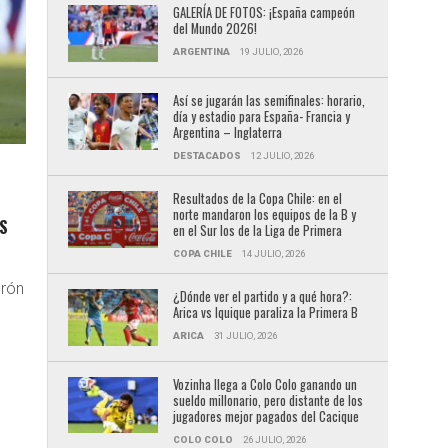
GALERÍA DE FOTOS: ¡España campeón
del Mundo 2026!
ARGENTINA
19 JULIO, 2026
Así se jugarán las semifinales: horario,
día y estadio para España- Francia y
Argentina – Inglaterra
DESTACADOS
12 JULIO, 2026
Resultados de la Copa Chile: en el
norte mandaron los equipos de la B y
ES
en el Sur los de la Liga de Primera
COPA CHILE
14 JULIO, 2026
orón
¿Dónde ver el partido y a qué hora?:
Arica vs Iquique paraliza la Primera B
ARICA
31 JULIO, 2026
Vozinha llega a Colo Colo ganando un
sueldo millonario, pero distante de los
jugadores mejor pagados del Cacique
COLO COLO
26 JULIO, 2026