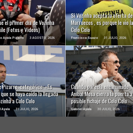
LEER MÁS
LEER MÁS
Si Vozinha acepta la oferta de
ue el primer día de Vozinha
Marruecos , es porque le vio 
ile (Fotos y Videos)
Colo Colo
o Ayala Pizarro
3 AGOSTO, 2026
Francisca Suazo
31 JULIO, 2026
LEER MÁS
LEER MÁS
 Pizarro, categórico: «Es
Cuando parecía encaminado:
 que se haya caído la llegada
Aníbal Mosa cierra la puerta a
zinha a Colo Colo
posible fichaje de Colo Colo
l Ayala
31 JULIO, 2026
Gabriel Ayala
30 JULIO, 2026