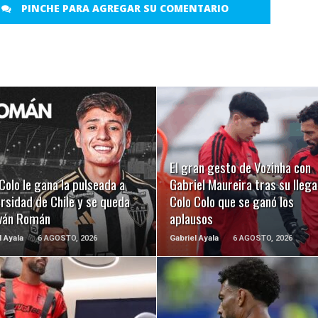
PINCHE PARA AGREGAR SU COMENTARIO
LEER MÁS
LEER MÁS
El gran gesto de Vozinha con
Colo le gana la pulseada a
Gabriel Maureira tras su llega
rsidad de Chile y se queda
Colo Colo que se ganó los
Iván Román
aplausos
l Ayala
6 AGOSTO, 2026
Gabriel Ayala
6 AGOSTO, 2026