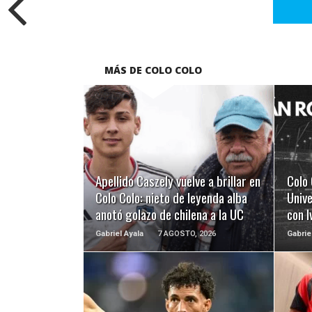
MÁS DE COLO COLO
LEER MÁS
Apellido Caszely vuelve a brillar en
Colo 
Colo Colo: nieto de leyenda alba
Unive
anotó golazo de chilena a la UC
con 
Gabriel Ayala
7 AGOSTO, 2026
Gabrie