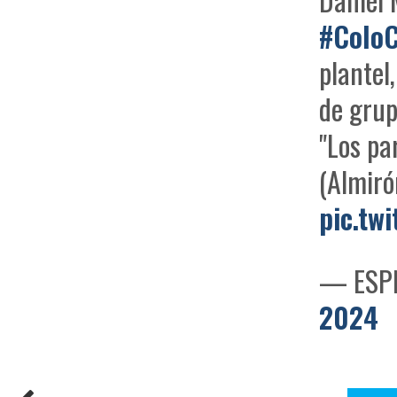
#ColoC
plantel,
de gru
"Los pa
(Almiró
pic.tw
— ESPN
2024