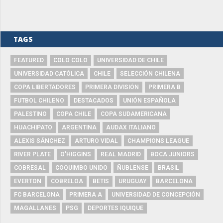
TAGS
FEATURED
COLO COLO
UNIVERSIDAD DE CHILE
UNIVERSIDAD CATÓLICA
CHILE
SELECCIÓN CHILENA
COPA LIBERTADORES
PRIMERA DIVISIÓN
PRIMERA B
FUTBOL CHILENO
DESTACADOS
UNIÓN ESPAÑOLA
PALESTINO
COPA CHILE
COPA SUDAMERICANA
HUACHIPATO
ARGENTINA
AUDAX ITALIANO
ALEXIS SÁNCHEZ
ARTURO VIDAL
CHAMPIONS LEAGUE
RIVER PLATE
O'HIGGINS
REAL MADRID
BOCA JUNIORS
COBRESAL
COQUIMBO UNIDO
ÑUBLENSE
BRASIL
EVERTON
COBRELOA
BETIS
URUGUAY
BARCELONA
FC BARCELONA
PRIMERA A
UNIVERSIDAD DE CONCEPCIÓN
MAGALLANES
PSG
DEPORTES IQUIQUE