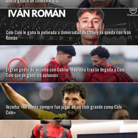
anotó golazo de chilena a la UC
Colo Colo le gana la pulseada a Universidad de Chile y se queda con Iván
Román
El gran gesto de Vozinha con Gabriel Maureira tras su llegada a Colo
Colo que se ganó los aplausos
Vozinha: «Mi sueño siempre fue jugar en un club grande como Colo
Colo»