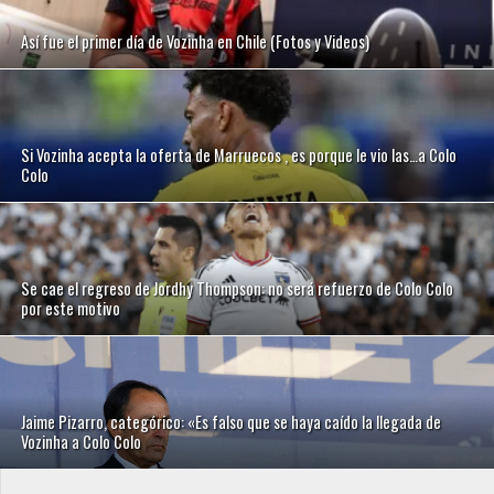
Así fue el primer día de Vozinha en Chile (Fotos y Videos)
Si Vozinha acepta la oferta de Marruecos , es porque le vio las…a Colo
Colo
Se cae el regreso de Jordhy Thompson: no será refuerzo de Colo Colo
por este motivo
Jaime Pizarro, categórico: «Es falso que se haya caído la llegada de
Vozinha a Colo Colo