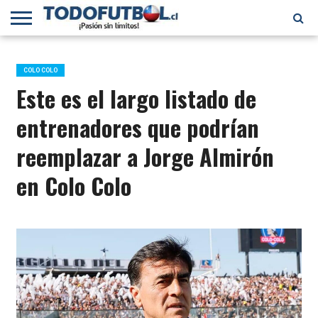
PRIMERA
DIVISIÓN
PRIMERA
SELECCIÓN
CHILENOS
FÚTBOL
B
CHILENA
EN EL
INTERNACIONAL
COLO COLO
MUNDO
Este es el largo listado de
entrenadores que podrían
reemplazar a Jorge Almirón
en Colo Colo