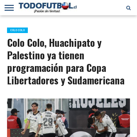
PRIMERA
DIVISIÓN
PRIMERA
SELECCIÓN
CHILENOS
FÚTBOL
B
CHILENA
EN EL
INTERNACIONAL
COLO COLO
MUNDO
Colo Colo, Huachipato y
Palestino ya tienen
programación para Copa
Libertadores y Sudamericana