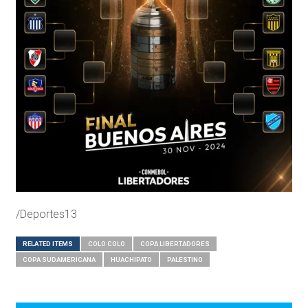
/Deportes13
RELATED ITEMS
COLO COLO
COPA LIBERTADORES
COPA SUDAMERICANA
HUACHIPATO
PALESTINO