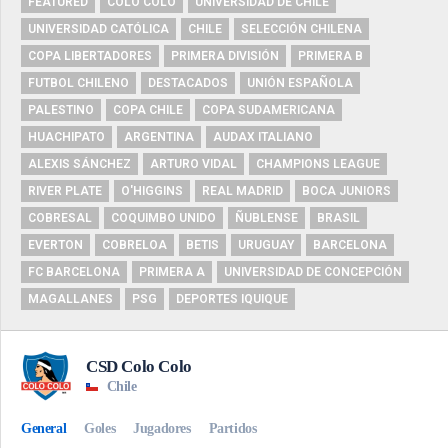
FEATURED
COLO COLO
UNIVERSIDAD DE CHILE
UNIVERSIDAD CATÓLICA
CHILE
SELECCIÓN CHILENA
COPA LIBERTADORES
PRIMERA DIVISIÓN
PRIMERA B
FUTBOL CHILENO
DESTACADOS
UNIÓN ESPAÑOLA
PALESTINO
COPA CHILE
COPA SUDAMERICANA
HUACHIPATO
ARGENTINA
AUDAX ITALIANO
ALEXIS SÁNCHEZ
ARTURO VIDAL
CHAMPIONS LEAGUE
RIVER PLATE
O'HIGGINS
REAL MADRID
BOCA JUNIORS
COBRESAL
COQUIMBO UNIDO
ÑUBLENSE
BRASIL
EVERTON
COBRELOA
BETIS
URUGUAY
BARCELONA
FC BARCELONA
PRIMERA A
UNIVERSIDAD DE CONCEPCIÓN
MAGALLANES
PSG
DEPORTES IQUIQUE