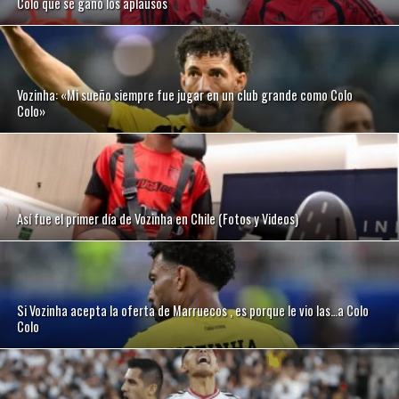
Colo que se ganó los aplausos
Vozinha: «Mi sueño siempre fue jugar en un club grande como Colo
Colo»
Así fue el primer día de Vozinha en Chile (Fotos y Videos)
Si Vozinha acepta la oferta de Marruecos , es porque le vio las…a Colo
Colo