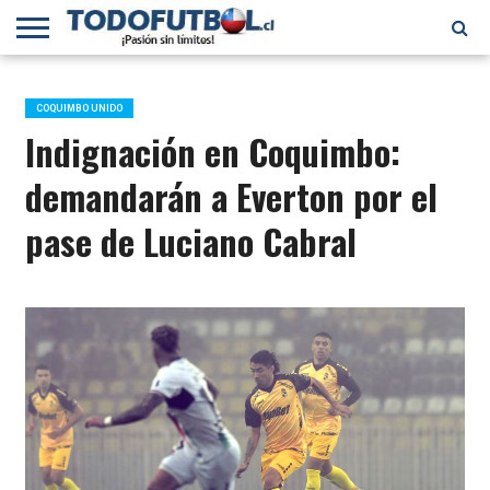
PRIMERA
DIVISIÓN
PRIMERA
SELECCIÓN
CHILENOS
FÚTBOL
B
CHILENA
EN EL
INTERNACIONAL
COQUIMBO UNIDO
MUNDO
Indignación en Coquimbo:
demandarán a Everton por el
pase de Luciano Cabral