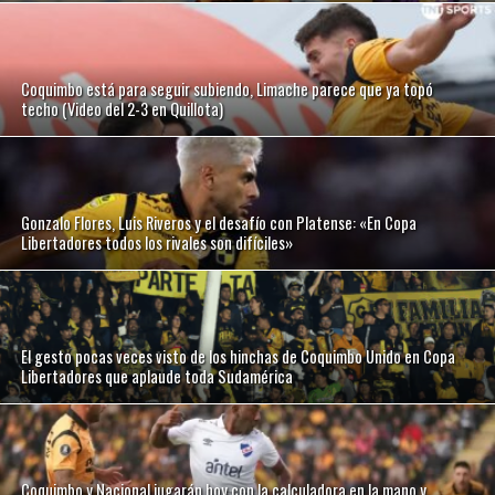
Coquimbo está para seguir subiendo, Limache parece que ya topó
techo (Video del 2-3 en Quillota)
Gonzalo Flores, Luis Riveros y el desafío con Platense: «En Copa
Libertadores todos los rivales son difíciles»
El gesto pocas veces visto de los hinchas de Coquimbo Unido en Copa
Libertadores que aplaude toda Sudamérica
Coquimbo y Nacional jugarán hoy con la calculadora en la mano y