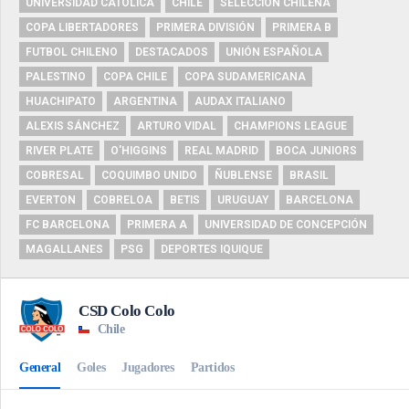
UNIVERSIDAD CATÓLICA
CHILE
SELECCIÓN CHILENA
COPA LIBERTADORES
PRIMERA DIVISIÓN
PRIMERA B
FUTBOL CHILENO
DESTACADOS
UNIÓN ESPAÑOLA
PALESTINO
COPA CHILE
COPA SUDAMERICANA
HUACHIPATO
ARGENTINA
AUDAX ITALIANO
ALEXIS SÁNCHEZ
ARTURO VIDAL
CHAMPIONS LEAGUE
RIVER PLATE
O'HIGGINS
REAL MADRID
BOCA JUNIORS
COBRESAL
COQUIMBO UNIDO
ÑUBLENSE
BRASIL
EVERTON
COBRELOA
BETIS
URUGUAY
BARCELONA
FC BARCELONA
PRIMERA A
UNIVERSIDAD DE CONCEPCIÓN
MAGALLANES
PSG
DEPORTES IQUIQUE