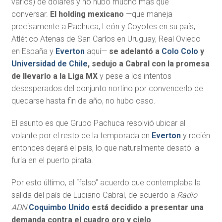
varios) de dólares y no hubo mucho más que
conversar.
El holding mexicano
—que maneja
precisamente a Pachuca, León y Coyotes en su país,
Atlético Atenas de San Carlos en Uruguay, Real Oviedo
en España y
Everton
aquí—
se adelantó a
Colo Colo
y
Universidad de Chile
, sedujo a Cabral con la promesa
de llevarlo a la Liga MX
y pese a los intentos
desesperados del conjunto nortino por convencerlo de
quedarse hasta fin de año, no hubo caso.
El asunto es que Grupo Pachuca resolvió ubicar al
volante por el resto de la temporada en
Everton
y recién
entonces dejará el país, lo que naturalmente desató la
furia en el puerto pirata.
Por esto último, el “falso” acuerdo que contemplaba la
salida del país de Luciano Cabral, de acuerdo a
Radio
ADN
Coquimbo Unido
está decidido a presentar una
demanda contra el cuadro oro y cielo
.