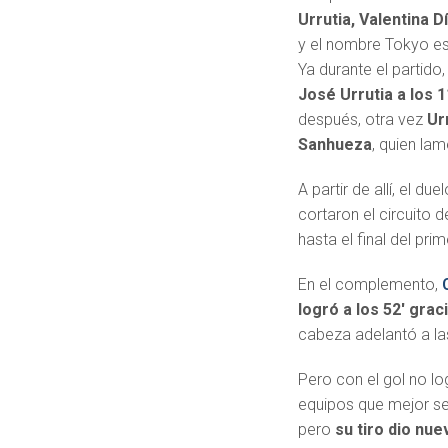
Urrutia, Valentina D
y el nombre Tokyo e
Ya durante el partido,
José Urrutia a los 
después, otra vez
Ur
Sanhueza
, quien la
A partir de allí, el d
cortaron el circuito
hasta el final del pr
En el complemento,
logró a los 52′ grac
cabeza adelantó a la
Pero con el gol no l
equipos que mejor se h
pero
su tiro dio nu