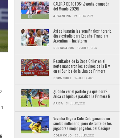
GALERÍA DE FOTOS: ¡España campeón
del Mundo 2026!
ARGENTINA
19 JULIO, 2026
Así se jugarán las semifinales: horario,
día y estadio para España- Francia y
Argentina – Inglaterra
DESTACADOS
12 JULIO, 2026
Resultados de la Copa Chile: en el
norte mandaron los equipos de la B y
en el Sur los de la Liga de Primera
COPA CHILE
14 JULIO, 2026
¿Dónde ver el partido y a qué hora?:
z
Arica vs Iquique paraliza la Primera B
ARICA
31 JULIO, 2026
on
Vozinha llega a Colo Colo ganando un
sueldo millonario, pero distante de los
jugadores mejor pagados del Cacique
é
COLO COLO
26 JULIO, 2026