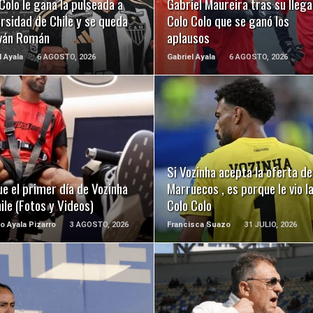
Colo le gana la pulseada a
Gabriel Maureira tras su llega
rsidad de Chile y se queda
Colo Colo que se ganó los
Iván Román
aplausos
l Ayala
6 AGOSTO, 2026
Gabriel Ayala
6 AGOSTO, 2026
LEER MÁS
LEER MÁS
Si Vozinha acepta la oferta de
ue el primer día de Vozinha
Marruecos , es porque le vio 
ile (Fotos y Videos)
Colo Colo
o Ayala Pizarro
3 AGOSTO, 2026
Francisca Suazo
31 JULIO, 2026
LEER MÁS
LEER MÁS