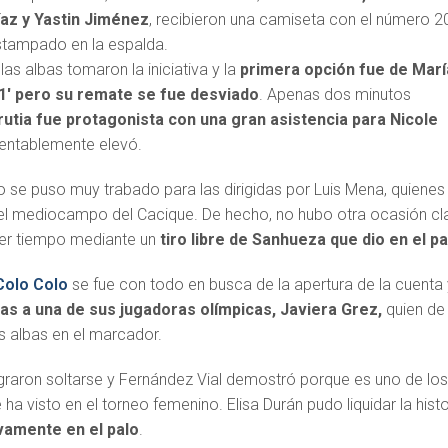
íaz y Yastin Jiménez
, recibieron una camiseta con el número 
stampado en la espalda.
 las albas tomaron la iniciativa y la
primera opción fue de Marí
11′ pero su remate se fue desviado
. Apenas dos minutos
rutia fue protagonista con una gran asistencia para Nicole
mentablemente elevó.
uelo se puso muy trabado para las dirigidas por Luis Mena, quienes
 del mediocampo del Cacique. De hecho, no hubo otra ocasión cl
imer tiempo mediante un
tiro libre de Sanhueza que dio en el pa
Colo Colo
se fue con todo en busca de la apertura de la cuenta
ias a una de sus jugadoras olímpicas, Javiera Grez,
quien de
s albas en el marcador.
ograron soltarse y Fernández Vial demostró porque es uno de lo
a visto en el torneo femenino. Elisa Durán pudo liquidar la histo
evamente en el palo
.