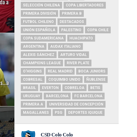
da a
SELECCIÓN CHILENA
COPA LIBERTADORES
PRIMERA DIVISIÓN
PRIMERA B
FUTBOL CHILENO
DESTACADOS
UNIÓN ESPAÑOLA
PALESTINO
COPA CHILE
COPA SUDAMERICANA
HUACHIPATO
ARGENTINA
AUDAX ITALIANO
ALEXIS SÁNCHEZ
ARTURO VIDAL
CHAMPIONS LEAGUE
RIVER PLATE
O'HIGGINS
REAL MADRID
BOCA JUNIORS
COBRESAL
COQUIMBO UNIDO
ÑUBLENSE
las…a
BRASIL
EVERTON
COBRELOA
BETIS
URUGUAY
BARCELONA
FC BARCELONA
PRIMERA A
UNIVERSIDAD DE CONCEPCIÓN
MAGALLANES
PSG
DEPORTES IQUIQUE