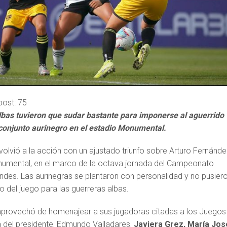
post:
75
lbas tuvieron que sudar bastante para imponerse al aguerrido
conjunto aurinegro en el estadio Monumental.
olvió a la acción con un ajustado triunfo sobre Arturo Fernánde
onumental, en el marco de la octava jornada del Campeonato
des. Las aurinegras se plantaron con personalidad y no pusier
lo del juego para las guerreras albas.
b aprovechó de homenajear a sus jugadoras citadas a los Juegos
 del presidente, Edmundo Valladares,
Javiera Grez, María Jos