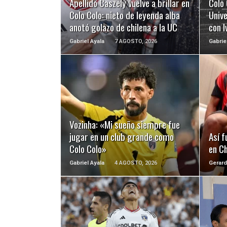
Apellido Caszely vuelve a brillar en
Colo 
Colo Colo: nieto de leyenda alba
Unive
anotó golazo de chilena a la UC
con 
Gabriel Ayala
7 AGOSTO, 2026
Gabrie
LEER MÁS
Vozinha: «Mi sueño siempre fue
jugar en un club grande como
Así f
Colo Colo»
en Ch
Gabriel Ayala
4 AGOSTO, 2026
Gerard
LEER MÁS