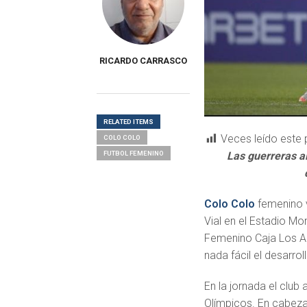
RICARDO CARRASCO
RELATED ITEMS
Veces leído este 
COLO COLO
FUTBOL FEMENINO
Las guerreras a
Colo Colo
femenino v
Vial en el Estadio M
Femenino Caja Los An
nada fácil el desarrol
En la jornada el clu
Olímpicos. En cabeza