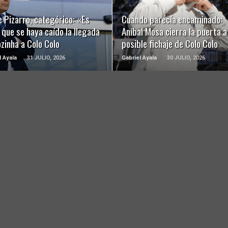
 Pizarro, categórico: «Es
Cuando parecía encaminado:
 que se haya caído la llegada
Aníbal Mosa cierra la puerta a
zinha a Colo Colo
posible fichaje de Colo Colo
l Ayala
31 JULIO, 2026
Gabriel Ayala
30 JULIO, 2026