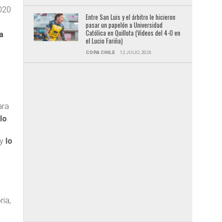
2020
Entre San Luis y el árbitro le hicieron
pasar un papelón a Universidad
Católica en Quillota (Videos del 4-0 en
a
el Lucio Fariña)
COPA CHILE
12 JULIO, 2026
ara
lo
.
 y
lo
s
ria,