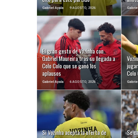
Gabriel Ayala
9 AGOSTO, 2026
Gabrie
LEER MÁS
El gran gesto de Vozinha con
Gabriel Maureira tras su llegada a
Vozi
Colo Colo que se ganó los
juga
aplausos
Colo
Gabriel Ayala
6 AGOSTO, 2026
Gabrie
LEER MÁS
Si Vozinha acepta la oferta de
Se ca