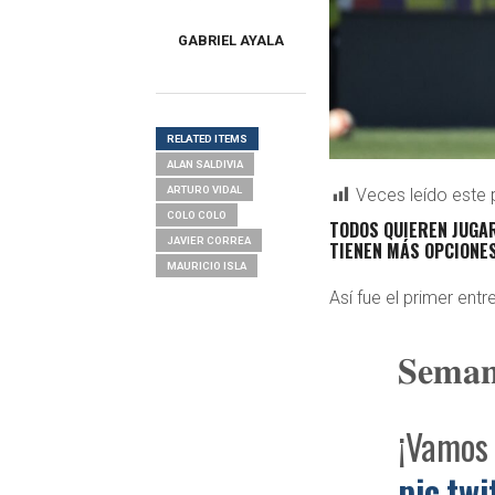
GABRIEL AYALA
RELATED ITEMS
ALAN SALDIVIA
ARTURO VIDAL
Veces leído este 
COLO COLO
TODOS QUIEREN JUGAR
JAVIER CORREA
TIENEN MÁS OPCIONES
MAURICIO ISLA
Así fue el primer en
𝐒𝐞𝐦𝐚𝐧
¡Vamos
pic.tw