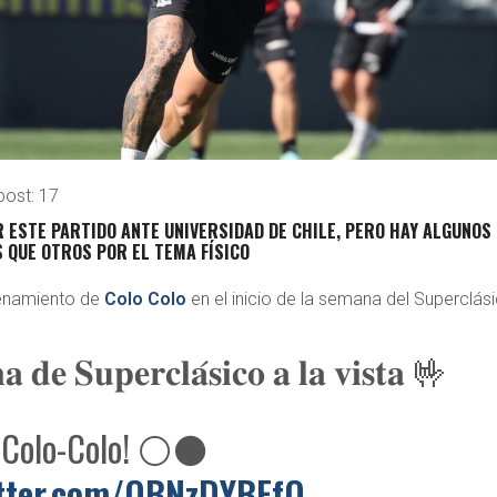
post:
17
 ESTE PARTIDO ANTE UNIVERSIDAD DE CHILE, PERO HAY ALGUNOS
 QUE OTROS POR EL TEMA FÍSICO
trenamiento de
Colo Colo
en el inicio de la semana del Superclási
 𝐝𝐞 𝐒𝐮𝐩𝐞𝐫𝐜𝐥𝐚́𝐬𝐢𝐜𝐨 𝐚 𝐥𝐚 𝐯𝐢𝐬𝐭𝐚 🤟
 Colo-Colo! ⚪⚫
itter.com/QBNzDYBFfQ