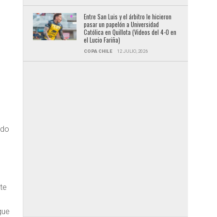
Entre San Luis y el árbitro le hicieron
pasar un papelón a Universidad
Católica en Quillota (Videos del 4-0 en
el Lucio Fariña)
COPA CHILE
12 JULIO, 2026
ido
te
gue