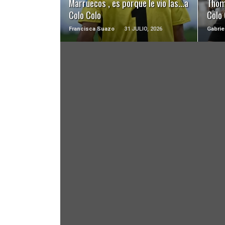
Marruecos , es porque le vio las…a
Thom
Colo Colo
Colo 
Francisca Suazo
31 JULIO, 2026
Gabrie