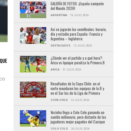
GALERÍA DE FOTOS: ¡España campeón
del Mundo 2026!
ARGENTINA
19 JULIO, 2026
Así se jugarán las semifinales: horario,
día y estadio para España- Francia y
Argentina – Inglaterra
DESTACADOS
12 JULIO, 2026
¿Dónde ver el partido y a qué hora?:
 QUE
Arica vs Iquique paraliza la Primera B
ARICA
31 JULIO, 2026
co:
Resultados de la Copa Chile: en el
norte mandaron los equipos de la B y
en el Sur los de la Liga de Primera
COPA CHILE
14 JULIO, 2026
Vozinha llega a Colo Colo ganando un
sueldo millonario, pero distante de los
jugadores mejor pagados del Cacique
COLO COLO
26 JULIO, 2026