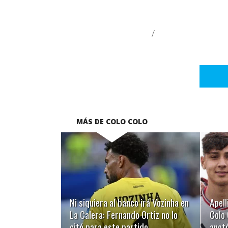
/
MÁS DE COLO COLO
LEER MÁS
Ni siquiera al banco irá Vozinha en
Apell
La Calera: Fernando Ortiz no lo
Colo 
citó para este partido
anotó