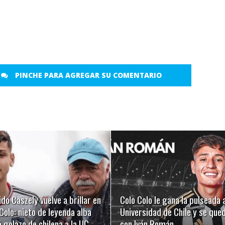
PINCHE PARA AGREGAR SU COMENTARIO
LEER MÁS
LEER MÁS
ido Caszely vuelve a brillar en
Colo Colo le gana la pulseada 
Colo: nieto de leyenda alba
Universidad de Chile y se que
 golazo de chilena a la UC
con Iván Román