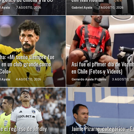
l Ayala
7 AGOSTO, 2026
Gabriel Ayala
7 AGOSTO, 2026
LEER MÁS
LEER MÁS
nha: «Mi sueño siempre fue
r en un club grande como
Así fue el primer día de Vozin
 Colo»
en Chile (Fotos y Videos)
l Ayala
4 AGOSTO, 2026
Gerardo Ayala Pizarro
3 AGOSTO, 20
LEER MÁS
LEER MÁS
e el regreso de Jordhy
Jaime Pizarro, categórico: «E