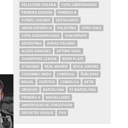
SELECCIÓN CHILENA
COPA LIBERTADORES
PRIMERA DIVISIÓN
PRIMERA B
FUTBOL CHILENO
DESTACADOS
UNIÓN ESPAÑOLA
PALESTINO
COPA CHILE
COPA SUDAMERICANA
HUACHIPATO
ARGENTINA
AUDAX ITALIANO
ALEXIS SÁNCHEZ
ARTURO VIDAL
CHAMPIONS LEAGUE
RIVER PLATE
O'HIGGINS
REAL MADRID
BOCA JUNIORS
COQUIMBO UNIDO
COBRESAL
ÑUBLENSE
BRASIL
EVERTON
COBRELOA
BETIS
URUGUAY
BARCELONA
FC BARCELONA
PRIMERA A
MAGALLANES
UNIVERSIDAD DE CONCEPCIÓN
a
DEPORTES IQUIQUE
PSG
da