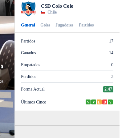
ha
26
s