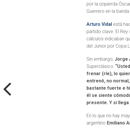
por la izquierda Ósc
Guerrero en la banda
Arturo Vidal
está hac
partido clave. El Re
cálculos indicaban qu
del Junior por Copa 
Sin embargo,
Jorge 
Superclásico:
“Usted
frenar (ríe), lo qu
entrenó, no normal,
bastante fuerte e h
él se siente cómodo
presente. Y si llega
En lo que no hay may
argentino
Emiliano 