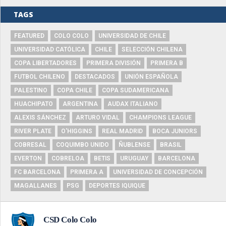
TAGS
FEATURED
COLO COLO
UNIVERSIDAD DE CHILE
UNIVERSIDAD CATÓLICA
CHILE
SELECCIÓN CHILENA
COPA LIBERTADORES
PRIMERA DIVISIÓN
PRIMERA B
FUTBOL CHILENO
DESTACADOS
UNIÓN ESPAÑOLA
PALESTINO
COPA CHILE
COPA SUDAMERICANA
HUACHIPATO
ARGENTINA
AUDAX ITALIANO
ALEXIS SÁNCHEZ
ARTURO VIDAL
CHAMPIONS LEAGUE
RIVER PLATE
O'HIGGINS
REAL MADRID
BOCA JUNIORS
COBRESAL
COQUIMBO UNIDO
ÑUBLENSE
BRASIL
EVERTON
COBRELOA
BETIS
URUGUAY
BARCELONA
FC BARCELONA
PRIMERA A
UNIVERSIDAD DE CONCEPCIÓN
MAGALLANES
PSG
DEPORTES IQUIQUE