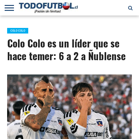
PRIMERA
DIVISIÓN
PRIMERA
SELECCIÓN
CHILENOS
FÚTBOL
B
CHILENA
EN EL
INTERNACIONAL
COLO COLO
MUNDO
Colo Colo es un líder que se
hace temer: 6 a 2 a Ñublense