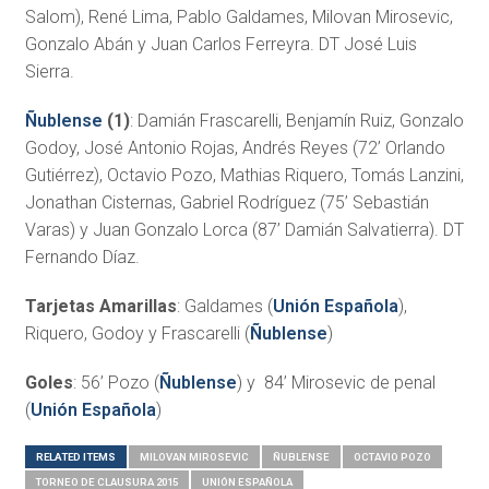
Salom), René Lima, Pablo Galdames, Milovan Mirosevic,
Gonzalo Abán y Juan Carlos Ferreyra. DT José Luis
Sierra.
Ñublense
(1)
: Damián Frascarelli, Benjamín Ruiz, Gonzalo
Godoy, José Antonio Rojas, Andrés Reyes (72’ Orlando
Gutiérrez), Octavio Pozo, Mathias Riquero, Tomás Lanzini,
Jonathan Cisternas, Gabriel Rodríguez (75’ Sebastián
Varas) y Juan Gonzalo Lorca (87’ Damián Salvatierra). DT
Fernando Díaz.
Tarjetas Amarillas
: Galdames (
Unión Española
),
Riquero, Godoy y Frascarelli (
Ñublense
)
Goles
: 56’ Pozo (
Ñublense
) y 84’ Mirosevic de penal
(
Unión Española
)
RELATED ITEMS
MILOVAN MIROSEVIC
ÑUBLENSE
OCTAVIO POZO
TORNEO DE CLAUSURA 2015
UNIÓN ESPAÑOLA