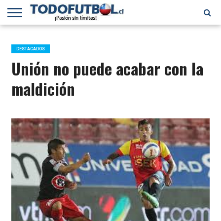
PRIMERA
DIVISIÓN
PRIMERA
SELECCIÓN
CHILENOS
FÚTBOL
B
CHILENA
EN EL
INTERNACIONAL
DESTACADOS
MUNDO
Unión no puede acabar con la
maldición