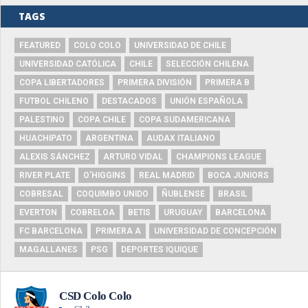
TAGS
FEATURED
COLO COLO
UNIVERSIDAD DE CHILE
UNIVERSIDAD CATÓLICA
CHILE
SELECCIÓN CHILENA
COPA LIBERTADORES
PRIMERA DIVISIÓN
PRIMERA B
FUTBOL CHILENO
DESTACADOS
UNIÓN ESPAÑOLA
PALESTINO
COPA CHILE
COPA SUDAMERICANA
HUACHIPATO
ARGENTINA
AUDAX ITALIANO
ALEXIS SÁNCHEZ
ARTURO VIDAL
CHAMPIONS LEAGUE
RIVER PLATE
O'HIGGINS
REAL MADRID
BOCA JUNIORS
COBRESAL
COQUIMBO UNIDO
ÑUBLENSE
BRASIL
EVERTON
COBRELOA
BETIS
URUGUAY
BARCELONA
FC BARCELONA
PRIMERA A
UNIVERSIDAD DE CONCEPCIÓN
MAGALLANES
PSG
DEPORTES IQUIQUE