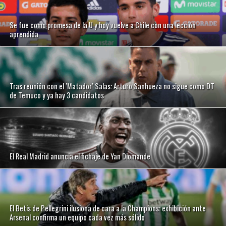
Se fue como promesa de la U y hoy vuelve a Chile con una lección
aprendida
Tras reunión con el ’Matador’ Salas: Arturo Sanhueza no sigue como DT
de Temuco y ya hay 3 candidatos
El Real Madrid anuncia el fichaje de Yan Diomande
El Betis de Pellegrini ilusiona de cara a la Champions: exhibición ante
Arsenal confirma un equipo cada vez más sólido