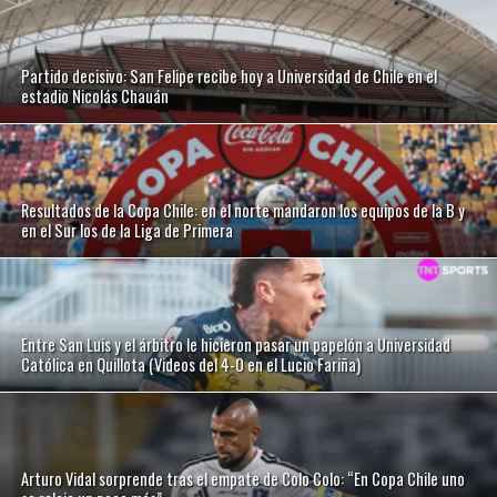
Partido decisivo: San Felipe recibe hoy a Universidad de Chile en el
estadio Nicolás Chauán
Resultados de la Copa Chile: en el norte mandaron los equipos de la B y
en el Sur los de la Liga de Primera
Entre San Luis y el árbitro le hicieron pasar un papelón a Universidad
Católica en Quillota (Videos del 4-0 en el Lucio Fariña)
Arturo Vidal sorprende tras el empate de Colo Colo: “En Copa Chile uno