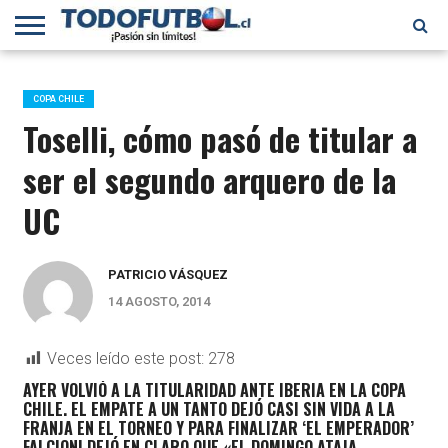
PRIMERA
DIVISIÓN
PRIMERA
SELECCIÓN
CHILENOS
FÚTBOL
B
CHILENA
EN EL
INTERNACIONAL
COPA CHILE
MUNDO
Toselli, cómo pasó de titular a
ser el segundo arquero de la
UC
PATRICIO VÁSQUEZ
14 AGOSTO, 2014
Veces leído este post:
278
AYER VOLVIÓ A LA TITULARIDAD ANTE IBERIA EN LA COPA
CHILE. EL EMPATE A UN TANTO DEJÓ CASI SIN VIDA A LA
FRANJA EN EL TORNEO Y PARA FINALIZAR ‘EL EMPERADOR’
FALCIONI DEJÓ EN CLARO QUE «
EL DOMINGO ATAJA