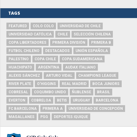
TAGS
FEATURED
COLO COLO
UNIVERSIDAD DE CHILE
UNIVERSIDAD CATÓLICA
CHILE
SELECCIÓN CHILENA
COPA LIBERTADORES
PRIMERA DIVISIÓN
PRIMERA B
FUTBOL CHILENO
DESTACADOS
UNIÓN ESPAÑOLA
PALESTINO
COPA CHILE
COPA SUDAMERICANA
HUACHIPATO
ARGENTINA
AUDAX ITALIANO
ALEXIS SÁNCHEZ
ARTURO VIDAL
CHAMPIONS LEAGUE
RIVER PLATE
O'HIGGINS
REAL MADRID
BOCA JUNIORS
COBRESAL
COQUIMBO UNIDO
ÑUBLENSE
BRASIL
EVERTON
COBRELOA
BETIS
URUGUAY
BARCELONA
FC BARCELONA
PRIMERA A
UNIVERSIDAD DE CONCEPCIÓN
MAGALLANES
PSG
DEPORTES IQUIQUE