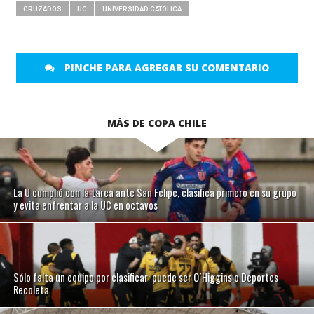
CRUZADOS
UC
UNIVERSIDAD CATÓLICA
PINCHE PARA AGREGAR SU COMENTARIO
MÁS DE COPA CHILE
La U cumplió con la tarea ante San Felipe, clasifica primero en su grupo
y evita enfrentar a la UC en octavos
Sólo falta un equipo por clasificar: puede ser O´Higgins o Deportes
Recoleta