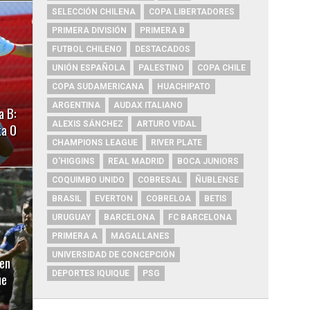
SELECCIÓN CHILENA
COPA LIBERTADORES
PRIMERA DIVISIÓN
PRIMERA B
FUTBOL CHILENO
DESTACADOS
UNIÓN ESPAÑOLA
PALESTINO
COPA CHILE
COPA SUDAMERICANA
HUACHIPATO
ARGENTINA
AUDAX ITALIANO
a B:
ALEXIS SÁNCHEZ
ARTURO VIDAL
ta 0
CHAMPIONS LEAGUE
RIVER PLATE
O'HIGGINS
REAL MADRID
BOCA JUNIORS
COQUIMBO UNIDO
COBRESAL
ÑUBLENSE
BRASIL
EVERTON
COBRELOA
BETIS
URUGUAY
BARCELONA
FC BARCELONA
PRIMERA A
MAGALLANES
UNIVERSIDAD DE CONCEPCIÓN
en
DEPORTES IQUIQUE
PSG
ue