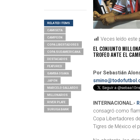
RELATED ITEMS
CAMISETA
CAMPEÓN
Veces leído este 
COPA LIBERTADORES
EL CONJUNTO MILLONA
COPA SUDAMERICANA
TROFEO ANTE EL CAMP
DESTACADOS
FEATURED
Por Sebastián Alon
GAMBA OSAKA
smino@todofutbol.c
JAPÓN
MARCELO GALLARDO
MILLONARIOS
INTERNACIONAL.-
R
RIVER PLATE
SURUGA BANK
consagró como flam
Copa Libertadores d
Tigres de México el 