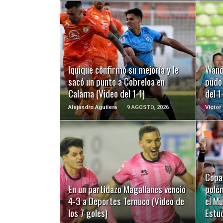
LEER MÁS
Iquique confirmó su mejoría y le
Wand
sacó un punto a Cobreloa en
pudo 
Calama (Video del 1-1)
del 1
Alejandro Aguilera
9 AGOSTO, 2026
Victor
LEER MÁS
Copa 
En un partidazo Magallanes venció
polé
4-3 a Deportes Temuco (Video de
el Mu
los 7 goles)
Estu