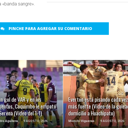
a «banda sangre».
PINCHE PARA AGREGAR SU COMENTARIO
LEER MÁS
LEER MÁS
n gol de VAR y en los
Everton está pisando cada vez
uentos, Coquimbo le empató
más fuerte (Video de la golea
Serena (Video del 1-1)
domicilio a Huachipato)
dro Aguilera
9 AGOSTO, 2026
Monchi Vigueras
9 AGOSTO, 2026