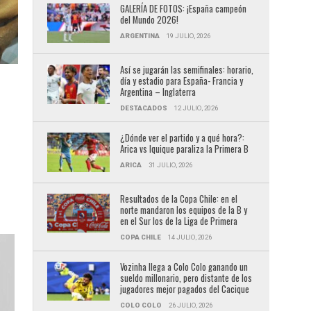
GALERÍA DE FOTOS: ¡España campeón
del Mundo 2026!
ARGENTINA
19 JULIO, 2026
Así se jugarán las semifinales: horario,
día y estadio para España- Francia y
Argentina – Inglaterra
DESTACADOS
12 JULIO, 2026
¿Dónde ver el partido y a qué hora?:
Arica vs Iquique paraliza la Primera B
ARICA
31 JULIO, 2026
Resultados de la Copa Chile: en el
norte mandaron los equipos de la B y
en el Sur los de la Liga de Primera
COPA CHILE
14 JULIO, 2026
Vozinha llega a Colo Colo ganando un
sueldo millonario, pero distante de los
jugadores mejor pagados del Cacique
COLO COLO
26 JULIO, 2026