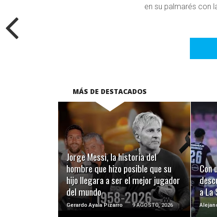
en su palmarés con l
MÁS DE DESTACADOS
LEER MÁS
Jorge Messi, la historia del
hombre que hizo posible que su
Con u
hijo llegara a ser el mejor jugador
desc
del mundo
a La 
Gerardo Ayala Pizarro
9 AGOSTO, 2026
Alejan