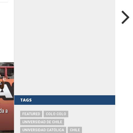
TAGS
da a
FEATURED
COLO COLO
UNIVERSIDAD DE CHILE
UNIVERSIDAD CATÓLICA
CHILE