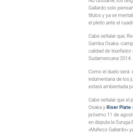
No obstante, los diri
Gallardo solo piensa
títulos y ya se mental
el pleito ante el cuad
Cabe señalar que, Riv
Gamba Osaka -camp
calidad de triunfador
Sudamericana 2014.
Como el duelo será en
indumentaria de los j
estará ambientada pa
Cabe señalar que el 
Osaka y
River Plate
s
próximo 11 de agost
en disputa la Suruga 
«Muñeco Gallardo» y