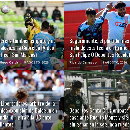
LEER MÁS
LEER MÁS
erers también empató y no
Seguramente, el partido más
alcanzar a Cobreloa (Video
malo de esta fecha en Primer
-1 con San Marcos)
San Felipe 0 Deportes Recole
 Hugo Cerda
9 AGOSTO, 2026
Ricardo Carrasco
9 AGOSTO, 2026
LEER MÁS
LEER MÁS
Libertadores: árbitro de la
mica expulsión de Balogun en
Deportes Santa Cruz empata 
ndial dirigirá a la UC ante
casa ante Puerto Montt y sig
diantes
sin ganar en la segunda rueda