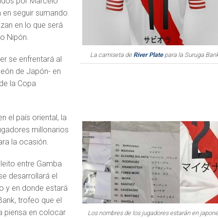
gidos por Marcelo
n en seguir sumando
izan en lo que será
ro Nipón.
La camiseta de
River Plate
para la Suruga Bank
er se enfrentará al
eón de Japón- en
 de la Copa
 el país oriental, la
ugadores millonarios
ra la ocasión.
pleito entre Gamba
e desarrollará el
o y en donde estará
Bank, trofeo que el
a piensa en colocar
Los nombres de los jugadores estarán en japoné