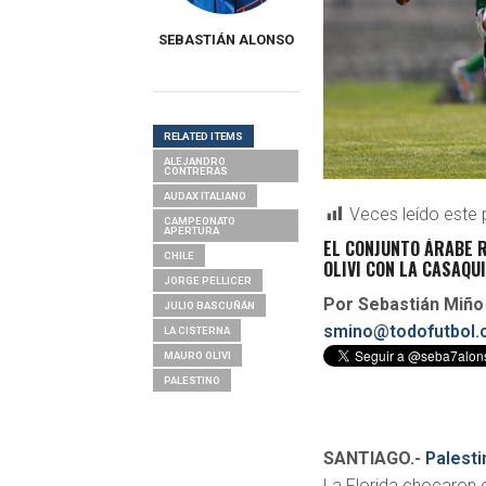
SEBASTIÁN ALONSO
RELATED ITEMS
ALEJANDRO
CONTRERAS
AUDAX ITALIANO
Veces leído este 
CAMPEONATO
APERTURA
EL CONJUNTO ÁRABE R
CHILE
OLIVI CON LA CASAQUI
JORGE PELLICER
Por Sebastián Miño
JULIO BASCUÑÁN
smino@todofutbol.c
LA CISTERNA
MAURO OLIVI
PALESTINO
SANTIAGO.-
Palesti
La Florida chocaron e