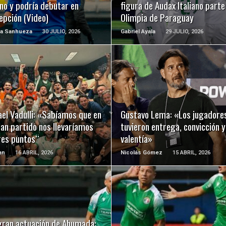
ano y podría debutar en
figura de Audax Italiano parte
epción (Video)
Olimpia de Paraguay
na Sanhueza
30 JULIO, 2026
Gabriel Ayala
29 JULIO, 2026
LEER MÁS
LEER MÁS
el Vadulli: «Sabíamos que en
Gustavo Lema: «Los jugadore
an partido nos llevaríamos
tuvieron entrega, convicción y
res puntos“
valentía»
an
16 ABRIL, 2026
Nicolás Gómez
15 ABRIL, 2026
LEER MÁS
LEER MÁS
gran actuación de Ahumada: