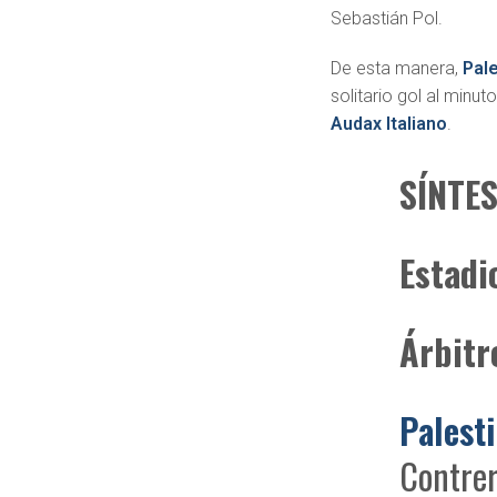
Sebastián Pol.
De esta manera,
Pal
solitario gol al minu
Audax Italiano
.
SÍNTES
Estadi
Árbitr
Palest
Contrer