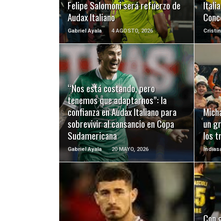
Felipe Salomoni será refuerzo de
Itali
Audax Italiano
Conc
Gabriel Ayala
4 AGOSTO, 2026
Cristi
“Nos está costando, pero
LEER MÁS
tenemos que adaptarnos”: la
confianza en Audax Italiano para
Micha
sobrevivir al cansancio en Copa
un gr
Sudamericana
los t
Gabriel Ayala
20 MAYO, 2026
Indias
LEER MÁS
Con 