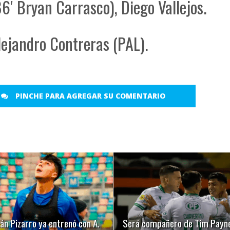
6′ Bryan Carrasco), Diego Vallejos.
ejandro Contreras (PAL).
PINCHE PARA AGREGAR SU COMENTARIO
LEER MÁS
LEER MÁS
n Pizarro ya entrenó con A.
Será compañero de Tim Payn