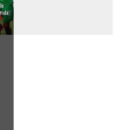
 le
orida