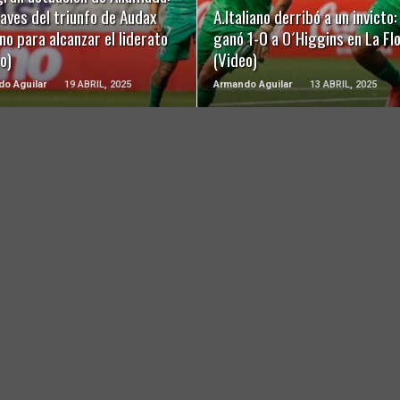
laves del triunfo de Audax
A.Italiano derribó a un invicto:
ano para alcanzar el liderato
ganó 1-0 a O´Higgins en La Fl
o)
(Video)
o Aguilar
19 ABRIL, 2025
Armando Aguilar
13 ABRIL, 2025