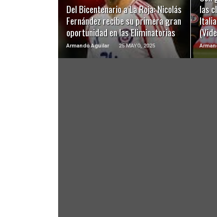
Del Bicentenario a La Roja: Nicolás
las c
Fernández recibe su primera gran
Itali
oportunidad en las Eliminatorias
(Vide
Armando Aguilar
25 MAYO, 2025
Armand