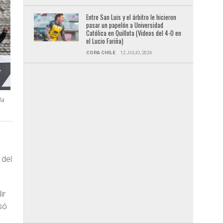
Entre San Luis y el árbitro le hicieron
pasar un papelón a Universidad
Católica en Quillota (Videos del 4-0 en
el Lucio Fariña)
COPA CHILE
12 JULIO, 2026
la
 del
ir
só