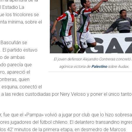
l Estadio La
que los tricolores se
nta mínima, sobre el
o Bascuñán se
. El partido estuvo
jo de ambas
El joven defensor Alejandro Contreras concretó 
ndo parecía que
agónica victoria de
Palestino
sobre Audax.
ro, apareció el
ontreras, quien
 esquina, conectó el
 a las redes custodiadas por Nery Veloso y poner el único tanto
, fue que el «Pampa» volvió a jugar por club que lo hizo sobresal
es jugadores del fútbol chileno. El delantero transandino ingre
los 42′ minutos de la primera etapa, en desmedro de Marcos