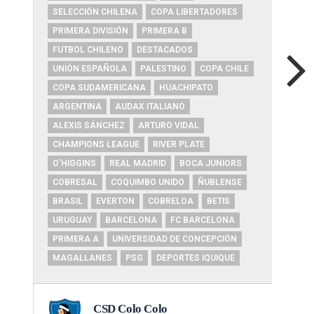
SELECCIÓN CHILENA
COPA LIBERTADORES
PRIMERA DIVISIÓN
PRIMERA B
FUTBOL CHILENO
DESTACADOS
UNIÓN ESPAÑOLA
PALESTINO
COPA CHILE
COPA SUDAMERICANA
HUACHIPATO
ARGENTINA
AUDAX ITALIANO
ALEXIS SÁNCHEZ
ARTURO VIDAL
CHAMPIONS LEAGUE
RIVER PLATE
O'HIGGINS
REAL MADRID
BOCA JUNIORS
COBRESAL
COQUIMBO UNIDO
ÑUBLENSE
BRASIL
EVERTON
COBRELOA
BETIS
URUGUAY
BARCELONA
FC BARCELONA
PRIMERA A
UNIVERSIDAD DE CONCEPCIÓN
MAGALLANES
PSG
DEPORTES IQUIQUE