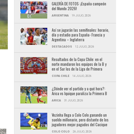
GALERÍA DE FOTOS: ¡España campeón
del Mundo 2026!
ARGENTINA
19 JULIO, 2026
Así se jugarán las semifinales: horario,
día y estadio para España- Francia y
Argentina – Inglaterra
DESTACADOS
12 JULIO, 2026
Resultados de la Copa Chile: en el
norte mandaron los equipos de la B y
en el Sur los de la Liga de Primera
COPA CHILE
14 JULIO, 2026
¿Dónde ver el partido y a qué hora?:
Arica vs Iquique paraliza la Primera B
ARICA
31 JULIO, 2026
Vozinha llega a Colo Colo ganando un
sueldo millonario, pero distante de los
jugadores mejor pagados del Cacique
COLO COLO
26 JULIO, 2026