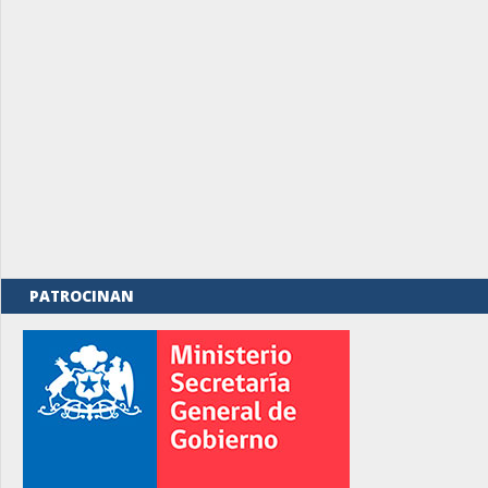
PATROCINAN
rno