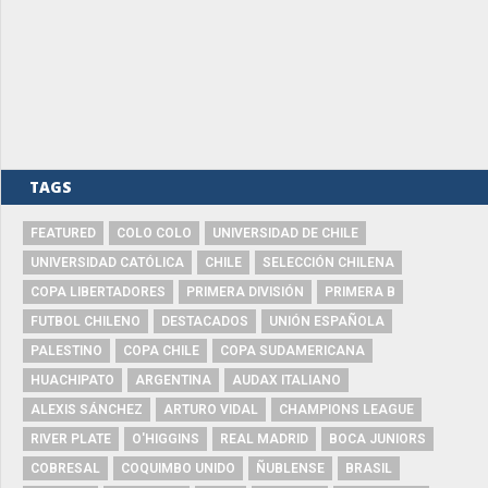
TAGS
FEATURED
COLO COLO
UNIVERSIDAD DE CHILE
UNIVERSIDAD CATÓLICA
CHILE
SELECCIÓN CHILENA
COPA LIBERTADORES
PRIMERA DIVISIÓN
PRIMERA B
FUTBOL CHILENO
DESTACADOS
UNIÓN ESPAÑOLA
PALESTINO
COPA CHILE
COPA SUDAMERICANA
HUACHIPATO
ARGENTINA
AUDAX ITALIANO
ALEXIS SÁNCHEZ
ARTURO VIDAL
CHAMPIONS LEAGUE
RIVER PLATE
O'HIGGINS
REAL MADRID
BOCA JUNIORS
COBRESAL
COQUIMBO UNIDO
ÑUBLENSE
BRASIL