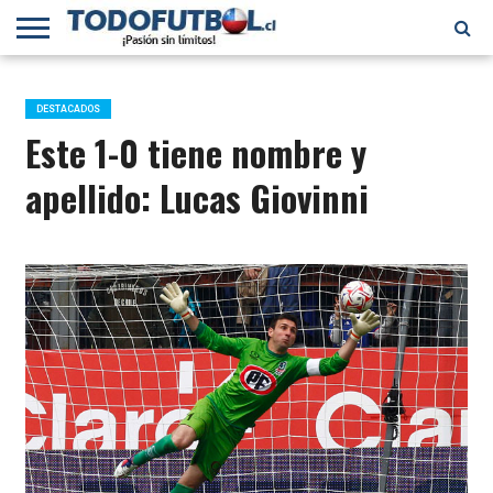
PRIMERA
DIVISIÓN
PRIMERA
SELECCIÓN
CHILENOS
FÚTBOL
B
CHILENA
EN EL
INTERNACIONAL
DESTACADOS
MUNDO
Este 1-0 tiene nombre y
apellido: Lucas Giovinni