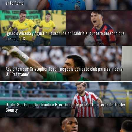
ante Remo
Ignacio Aliseda y Agustín Hausch: de ahí saldría el puntero derecho que
busca la UC
Advierten que Cristopher Toselli negocia con este club para salir de la
U: “Préstamo”
DT del Southampton blinda a Brereton ante presunto interés del Derby
County