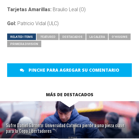
Tarjetas Amarillas:
Braulio Leal (O)
Gol:
Patricio Vidal (ULC)
RELATED ITEMS
´FEATURED
DESTACADOS
LA CALERA
O'HIGGINS
PRIMERA DIVISIÓN
PINCHE PARA AGREGAR SU COMENTARIO
MÁS DE DESTACADOS
Sufre Daniel Garnero: Universidad Católica pierde a una pieza clave
para la Copa Libertadores