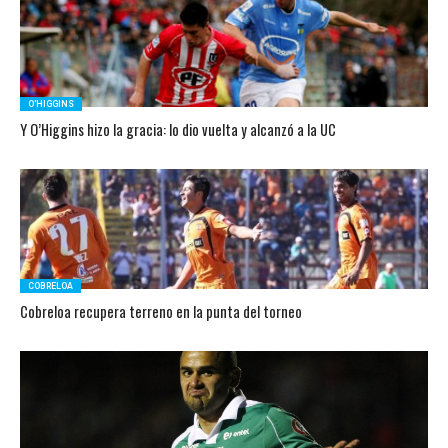
O'HIGGINS
Y O’Higgins hizo la gracia: lo dio vuelta y alcanzó a la UC
COBRELOA
Cobreloa recupera terreno en la punta del torneo