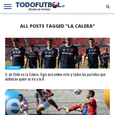
PRIMERA
DIVISIÓN
PRIMERA
SELECCIÓN
CHILENOS
FÚTBOL
ALL POSTS TAGGED "LA CALERA"
B
CHILENA
EN EL
INTERNACIONAL
MUNDO
COBRESAL
U. de Chile vs La Calera: Siga acá online este y todos los partidos que
definirán quién se irá a la B