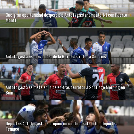
Que gran oportunidad desperdició Antofagasta: empató 1-1 con Puerto
Montt
Antofagasta es nuevo líder de la B tras derrotar a San Luis
Antofagasta se mete en la pelea tras derrotar a Santiago Morning en
Buin
Deportes Antofagasta le propinó un contundente 6-0 a Deportes
Temuco