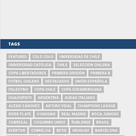
TAGS
FEATURED
COLO COLO
UNIVERSIDAD DE CHILE
UNIVERSIDAD CATÓLICA
CHILE
SELECCIÓN CHILENA
COPA LIBERTADORES
PRIMERA DIVISIÓN
PRIMERA B
FUTBOL CHILENO
DESTACADOS
UNIÓN ESPAÑOLA
PALESTINO
COPA CHILE
COPA SUDAMERICANA
HUACHIPATO
ARGENTINA
AUDAX ITALIANO
ALEXIS SÁNCHEZ
ARTURO VIDAL
CHAMPIONS LEAGUE
RIVER PLATE
O'HIGGINS
REAL MADRID
BOCA JUNIORS
COBRESAL
COQUIMBO UNIDO
ÑUBLENSE
BRASIL
EVERTON
COBRELOA
BETIS
URUGUAY
BARCELONA