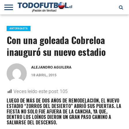
PRIMERA
DIVISIÓN
PRIMERA
SELECCIÓN
CHILENOS
FÚTBOL
B
CHILENA
EN EL
INTERNACIONAL
ANTOFAGASTA
MUNDO
Con una goleada Cobreloa
inauguró su nuevo estadio
ALEJANDRO AGUILERA
18 ABRIL, 2015
Veces leído este post:
105
LUEGO DE MÁS DE DOS AÑOS DE REMODELACIÓN, EL NUEVO
ESTADIO “ZORROS DEL DESIERTO” ABRIÓ SUS PUERTAS. LA
FIESTA NO SOLO FUE AFUERA DE LA CANCHA, YA QUE,
DENTRO LOS LOÍNOS DIERON UN GRAN PASO CAMINO A
SALVARSE DEL DESCENSO.