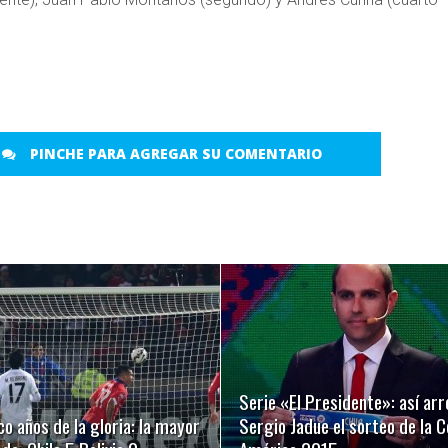
PINCHE PARA AGREGAR SU COMENTARIO
LEER MÁS
LEER MÁS
Serie «El Presidente»: así arr
co años de la gloria: la mayor
Sergio Jadue el sorteo de la 