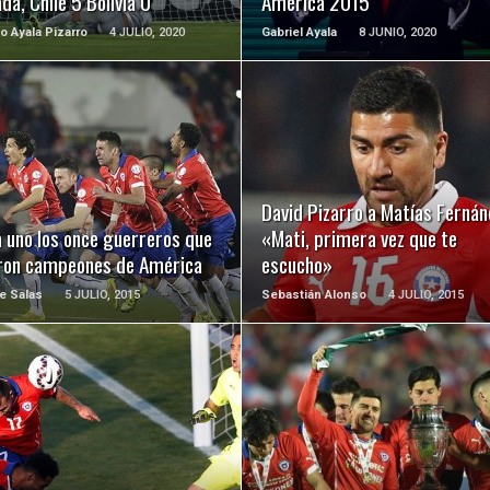
da, Chile 5 Bolivia 0
América 2015
o Ayala Pizarro
4 JULIO, 2020
Gabriel Ayala
8 JUNIO, 2020
LEER MÁS
LEER MÁS
David Pizarro a Matías Fernán
 uno los once guerreros que
«Mati, primera vez que te
eron campeones de América
escucho»
e Salas
5 JULIO, 2015
Sebastián Alonso
4 JULIO, 2015
LEER MÁS
LEER MÁS