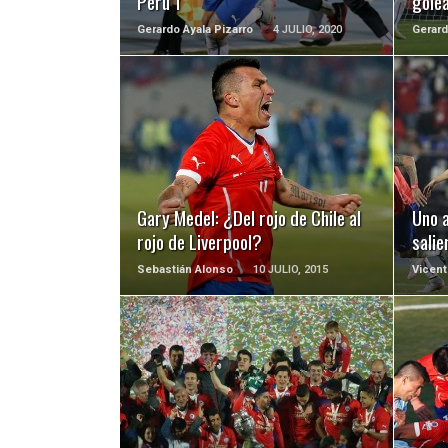
Perú 1
golea
Gerardo Ayala Pizarro
4 JULIO, 2020
Gerard
LEER MÁS
Gary Medel: ¿Del rojo de Chile al
Uno a
rojo de Liverpool?
sali
Sebastián Alonso
10 JULIO, 2015
Vicent
LEER MÁS