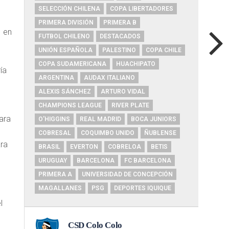
SELECCIÓN CHILENA
COPA LIBERTADORES
PRIMERA DIVISIÓN
PRIMERA B
1 en
FUTBOL CHILENO
DESTACADOS
UNIÓN ESPAÑOLA
PALESTINO
COPA CHILE
COPA SUDAMERICANA
HUACHIPATO
ía
ARGENTINA
AUDAX ITALIANO
ALEXIS SÁNCHEZ
ARTURO VIDAL
CHAMPIONS LEAGUE
RIVER PLATE
para
O'HIGGINS
REAL MADRID
BOCA JUNIORS
COBRESAL
COQUIMBO UNIDO
ÑUBLENSE
ara
BRASIL
EVERTON
COBRELOA
BETIS
URUGUAY
BARCELONA
FC BARCELONA
PRIMERA A
UNIVERSIDAD DE CONCEPCIÓN
MAGALLANES
PSG
DEPORTES IQUIQUE
l