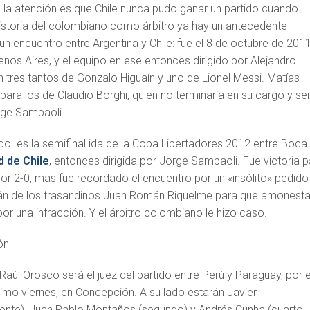
 la atención es que Chile nunca pudo ganar un partido cuando
 historia del colombiano como árbitro ya hay un antecedente
un encuentro entre Argentina y Chile: fue el 8 de octubre de 201
os Aires, y el equipo en ese entonces dirigido por Alejandro
 tres tantos de Gonzalo Higuaín y uno de Lionel Messi. Matías
ra los de Claudio Borghi, quien no terminaría en su cargo y ser
ge Sampaoli.
do es la semifinal ida de la Copa Libertadores 2012 entre Boca
d de Chile
, entonces dirigida por Jorge Sampaoli. Fue victoria 
or 2-0, mas fue recordado el encuentro por un «insólito» pedido
itán de los trasandinos Juan Román Riquelme para que amonest
r una infracción. Y el árbitro colombiano le hizo caso.
ón
Raúl Orosco será el juez del partido entre Perú y Paraguay, por e
ximo viernes, en Concepción. A su lado estarán Javier
istente), Juan Pablo Montaños (segundo) y Andrés Cunha (cuarto