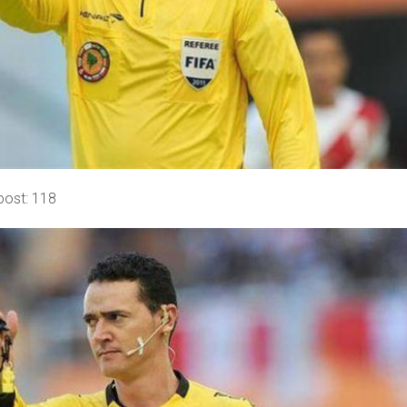
post:
118