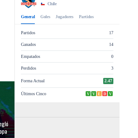
egló
Copa