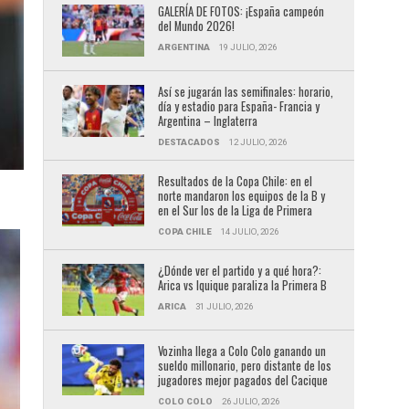
GALERÍA DE FOTOS: ¡España campeón
del Mundo 2026!
ARGENTINA
19 JULIO, 2026
Así se jugarán las semifinales: horario,
día y estadio para España- Francia y
Argentina – Inglaterra
DESTACADOS
12 JULIO, 2026
Resultados de la Copa Chile: en el
norte mandaron los equipos de la B y
en el Sur los de la Liga de Primera
COPA CHILE
14 JULIO, 2026
¿Dónde ver el partido y a qué hora?:
Arica vs Iquique paraliza la Primera B
ARICA
31 JULIO, 2026
Vozinha llega a Colo Colo ganando un
sueldo millonario, pero distante de los
jugadores mejor pagados del Cacique
COLO COLO
26 JULIO, 2026