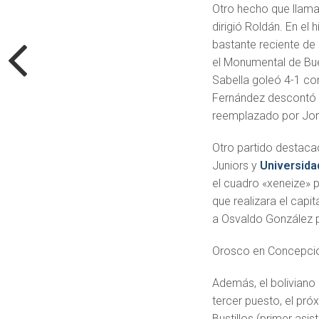
Otro hecho que llama
dirigió Roldán. En el
bastante reciente de 
el Monumental de Buen
Sabella goleó 4-1 con
Fernández descontó pa
reemplazado por Jor
Otro partido destaca
Juniors y
Universida
el cuadro «xeneize» p
que realizara el cap
a Osvaldo González po
Orosco en Concepci
Además, el boliviano 
tercer puesto, el pró
Bustillos (primer as