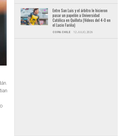
Entre San Luis y el árbitro le hicieron
pasar un papelón a Universidad
Católica en Quillota (Videos del 4-0 en
el Lucio Fariña)
COPA CHILE
12 JULIO, 2026
dán.
tian
io