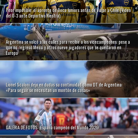
Peor imposible: el apronte de Boca Juniors antes de viajar a Chile (Video
del 0-3 ante Deportivo Riestra)
Argentina se volcó a las calles para recibir a los vicecampeones: pese a
que no regresó Messi y otros nueve jugadores que se quedaron en
Europa
Lionel Scaloni dejo en dudas su continuidad como DT de Argentina:
«Para seguir se necesitan un montón de cosas»
GALERÍA DE FOTOS: ¡España campeón del Mundo 2026!