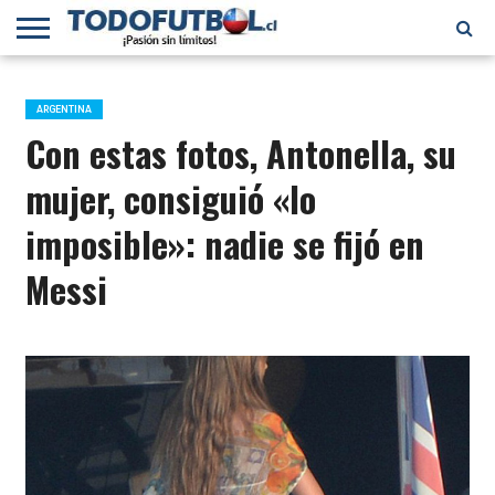
PRIMERA
DIVISIÓN
PRIMERA
SELECCIÓN
CHILENOS
FÚTBOL
B
CHILENA
EN EL
INTERNACIONAL
ARGENTINA
MUNDO
Con estas fotos, Antonella, su
mujer, consiguió «lo
imposible»: nadie se fijó en
Messi