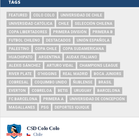
TAGS
FEATURED
COLO COLO
UNIVERSIDAD DE CHILE
UNIVERSIDAD CATÓLICA
CHILE
SELECCIÓN CHILENA
COPA LIBERTADORES
PRIMERA DIVISIÓN
PRIMERA B
FUTBOL CHILENO
DESTACADOS
UNIÓN ESPAÑOLA
PALESTINO
COPA CHILE
COPA SUDAMERICANA
HUACHIPATO
ARGENTINA
AUDAX ITALIANO
ALEXIS SÁNCHEZ
ARTURO VIDAL
CHAMPIONS LEAGUE
RIVER PLATE
O'HIGGINS
REAL MADRID
BOCA JUNIORS
COBRESAL
COQUIMBO UNIDO
ÑUBLENSE
BRASIL
EVERTON
COBRELOA
BETIS
URUGUAY
BARCELONA
FC BARCELONA
PRIMERA A
UNIVERSIDAD DE CONCEPCIÓN
MAGALLANES
PSG
DEPORTES IQUIQUE