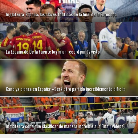
Inglaterra-España: las claves tácticas de la final de la Eurocopa
La España de De la Fuente logra un récord jamás visto
Kane ya piensa en España: «Será otro partido increíblemente difícil»
Inglaterra consigue clasificar de manera increíble a la Final (Videos)