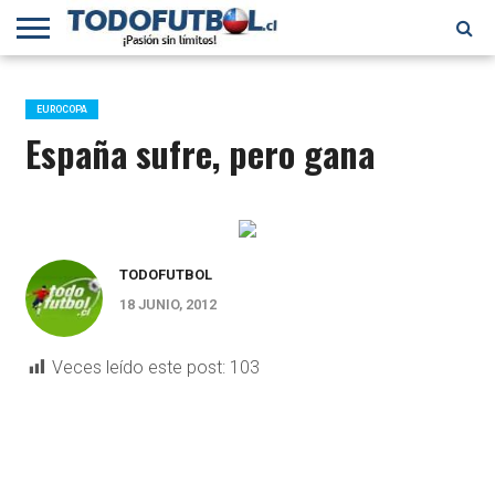
PRIMERA
DIVISIÓN
PRIMERA
SELECCIÓN
CHILENOS
FÚTBOL
B
CHILENA
EN EL
INTERNACIONAL
EUROCOPA
MUNDO
España sufre, pero gana
TODOFUTBOL
18 JUNIO, 2012
Veces leído este post:
103