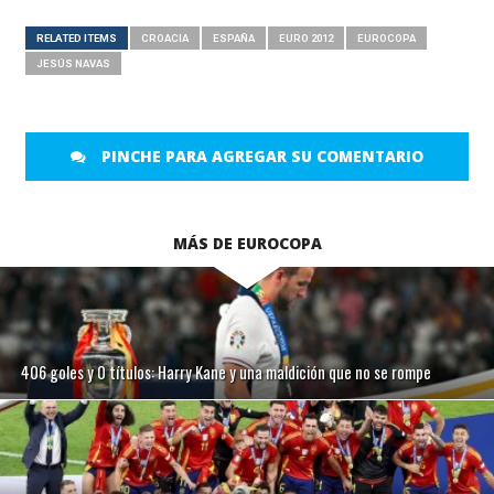
RELATED ITEMS
CROACIA
ESPAÑA
EURO 2012
EUROCOPA
JESÚS NAVAS
PINCHE PARA AGREGAR SU COMENTARIO
MÁS DE EUROCOPA
406 goles y 0 títulos: Harry Kane y una maldición que no se rompe