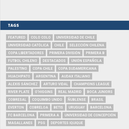
TAGS
FEATURED
COLO COLO
UNIVERSIDAD DE CHILE
UNIVERSIDAD CATÓLICA
CHILE
SELECCIÓN CHILENA
COPA LIBERTADORES
PRIMERA DIVISIÓN
PRIMERA B
FUTBOL CHILENO
DESTACADOS
UNIÓN ESPAÑOLA
PALESTINO
COPA CHILE
COPA SUDAMERICANA
HUACHIPATO
ARGENTINA
AUDAX ITALIANO
ALEXIS SÁNCHEZ
ARTURO VIDAL
CHAMPIONS LEAGUE
RIVER PLATE
O'HIGGINS
REAL MADRID
BOCA JUNIORS
COBRESAL
COQUIMBO UNIDO
ÑUBLENSE
BRASIL
EVERTON
COBRELOA
BETIS
URUGUAY
BARCELONA
FC BARCELONA
PRIMERA A
UNIVERSIDAD DE CONCEPCIÓN
MAGALLANES
PSG
DEPORTES IQUIQUE