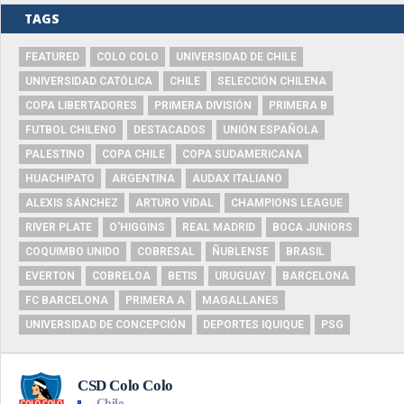
TAGS
FEATURED
COLO COLO
UNIVERSIDAD DE CHILE
UNIVERSIDAD CATÓLICA
CHILE
SELECCIÓN CHILENA
COPA LIBERTADORES
PRIMERA DIVISIÓN
PRIMERA B
FUTBOL CHILENO
DESTACADOS
UNIÓN ESPAÑOLA
PALESTINO
COPA CHILE
COPA SUDAMERICANA
HUACHIPATO
ARGENTINA
AUDAX ITALIANO
ALEXIS SÁNCHEZ
ARTURO VIDAL
CHAMPIONS LEAGUE
RIVER PLATE
O'HIGGINS
REAL MADRID
BOCA JUNIORS
COQUIMBO UNIDO
COBRESAL
ÑUBLENSE
BRASIL
EVERTON
COBRELOA
BETIS
URUGUAY
BARCELONA
FC BARCELONA
PRIMERA A
MAGALLANES
UNIVERSIDAD DE CONCEPCIÓN
DEPORTES IQUIQUE
PSG