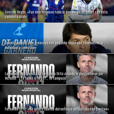
Gonzalo Reyna: «Fue muy hermoso todo lo que viví en mi debut con esta
camiseta azul»
Daniel Garnero: «Me preocupa ese pequeño bajón que tenemos en lo
individual y colectivo»
La decidora respuesta de Fernando Ortiz cuando le preguntaron por
Vozinha: “¿Tú sabes si llega?… Yo tampoco”
Fernando Ortiz: «No quiero salirme del enfoque del partido con Everton»