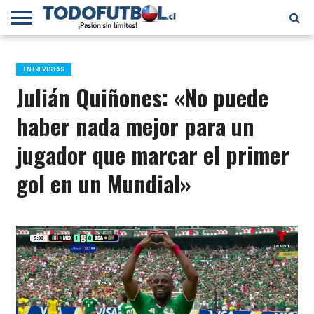
PRIMERA
DIVISIÓN
PRIMERA
SELECCIÓN
CHILENOS
FÚTBOL
B
CHILENA
EN EL
INTERNACIONAL
ENTREVISTAS
MUNDO
Julián Quiñones: «No puede
haber nada mejor para un
jugador que marcar el primer
gol en un Mundial»