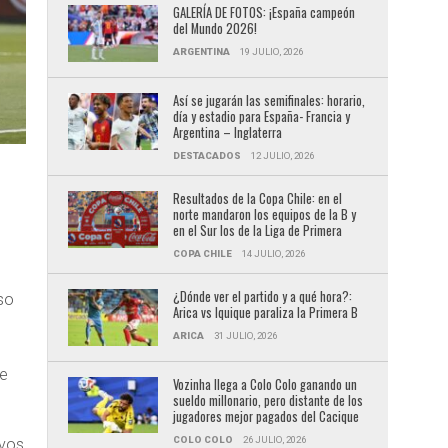
GALERÍA DE FOTOS: ¡España campeón
del Mundo 2026!
ARGENTINA
19 JULIO, 2026
Así se jugarán las semifinales: horario,
día y estadio para España- Francia y
Argentina – Inglaterra
DESTACADOS
12 JULIO, 2026
Resultados de la Copa Chile: en el
norte mandaron los equipos de la B y
en el Sur los de la Liga de Primera
COPA CHILE
14 JULIO, 2026
¿Dónde ver el partido y a qué hora?:
so
Arica vs Iquique paraliza la Primera B
s
ARICA
31 JULIO, 2026
te
Vozinha llega a Colo Colo ganando un
sueldo millonario, pero distante de los
jugadores mejor pagados del Cacique
COLO COLO
26 JULIO, 2026
ivos