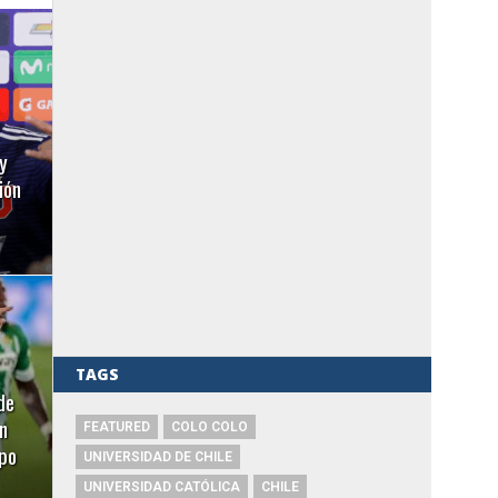
y
ión
TAGS
de
n
FEATURED
COLO COLO
ipo
UNIVERSIDAD DE CHILE
UNIVERSIDAD CATÓLICA
CHILE