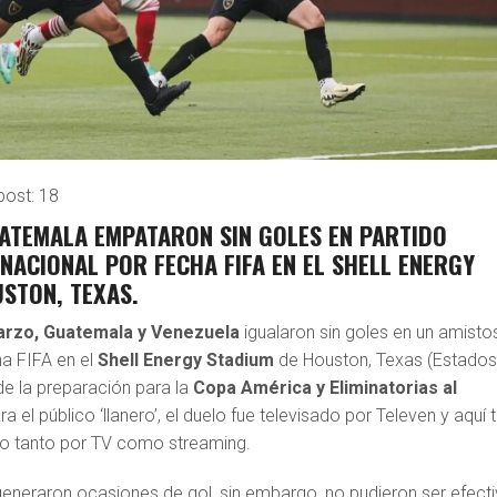
post:
18
ATEMALA EMPATARON SIN GOLES EN PARTIDO
NACIONAL POR FECHA FIFA EN EL SHELL ENERGY
STON, TEXAS.
arzo, Guatemala y Venezuela
igualaron sin goles en un amisto
ha FIFA en el
Shell Energy Stadium
de Houston, Texas (Estado
e la preparación para la
Copa América y Eliminatorias al
ara el público ‘llanero’, el duelo fue televisado por Televen y aquí 
 tanto por TV como streaming.
neraron ocasiones de gol, sin embargo, no pudieron ser efect