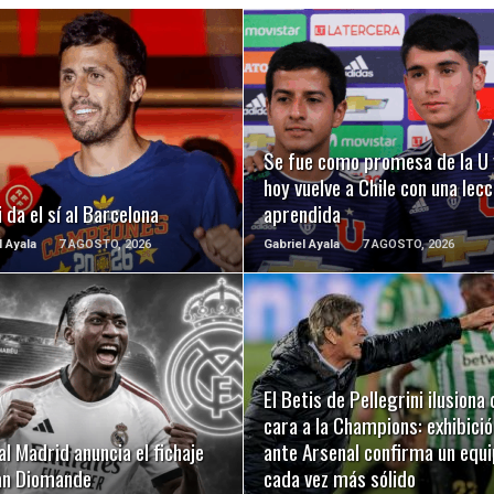
LEER MÁS
LEER MÁS
Se fue como promesa de la U 
hoy vuelve a Chile con una lecc
 da el sí al Barcelona
aprendida
l Ayala
7 AGOSTO, 2026
Gabriel Ayala
7 AGOSTO, 2026
LEER MÁS
LEER MÁS
El Betis de Pellegrini ilusiona 
cara a la Champions: exhibició
al Madrid anuncia el fichaje
ante Arsenal confirma un equ
an Diomande
cada vez más sólido