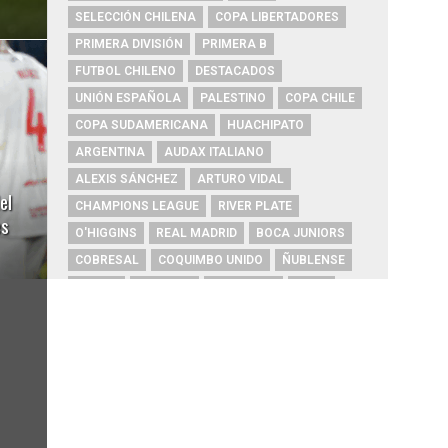
SELECCIÓN CHILENA
COPA LIBERTADORES
PRIMERA DIVISIÓN
PRIMERA B
FUTBOL CHILENO
DESTACADOS
UNIÓN ESPAÑOLA
PALESTINO
COPA CHILE
COPA SUDAMERICANA
HUACHIPATO
ARGENTINA
AUDAX ITALIANO
ALEXIS SÁNCHEZ
ARTURO VIDAL
el
CHAMPIONS LEAGUE
RIVER PLATE
es
O'HIGGINS
REAL MADRID
BOCA JUNIORS
COBRESAL
COQUIMBO UNIDO
ÑUBLENSE
BRASIL
EVERTON
COBRELOA
BETIS
URUGUAY
BARCELONA
FC BARCELONA
PRIMERA A
UNIVERSIDAD DE CONCEPCIÓN
MAGALLANES
PSG
DEPORTES IQUIQUE