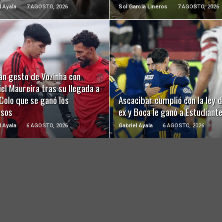
l Ayala
7 AGOSTO, 2026
Sol Garcia Lineros
7 AGOSTO, 2026
LEER MÁS
LEER MÁS
an gesto de Vozinha con
el Maureira tras su llegada a
Colo que se ganó los
Ascacibar cumplió con la ley d
usos
ex y Boca le ganó a Estudiant
l Ayala
6 AGOSTO, 2026
Gabriel Ayala
6 AGOSTO, 2026