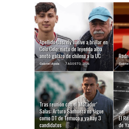
LEER MÁS
Apellido Caszely vuelve a brillar en
Colo Colo: nieto de leyenda alba
anotó golazo de chilena a la UC
Rodri
Gabriel Ayala
7 AGOSTO, 2026
Gabrie
LEER MÁS
Tras reunión con el ’Matador’
Salas: Arturo Sanhueza no sigue
como DT de Temuco y ya hay 3
El Re
candidatos
de Y