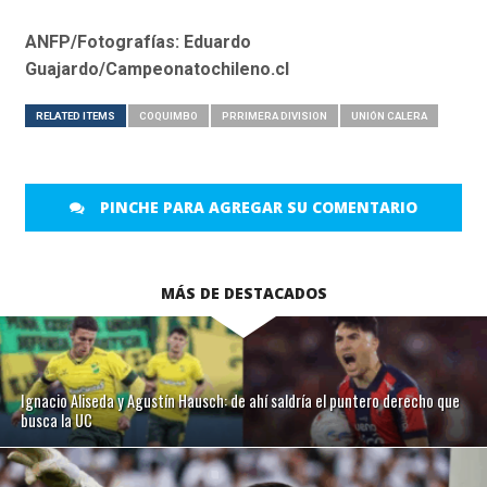
ANFP/Fotografías: Eduardo
Guajardo/Campeonatochileno.cl
RELATED ITEMS
COQUIMBO
PRRIMERA DIVISION
UNIÓN CALERA
PINCHE PARA AGREGAR SU COMENTARIO
MÁS DE DESTACADOS
Ignacio Aliseda y Agustín Hausch: de ahí saldría el puntero derecho que
busca la UC