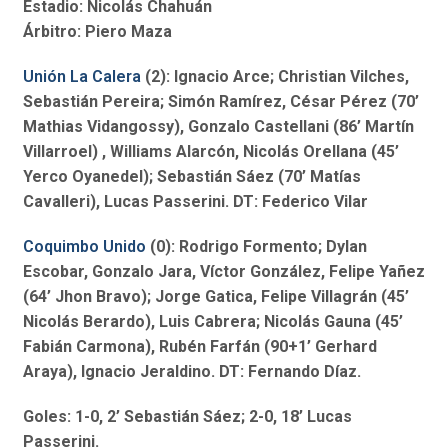
Estadio: Nicolás Chahuán
Árbitro: Piero Maza
Unión La Calera
(2): Ignacio Arce; Christian Vilches,
Sebastián Pereira; Simón Ramírez, César Pérez (70’
Mathias Vidangossy), Gonzalo Castellani (86’ Martín
Villarroel) , Williams Alarcón, Nicolás Orellana (45’
Yerco Oyanedel); Sebastián Sáez (70’ Matías
Cavalleri), Lucas Passerini. DT: Federico Vilar
Coquimbo Unido
(0): Rodrigo Formento; Dylan
Escobar, Gonzalo Jara, Víctor González, Felipe Yañez
(64’ Jhon Bravo); Jorge Gatica, Felipe Villagrán (45’
Nicolás Berardo), Luis Cabrera; Nicolás Gauna (45’
Fabián Carmona), Rubén Farfán (90+1’ Gerhard
Araya), Ignacio Jeraldino. DT: Fernando Díaz.
Goles: 1-0, 2’ Sebastián Sáez; 2-0, 18’ Lucas
Passerini.