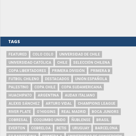
TAGS
FEATURED
COLO COLO
UNIVERSIDAD DE CHILE
UNIVERSIDAD CATÓLICA
CHILE
SELECCIÓN CHILENA
COPA LIBERTADORES
PRIMERA DIVISIÓN
PRIMERA B
FUTBOL CHILENO
DESTACADOS
UNIÓN ESPAÑOLA
PALESTINO
COPA CHILE
COPA SUDAMERICANA
HUACHIPATO
ARGENTINA
AUDAX ITALIANO
ALEXIS SÁNCHEZ
ARTURO VIDAL
CHAMPIONS LEAGUE
RIVER PLATE
O'HIGGINS
REAL MADRID
BOCA JUNIORS
COBRESAL
COQUIMBO UNIDO
ÑUBLENSE
BRASIL
EVERTON
COBRELOA
BETIS
URUGUAY
BARCELONA