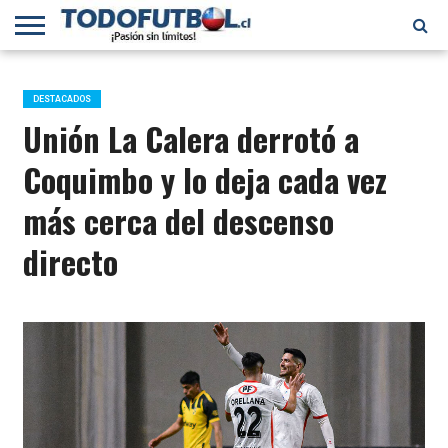
PRIMERA
DIVISIÓN
PRIMERA
SELECCIÓN
CHILENOS
FÚTBOL
B
CHILENA
EN EL
INTERNACIONAL
DESTACADOS
MUNDO
Unión La Calera derrotó a
Coquimbo y lo deja cada vez
más cerca del descenso
directo