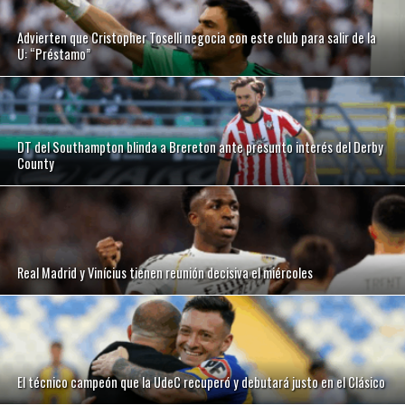
Advierten que Cristopher Toselli negocia con este club para salir de la
U: “Préstamo”
DT del Southampton blinda a Brereton ante presunto interés del Derby
County
Real Madrid y Vinícius tienen reunión decisiva el miércoles
El técnico campeón que la UdeC recuperó y debutará justo en el Clásico