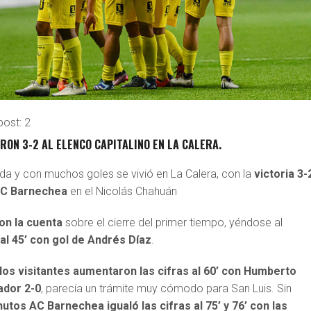
post:
2
RON 3-2 AL ELENCO CAPITALINO EN LA CALERA.
ida y con muchos goles se vivió en La Calera, con la
victoria 3-
 AC Barnechea
en el Nicolás Chahuán
on la cuenta
sobre el cierre del primer tiempo, yéndose al
a
al 45’ con gol de Andrés Díaz
.
los visitantes aumentaron las cifras al 60’ con Humberto
ador 2-0
, parecía un trámite muy cómodo para San Luis. Sin
utos AC Barnechea igualó las cifras al 75’ y 76’ con las