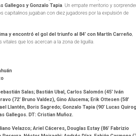
s Gallegos y Gonzalo Tapia
. Un empate meritorio y sorprende
os capitalinos jugaban con diez jugadores por la expulsión de
ima y encontró el gol del triunfo al 84’ con Martín Carreño
,
vitales que los acercan a la zona de liguilla.
ahuán
zo
ebastián Salas; Bastián Ubal, Carlos Salomón (45’ Iván
ravo (72’ Bruno Valdez), Gino Alucema; Erik Ottesen (58’
el Llantén, Boris Sagredo; Gonzalo Tapia (90’ Lucas Quirog
as Gallegos. DT: Cristian Muñoz.
liano Velazco; Ariel Cáceres, Douglas Estay (86’ Fabrizio
o Pereyra, Néstor Moiraghi; Andrés Díaz, Fabián Carmona (