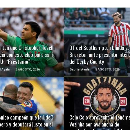
LEER MÁS
LEER MÁS
rten que Cristopher Toselli
DT del Southampton blinda a
ia con este club para salir
Brereton ante presunto inter
a U: “Préstamo”
del Derby County
l Ayala
5 AGOSTO, 2026
Gabriel Ayala
5 AGOSTO, 2026
LEER MÁS
LEER MÁS
écnico campeón que la UdeC
Colo Colo aprovecha el fenóm
eró y debutará justo en el
Vozinha con avalancha de