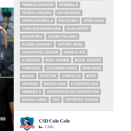
PRIMERA DIVISIÓN
PRIMERA B
FUTBOL CHILENO
DESTACADOS
UNIÓN ESPAÑOLA
PALESTINO
COPA CHILE
COPA SUDAMERICANA
HUACHIPATO
ARGENTINA
AUDAX ITALIANO
ALEXIS SÁNCHEZ
ARTURO VIDAL
CHAMPIONS LEAGUE
RIVER PLATE
és
O'HIGGINS
REAL MADRID
BOCA JUNIORS
COBRESAL
COQUIMBO UNIDO
ÑUBLENSE
BRASIL
EVERTON
COBRELOA
BETIS
URUGUAY
BARCELONA
FC BARCELONA
PRIMERA A
UNIVERSIDAD DE CONCEPCIÓN
MAGALLANES
PSG
DEPORTES IQUIQUE
eno