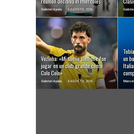
reunión decisiva el miércoles
Clási
Gabriel Ayala
5 AGOSTO, 2026
Gabrie
LEER MÁS
Tobía
Vozinha: «Mi sueño siempre fue
un b
jugar en un club grande como
Itali
Colo Colo»
comp
Gabriel Ayala
4 AGOSTO, 2026
Marcel