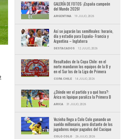
GALERÍA DE FOTOS: ¡España campeón
del Mundo 2026!
ARGENTINA
19 JULIO, 2026
Así se jugarán las semifinales: horario,
día y estadio para España- Francia y
Argentina – Inglaterra
DESTACADOS
12 JULIO, 2026
Resultados de la Copa Chile: en el
norte mandaron los equipos de la B y
en el Sur los de la Liga de Primera
2
COPA CHILE
14 JULIO, 2026
¿Dónde ver el partido y a qué hora?:
Arica vs Iquique paraliza la Primera B
ARICA
31 JULIO, 2026
Vozinha llega a Colo Colo ganando un
sueldo millonario, pero distante de los
jugadores mejor pagados del Cacique
COLO COLO
26 JULIO, 2026