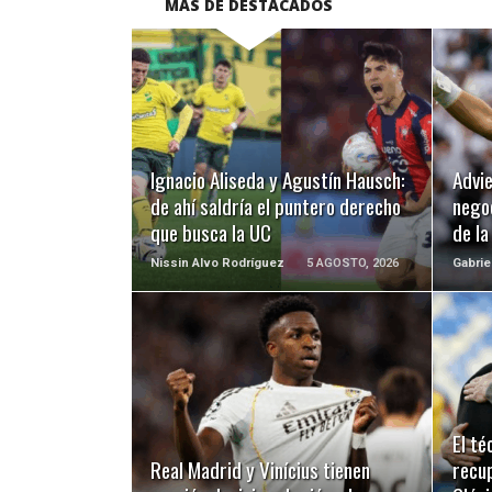
MÁS DE DESTACADOS
LEER MÁS
Ignacio Aliseda y Agustín Hausch:
Advie
de ahí saldría el puntero derecho
negoc
que busca la UC
de l
Nissin Alvo Rodríguez
5 AGOSTO, 2026
Gabrie
LEER MÁS
El t
Real Madrid y Vinícius tienen
recup