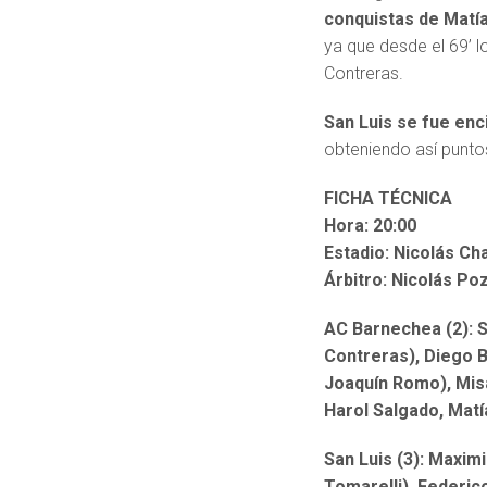
conquistas de Matía
ya que desde el 69’ l
Contreras.
San Luis se fue enc
obteniendo así puntos 
FICHA TÉCNICA
Hora: 20:00
Estadio: Nicolás Ch
Árbitro: Nicolás Po
AC Barnechea (2): S
Contreras), Diego B
Joaquín Romo), Misa
Harol Salgado, Matí
San Luis (3): Maximi
Tomarelli), Federic