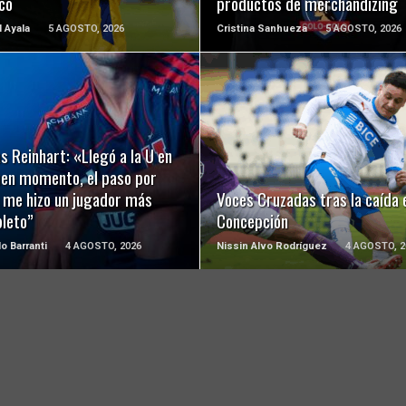
co
productos de merchandizing
l Ayala
5 AGOSTO, 2026
Cristina Sanhueza
5 AGOSTO, 2026
LEER MÁS
LEER MÁS
s Reinhart: «Llegó a la U en
uen momento, el paso por
a me hizo un jugador más
Voces Cruzadas tras la caída 
leto”
Concepción
o Barranti
4 AGOSTO, 2026
Nissin Alvo Rodríguez
4 AGOSTO, 2