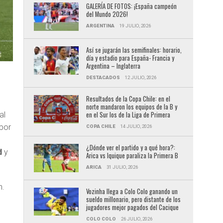
GALERÍA DE FOTOS: ¡España campeón
del Mundo 2026!
ARGENTINA
19 JULIO, 2026
Así se jugarán las semifinales: horario,
día y estadio para España- Francia y
Argentina – Inglaterra
DESTACADOS
12 JULIO, 2026
Resultados de la Copa Chile: en el
norte mandaron los equipos de la B y
al
en el Sur los de la Liga de Primera
 por
COPA CHILE
14 JULIO, 2026
¿Dónde ver el partido y a qué hora?:
d
y
Arica vs Iquique paraliza la Primera B
ARICA
31 JULIO, 2026
n.
Vozinha llega a Colo Colo ganando un
sueldo millonario, pero distante de los
jugadores mejor pagados del Cacique
COLO COLO
26 JULIO, 2026