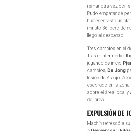
remar otra vez con el
Pudo empatar de pena
hubiesen visto un cl
minuto 36, pero de nu
llegó al descanso.
Tres cambios en el 
Tras el intermedio,
K
jugando de inicio
Pja
cambios,
De Jong
pa
lesión de Araujo. A l
escorado en la zona i
sobre el área local y
del área.
EXPULSIÓN DE J
Machín refrescó a s
a
Deyverson
y
Edga