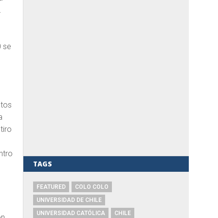
.
0 se
stos
a
tiro
ntro
TAGS
FEATURED
COLO COLO
UNIVERSIDAD DE CHILE
UNIVERSIDAD CATÓLICA
CHILE
n,