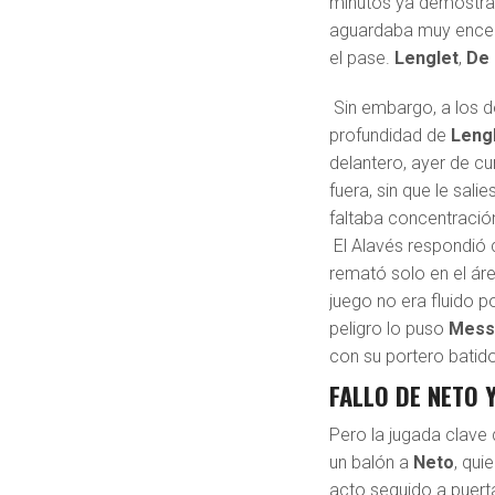
minutos ya demostraro
aguardaba muy encer
el pase.
Lenglet
,
De
Sin embargo, a los 
profundidad de
Leng
delantero, ayer de c
fuera, sin que le salie
faltaba concentració
El Alavés respondió
remató solo en el ár
juego no era fluido po
peligro lo puso
Mess
con su portero batido
FALLO DE NETO 
Pero la jugada clave 
un balón a
Neto
, qui
acto seguido a puerta