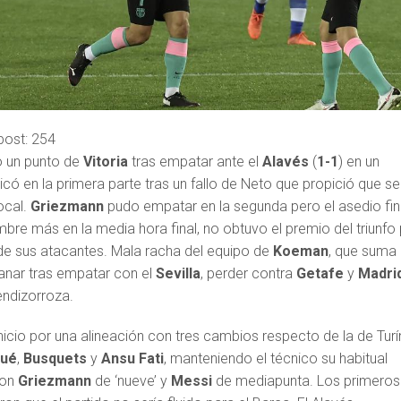
post:
254
o un punto de
Vitoria
tras empatar ante el
Alavés
(
1-1
) en un
có en la primera parte tras un fallo de Neto que propició que se
ocal.
Griezmann
pudo empatar en la segunda pero el asedio fin
bre más en la media hora final, no obtuvo el premio del triunfo
n de sus atacantes. Mala racha del equipo de
Koeman
, que suma
ganar tras empatar con el
Sevilla
, perder contra
Getafe
y
Madri
endizorroza.
nicio por una alineación con tres cambios respecto de la de Turí
qué
,
Busquets
y
Ansu
Fati
, manteniendo el técnico su habitual
con
Griezmann
de ‘nueve’ y
Messi
de mediapunta. Los primeros