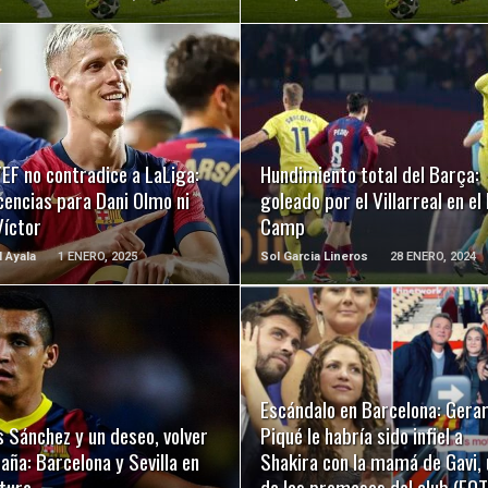
LEER MÁS
LEER MÁS
EF no contradice a LaLiga:
Hundimiento total del Barça:
icencias para Dani Olmo ni
goleado por el Villarreal en el
Víctor
Camp
l Ayala
1 ENERO, 2025
Sol Garcia Lineros
28 ENERO, 2024
LEER MÁS
LEER MÁS
Escándalo en Barcelona: Gera
s Sánchez y un deseo, volver
Piqué le habría sido infiel a
aña: Barcelona y Sevilla en
Shakira con la mamá de Gavi,
uturo
de las promesas del club (FO