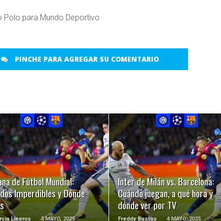
o Polo para Mundo Deportivo
PINCHE PARA AGREGAR SU COMENTARIO
LEER MÁS
LEER MÁS
na de Fútbol Mundial:
Inter de Milán vs. Barcelona:
idos Imperdibles y Dónde
Cuándo juegan, a qué hora y
os
dónde ver por TV
rcia Lineros
5 MAYO, 2025
Freddy Bustos
4 MAYO, 2025