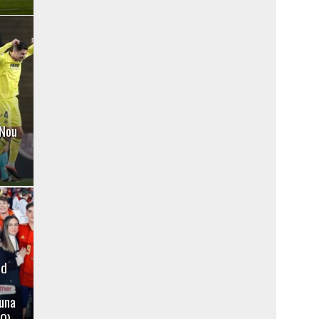
 Nou
rd
 una
TO)