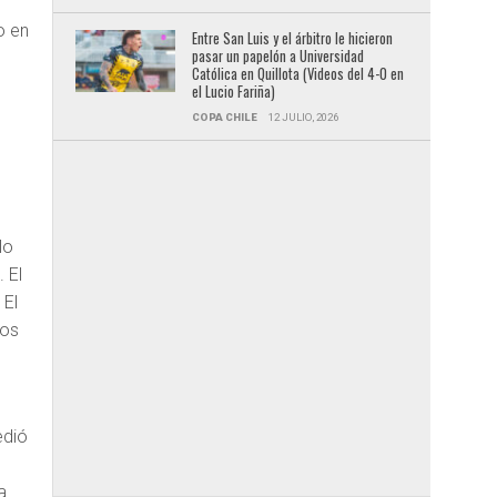
o en
Entre San Luis y el árbitro le hicieron
pasar un papelón a Universidad
Católica en Quillota (Videos del 4-0 en
el Lucio Fariña)
COPA CHILE
12 JULIO, 2026
o
lo
 El
. El
los
edió
a