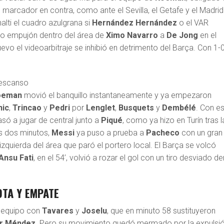
 marcador en contra, como ante el Sevilla, el Getafe y el Madrid
lti el cuadro azulgrana si
Hernández
Hernández
o el VAR
aro empujón dentro del área de
Ximo
Navarro
a
De Jong
en el
evo el videoarbitraje se inhibió en detrimento del Barça. Con 1-
descanso
oeman
movió el banquillo instantaneamente y ya empezaron
nic
,
Trincao
y
Pedri
por
Lenglet
,
Busquets
y
Dembélé
. Con e
só a jugar de central junto a
Piqué
, como ya hizo en Turín tras l
os dos minutos,
Messi
ya puso a prueba a
Pacheco
con un gran 
zquierda del área que paró el portero local. El Barça se volcó
Ansu
Fati
, en el 54’, volvió a rozar el gol con un tiro desviado de
OTA Y EMPATE
u equipo con
Tavares
y
Joselu
, que en minuto 58 sustituyeron
r Méndez
. Pero su movimiento quedó mermado por la expulsió