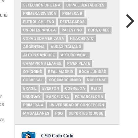
SELECCIÓN CHILENA
COPA LIBERTADORES
PRIMERA DIVISIÓN
PRIMERA B
 una
FUTBOL CHILENO
DESTACADOS
UNIÓN ESPAÑOLA
PALESTINO
COPA CHILE
n
COPA SUDAMERICANA
HUACHIPATO
ARGENTINA
AUDAX ITALIANO
ALEXIS SÁNCHEZ
ARTURO VIDAL
CHAMPIONS LEAGUE
RIVER PLATE
O'HIGGINS
REAL MADRID
BOCA JUNIORS
COBRESAL
COQUIMBO UNIDO
ÑUBLENSE
BRASIL
EVERTON
COBRELOA
BETIS
ue
URUGUAY
BARCELONA
FC BARCELONA
os
PRIMERA A
UNIVERSIDAD DE CONCEPCIÓN
l
MAGALLANES
PSG
DEPORTES IQUIQUE
ar.