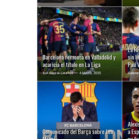
LEER MÁS
La RF
Barcelona remonta en Valladolid y
sin l
acaricia el título en La Liga
Pau 
Sol Garcia Lineros
4 MAYO, 2025
Gabrie
LEER MÁS
Alexi
Comunicado del Barça sobre Leo
a Esp
Messi
su f