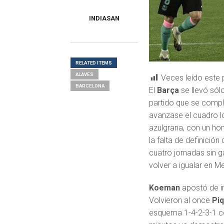
INDIASAN
RELATED ITEMS
ALAVES
Veces leído este 
BARCELONA
El
Barça
se llevó sól
partido que se compli
avanzase el cuadro l
azulgrana, con un hom
la falta de definició
cuatro jornadas sin 
volver a igualar en M
Koeman
apostó de i
Volvieron al once
Pi
esquema 1-4-2-3-1 