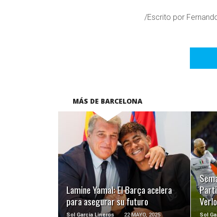
/Escrito por Fernand
MÁS DE BARCELONA
LEER MÁS
Sema
Lamine Yamal: El Barça acelera
Part
para asegurar su futuro
Verl
Sol Garcia Lineros
22 MAYO, 2025
Sol Ga