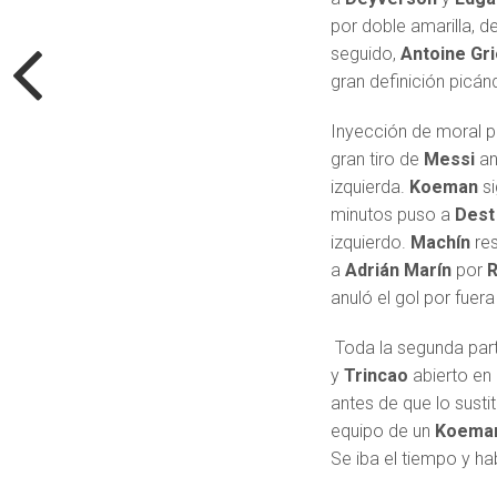
por doble amarilla, 
seguido,
Antoine
Gr
gran definición picá
Inyección de moral pa
gran tiro de
Messi
an
izquierda.
Koeman
s
minutos puso a
Des
izquierdo.
Machín
re
a
Adrián
Marín
por
R
anuló el gol por fuer
Toda la segunda part
y
Trincao
abierto en
antes de que lo sust
equipo de un
Koema
Se iba el tiempo y h