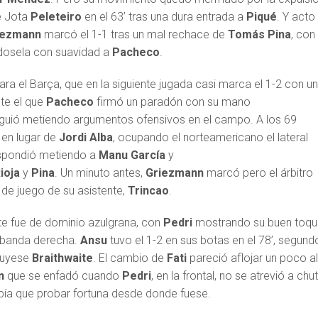
de Jota
Peleteiro
en el 63’ tras una dura entrada a
Piqué
. Y acto
iezmann
marcó el 1-1 tras un mal rechace de
Tomás Pina
, con
ndosela con suavidad a
Pacheco
.
ra el Barça, que en la siguiente jugada casi marca el 1-2 con u
te el que
Pacheco
firmó un paradón con su mano
iguió metiendo argumentos ofensivos en el campo. A los 69
t
en lugar de
Jordi Alba
, ocupando el norteamericano el lateral
spondió metiendo a
Manu
García
y
ioja
y
Pina
. Un minuto antes,
Griezmann
marcó pero el árbitro
a de juego de su asistente,
Trincao
.
e fue de dominio azulgrana, con
Pedri
mostrando su buen toq
 banda derecha.
Ansu
tuvo el 1-2 en sus botas en el 78’, segund
ituyese
Braithwaite
. El cambio de
Fati
pareció aflojar un poco a
n
que se enfadó cuando
Pedri
, en la frontal, no se atrevió a chut
abía que probar fortuna desde donde fuese.