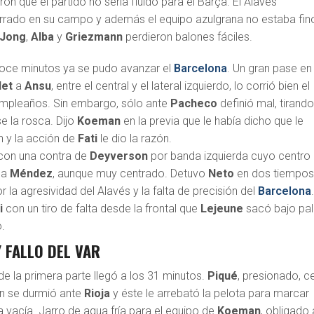
n que el partido no sería fluido para el Barça. El Alavés
rado en su campo y además el equipo azulgrana no estaba fin
 Jong
,
Alba
y
Griezmann
perdieron balones fáciles.
doce minutos ya se pudo avanzar el
Barcelona
. Un gran pase en
let
a
Ansu
, entre el central y el lateral izquierdo, lo corrió bien el
umpleaños. Sin embargo, sólo ante
Pacheco
definió mal, tirand
se la rosca. Dijo
Koeman
en la previa que le había dicho que le
n y la acción de
Fati
le dio la razón.
 con una contra de
Deyverson
por banda izquierda cuyo centro 
ea
Méndez
, aunque muy centrado. Detuvo
Neto
en dos tiempos.
r la agresividad del Alavés y la falta de precisión del
Barcelona
i
con un tiro de falta desde la frontal que
Lejeune
sacó bajo pa
.
Y FALLO DEL VAR
de la primera parte llegó a los 31 minutos.
Piqué
, presionado, c
en se durmió ante
Rioja
y éste le arrebató la pelota para marcar
 vacía. Jarro de agua fría para el equipo de
Koeman
, obligado 