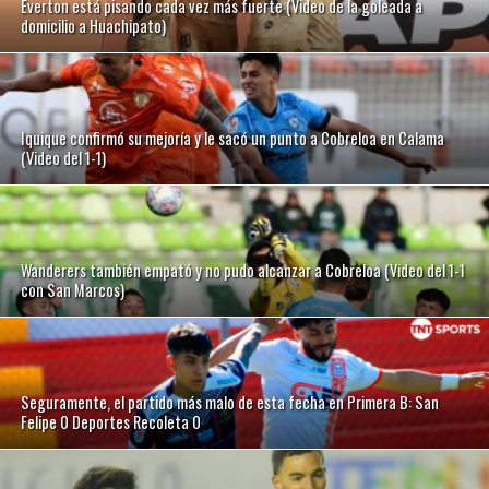
Everton está pisando cada vez más fuerte (Video de la goleada a
domicilio a Huachipato)
Iquique confirmó su mejoría y le sacó un punto a Cobreloa en Calama
(Video del 1-1)
Wanderers también empató y no pudo alcanzar a Cobreloa (Video del 1-1
con San Marcos)
Seguramente, el partido más malo de esta fecha en Primera B: San
Felipe 0 Deportes Recoleta 0