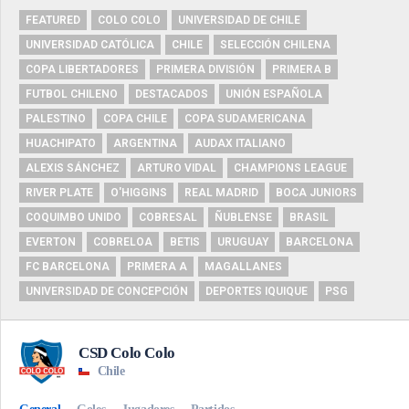
FEATURED
COLO COLO
UNIVERSIDAD DE CHILE
UNIVERSIDAD CATÓLICA
CHILE
SELECCIÓN CHILENA
COPA LIBERTADORES
PRIMERA DIVISIÓN
PRIMERA B
FUTBOL CHILENO
DESTACADOS
UNIÓN ESPAÑOLA
PALESTINO
COPA CHILE
COPA SUDAMERICANA
HUACHIPATO
ARGENTINA
AUDAX ITALIANO
ALEXIS SÁNCHEZ
ARTURO VIDAL
CHAMPIONS LEAGUE
RIVER PLATE
O'HIGGINS
REAL MADRID
BOCA JUNIORS
COQUIMBO UNIDO
COBRESAL
ÑUBLENSE
BRASIL
EVERTON
COBRELOA
BETIS
URUGUAY
BARCELONA
FC BARCELONA
PRIMERA A
MAGALLANES
UNIVERSIDAD DE CONCEPCIÓN
DEPORTES IQUIQUE
PSG