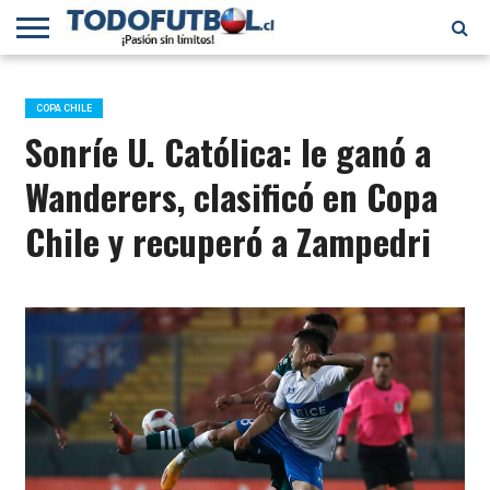
PRIMERA
DIVISIÓN
PRIMERA
SELECCIÓN
CHILENOS
FÚTBOL
B
CHILENA
EN EL
INTERNACIONAL
COPA CHILE
MUNDO
Sonríe U. Católica: le ganó a
Wanderers, clasificó en Copa
Chile y recuperó a Zampedri