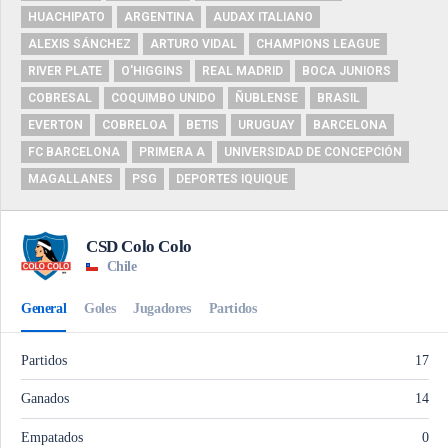
HUACHIPATO
ARGENTINA
AUDAX ITALIANO
ALEXIS SÁNCHEZ
ARTURO VIDAL
CHAMPIONS LEAGUE
RIVER PLATE
O'HIGGINS
REAL MADRID
BOCA JUNIORS
COBRESAL
COQUIMBO UNIDO
ÑUBLENSE
BRASIL
EVERTON
COBRELOA
BETIS
URUGUAY
BARCELONA
FC BARCELONA
PRIMERA A
UNIVERSIDAD DE CONCEPCIÓN
MAGALLANES
PSG
DEPORTES IQUIQUE