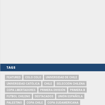
TAGS
FEATURED
COLO COLO
UNIVERSIDAD DE CHILE
UNIVERSIDAD CATÓLICA
CHILE
SELECCIÓN CHILENA
COPA LIBERTADORES
PRIMERA DIVISIÓN
PRIMERA B
FUTBOL CHILENO
DESTACADOS
UNIÓN ESPAÑOLA
PALESTINO
COPA CHILE
COPA SUDAMERICANA