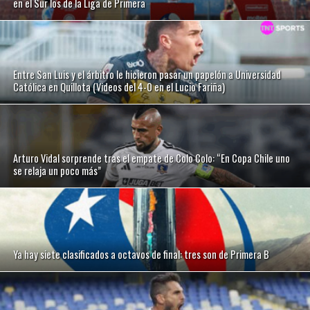
en el Sur los de la Liga de Primera
Entre San Luis y el árbitro le hicieron pasar un papelón a Universidad
Católica en Quillota (Videos del 4-0 en el Lucio Fariña)
Arturo Vidal sorprende tras el empate de Colo Colo: “En Copa Chile uno
se relaja un poco más”
Ya hay siete clasificados a octavos de final: tres son de Primera B