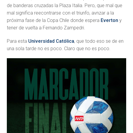
de banderas cruzadas la Plaza Italia. Pero, que mal que
mal significa reecontrarse con el triunfo, avnzar a la
próxima fase de la Copa Chile donde espera
Everton
y
tener de vuelta a Fernando Zampedri.
Para esta
Universidad Católica
, que todo eso se de en
una sola tarde no es poco. Claro que no es poco.