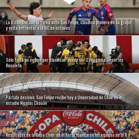
La U cumplió con la tarea ante San Felipe, clasifica primero en su grupo
y evita enfrentar a la UC en octavos
Sólo falta un equipo por clasificar: puede ser O´Higgins o Deportes
Recoleta
Partido decisivo: San Felipe recibe hoy a Universidad de Chile en el
estadio Nicolás Chauán
Resultados de la Copa Chile: en el norte mandaron los equipos de la B y