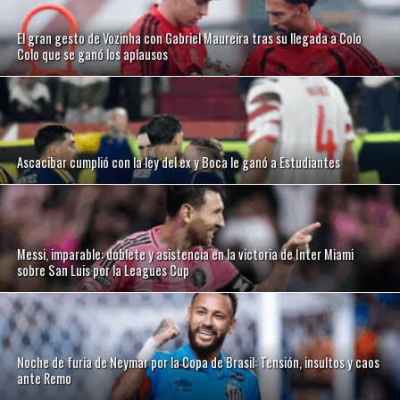
El gran gesto de Vozinha con Gabriel Maureira tras su llegada a Colo
Colo que se ganó los aplausos
Ascacibar cumplió con la ley del ex y Boca le ganó a Estudiantes
Messi, imparable: doblete y asistencia en la victoria de Inter Miami
sobre San Luis por la Leagues Cup
Noche de furia de Neymar por la Copa de Brasil: Tensión, insultos y caos
ante Remo