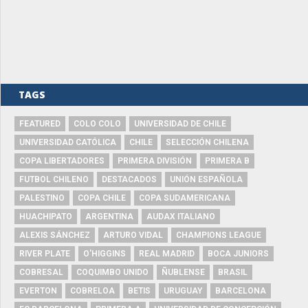
TAGS
FEATURED
COLO COLO
UNIVERSIDAD DE CHILE
UNIVERSIDAD CATÓLICA
CHILE
SELECCIÓN CHILENA
COPA LIBERTADORES
PRIMERA DIVISIÓN
PRIMERA B
FUTBOL CHILENO
DESTACADOS
UNIÓN ESPAÑOLA
PALESTINO
COPA CHILE
COPA SUDAMERICANA
HUACHIPATO
ARGENTINA
AUDAX ITALIANO
ALEXIS SÁNCHEZ
ARTURO VIDAL
CHAMPIONS LEAGUE
RIVER PLATE
O'HIGGINS
REAL MADRID
BOCA JUNIORS
COBRESAL
COQUIMBO UNIDO
ÑUBLENSE
BRASIL
EVERTON
COBRELOA
BETIS
URUGUAY
BARCELONA