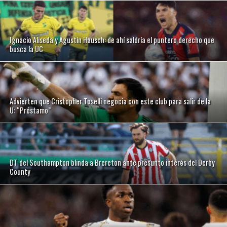
Ignacio Aliseda y Agustín Hausch: de ahí saldría el puntero derecho que
busca la UC
Advierten que Cristopher Toselli negocia con este club para salir de la
U: “Préstamo”
DT del Southampton blinda a Brereton ante presunto interés del Derby
County