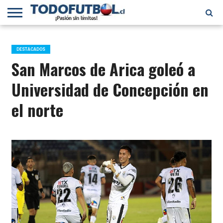
PRIMERA
DIVISIÓN
PRIMERA
SELECCIÓN
CHILENOS
FÚTBOL
B
CHILENA
EN EL
INTERNACIONAL
DESTACADOS
MUNDO
San Marcos de Arica goleó a
Universidad de Concepción en
el norte