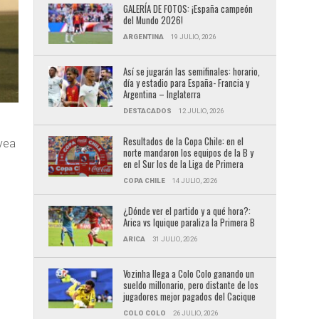
GALERÍA DE FOTOS: ¡España campeón
del Mundo 2026!
ARGENTINA
19 JULIO, 2026
Así se jugarán las semifinales: horario,
día y estadio para España- Francia y
Argentina – Inglaterra
DESTACADOS
12 JULIO, 2026
Resultados de la Copa Chile: en el
vea
norte mandaron los equipos de la B y
en el Sur los de la Liga de Primera
COPA CHILE
14 JULIO, 2026
¿Dónde ver el partido y a qué hora?:
Arica vs Iquique paraliza la Primera B
ARICA
31 JULIO, 2026
Vozinha llega a Colo Colo ganando un
sueldo millonario, pero distante de los
jugadores mejor pagados del Cacique
COLO COLO
26 JULIO, 2026