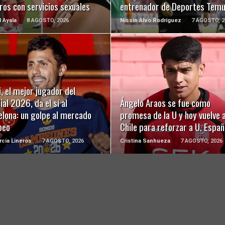
ros con servicios sexuales
entrenador de Deportes Tem
l Ayala
8 AGOSTO, 2026
Nissin Alvo Rodríguez
7 AGOSTO, 2
LEER MÁS
LEER MÁS
, el mejor jugador del
al 2026, da el sí al
Ángelo Araos se fue como
elona: un golpe al mercado
promesa de la U y hoy vuelve 
peo
Chile para reforzar a U. Españ
rcia Lineros
7 AGOSTO, 2026
Cristina Sanhueza
7 AGOSTO, 2026