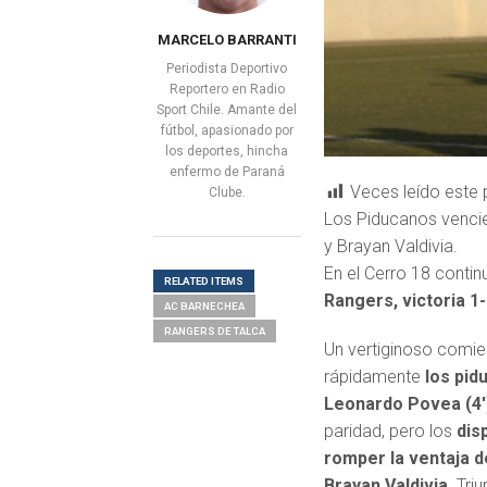
MARCELO BARRANTI
Periodista Deportivo
Reportero en Radio
Sport Chile. Amante del
fútbol, apasionado por
los deportes, hincha
enfermo de Paraná
Veces leído este 
Clube.
Los Piducanos venci
y Brayan Valdivia.
En el Cerro 18 contin
RELATED ITEMS
Rangers, victoria 1
AC BARNECHEA
RANGERS DE TALCA
Un vertiginoso comie
rápidamente
los pid
Leonardo Povea (4′
paridad, pero los
dis
romper la ventaja de
Brayan Valdivia
. Tri