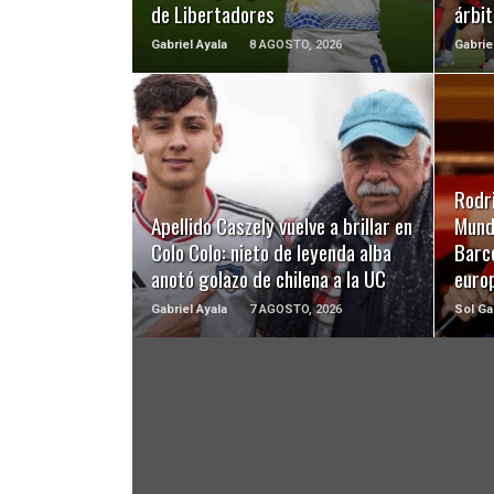
de Libertadores
árbit
Gabriel Ayala
8 AGOSTO, 2026
Gabrie
LEER MÁS
Rodri
Apellido Caszely vuelve a brillar en
Mundi
Colo Colo: nieto de leyenda alba
Barc
anotó golazo de chilena a la UC
euro
Gabriel Ayala
7 AGOSTO, 2026
Sol Ga