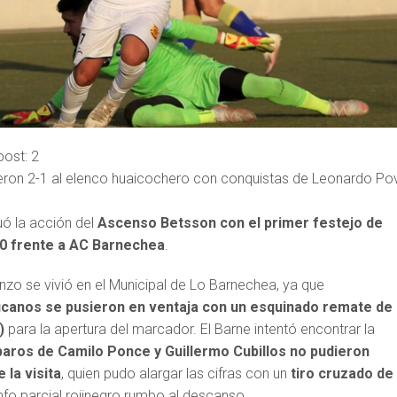
post:
2
eron 2-1 al elenco huaicochero con conquistas de Leonardo Po
uó la acción del
Ascenso Betsson con el primer festejo de
-0 frente a AC Barnechea
.
nzo se vivió en el Municipal de Lo Barnechea, ya que
ucanos se pusieron en ventaja con un esquinado remate de
)
para la apertura del marcador. El Barne intentó encontrar la
paros de Camilo Ponce y Guillermo Cubillos no pudieron
 la visita
, quien pudo alargar las cifras con un
tiro cruzado de
unfo parcial rojinegro rumbo al descanso.