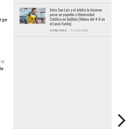
Entre San Luis y el árbitro le hicieron
pasar un papelón a Universidad
Católica en Quillota (Videos del 4-0 en
rge
el Lucio Fariña)
l
COPA CHILE
12 JULIO, 2026
,
 la
de