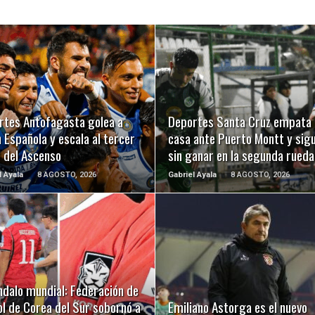
LEER MÁS
LEER MÁS
rtes Antofagasta golea a
Deportes Santa Cruz empata 
 Española y escala al tercer
casa ante Puerto Montt y sig
r del Ascenso
sin ganar en la segunda rueda
l Ayala
8 AGOSTO, 2026
Gabriel Ayala
8 AGOSTO, 2026
LEER MÁS
LEER MÁS
ndalo mundial: Federación de
l de Corea del Sur sobornó a
Emiliano Astorga es el nuevo