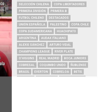
uco
SELECCIÓN CHILENA
COPA LIBERTADORES
026
PRIMERA DIVISIÓN
PRIMERA B
FUTBOL CHILENO
DESTACADOS
UNIÓN ESPAÑOLA
PALESTINO
COPA CHILE
COPA SUDAMERICANA
HUACHIPATO
ARGENTINA
AUDAX ITALIANO
ALEXIS SÁNCHEZ
ARTURO VIDAL
CHAMPIONS LEAGUE
RIVER PLATE
a
O'HIGGINS
REAL MADRID
BOCA JUNIORS
ola
COBRESAL
COQUIMBO UNIDO
ÑUBLENSE
BRASIL
EVERTON
COBRELOA
BETIS
URUGUAY
BARCELONA
FC BARCELONA
PRIMERA A
UNIVERSIDAD DE CONCEPCIÓN
MAGALLANES
PSG
DEPORTES IQUIQUE