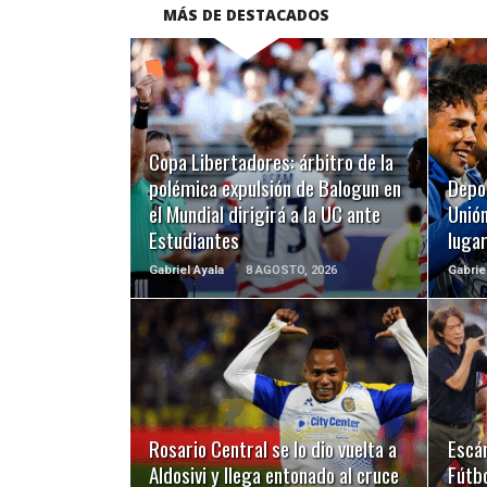
MÁS DE DESTACADOS
LEER MÁS
Copa Libertadores: árbitro de la
polémica expulsión de Balogun en
Depo
el Mundial dirigirá a la UC ante
Unión
Estudiantes
luga
Gabriel Ayala
8 AGOSTO, 2026
Gabrie
LEER MÁS
Rosario Central se lo dio vuelta a
Escá
Aldosivi y llega entonado al cruce
Fútbo