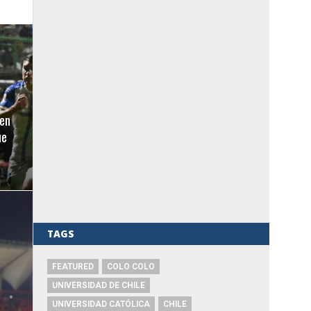
en
ue
TAGS
FEATURED
COLO COLO
UNIVERSIDAD DE CHILE
UNIVERSIDAD CATÓLICA
CHILE