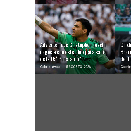
LEER MÁS
Advierten que Cristopher Toselli
DT d
negocia con este club para salir
Brer
de la U: “Préstamo”
del 
Gabriel Ayala
5 AGOSTO, 2026
Gabrie