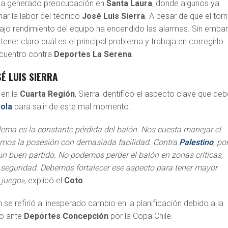
 ha generado preocupación en
Santa Laura
, donde algunos ya
ar la labor del técnico
José Luis Sierra
. A pesar de que el tor
bajo rendimiento del equipo ha encendido las alarmas. Sin emba
tener claro cuál es el principal problema y trabaja en corregirlo
ncuentro contra
Deportes La Serena
.
SÉ LUIS SIERRA
 en la
Cuarta Región
, Sierra identificó el aspecto clave que de
ola
para salir de este mal momento.
ema es la constante pérdida del balón. Nos cuesta manejar el
mos la posesión con demasiada facilidad. Contra
Palestino
, po
un buen partido. No podemos perder el balón en zonas críticas,
 seguridad. Debemos fortalecer ese aspecto para tener mayor
 juego»
, explicó el
Coto
.
 se refirió al inesperado cambio en la planificación debido a la
do ante
Deportes Concepción
por la Copa Chile.