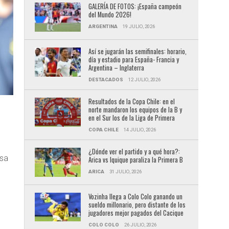
GALERÍA DE FOTOS: ¡España campeón
del Mundo 2026!
ARGENTINA
19 JULIO, 2026
Así se jugarán las semifinales: horario,
día y estadio para España- Francia y
Argentina – Inglaterra
DESTACADOS
12 JULIO, 2026
Resultados de la Copa Chile: en el
norte mandaron los equipos de la B y
en el Sur los de la Liga de Primera
COPA CHILE
14 JULIO, 2026
¿Dónde ver el partido y a qué hora?:
esa
Arica vs Iquique paraliza la Primera B
ARICA
31 JULIO, 2026
Vozinha llega a Colo Colo ganando un
sueldo millonario, pero distante de los
jugadores mejor pagados del Cacique
COLO COLO
26 JULIO, 2026