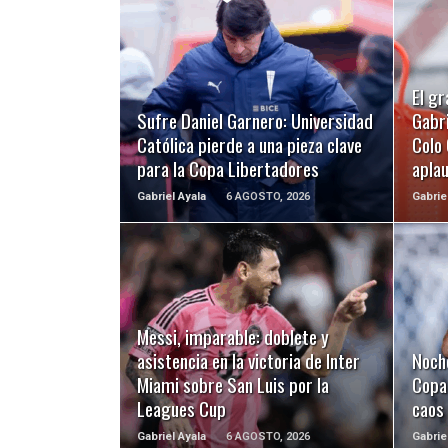
LEER MÁS
El gr
Sufre Daniel Garnero: Universidad
Gabri
Católica pierde a una pieza clave
Colo 
para la Copa Libertadores
apla
Gabriel Ayala
6 AGOSTO, 2026
Gabrie
LEER MÁS
Messi, imparable: doblete y
asistencia en la victoria de Inter
Noch
Miami sobre San Luis por la
Copa 
Leagues Cup
caos
Gabriel Ayala
6 AGOSTO, 2026
Gabrie