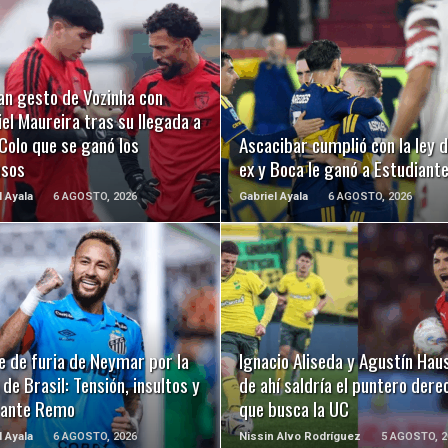
LEER MÁS
LEER MÁS
an gesto de Vozinha con
el Maureira tras su llegada a
Colo que se ganó los
Ascacibar cumplió con la ley d
usos
ex y Boca le ganó a Estudiant
l Ayala
6 AGOSTO, 2026
Gabriel Ayala
6 AGOSTO, 2026
LEER MÁS
LEER MÁS
e de furia de Neymar por la
Ignacio Aliseda y Agustín Hau
de Brasil: Tensión, insultos y
de ahí saldría el puntero dere
 ante Remo
que busca la UC
l Ayala
6 AGOSTO, 2026
Nissin Alvo Rodríguez
5 AGOSTO, 2