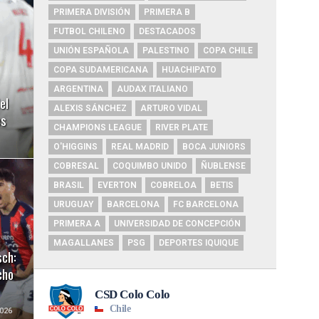
PRIMERA DIVISIÓN
PRIMERA B
FUTBOL CHILENO
DESTACADOS
UNIÓN ESPAÑOLA
PALESTINO
COPA CHILE
COPA SUDAMERICANA
HUACHIPATO
ARGENTINA
AUDAX ITALIANO
el
ALEXIS SÁNCHEZ
ARTURO VIDAL
es
CHAMPIONS LEAGUE
RIVER PLATE
O'HIGGINS
REAL MADRID
BOCA JUNIORS
COBRESAL
COQUIMBO UNIDO
ÑUBLENSE
BRASIL
EVERTON
COBRELOA
BETIS
URUGUAY
BARCELONA
FC BARCELONA
PRIMERA A
UNIVERSIDAD DE CONCEPCIÓN
MAGALLANES
PSG
DEPORTES IQUIQUE
sch:
cho
026