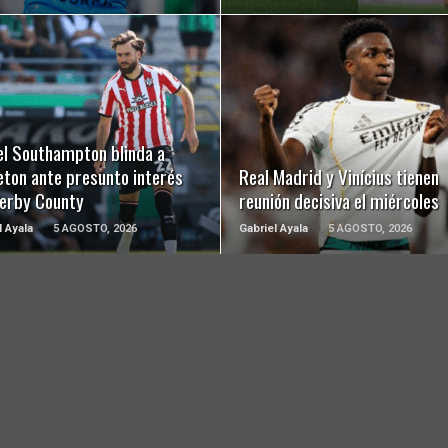
LEER MÁS
LEER MÁS
el Southampton blinda a
eton ante presunto interés
Real Madrid y Vinícius tienen
Derby County
reunión decisiva el miércoles
l Ayala
5 AGOSTO, 2026
Gabriel Ayala
5 AGOSTO, 2026