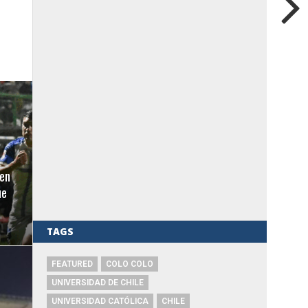
en
ue
TAGS
FEATURED
COLO COLO
UNIVERSIDAD DE CHILE
UNIVERSIDAD CATÓLICA
CHILE