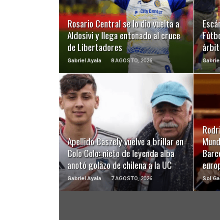
LEER MÁS
Rosario Central se lo dio vuelta a
Escá
Aldosivi y llega entonado al cruce
Fútbo
de Libertadores
árbit
Gabriel Ayala
8 AGOSTO, 2026
Gabrie
LEER MÁS
Rodri
Apellido Caszely vuelve a brillar en
Mundi
Colo Colo: nieto de leyenda alba
Barc
anotó golazo de chilena a la UC
euro
Gabriel Ayala
7 AGOSTO, 2026
Sol Ga