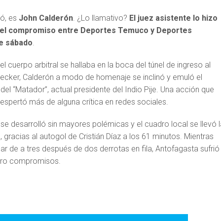
tó, es
John Calderón
. ¿Lo llamativo?
El juez asistente lo hizo
 del compromiso entre Deportes Temuco y Deportes
e sábado
.
l cuerpo arbitral se hallaba en la boca del túnel de ingreso al
cker, Calderón a modo de homenaje se inclinó y emuló el
el “Matador”, actual presidente del Indio Pije. Una acción que
pertó más de alguna crítica en redes sociales.
se desarrolló sin mayores polémicas y el cuadro local se llevó l
, gracias al autogol de Cristián Díaz a los 61 minutos. Mientras
r de a tres después de dos derrotas en fila, Antofagasta sufrió
atro compromisos.