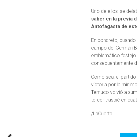
Uno de ellos, se dela
saber en la previa
Antofagasta de est
En concreto, cuando e
campo del Germán Be
emblemático festejo d
consecuentemente des
Como sea, el partido 
victoria por la mínima
Temuco volvió a suma
tercer traspié en cu
/LaCuarta