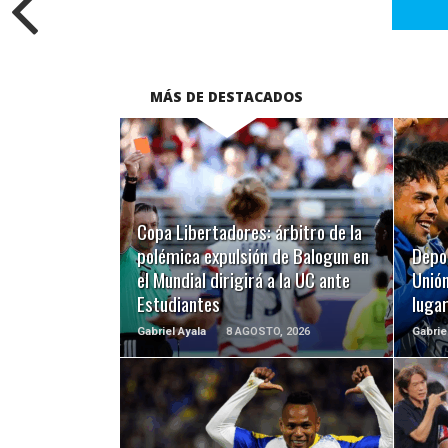
MÁS DE DESTACADOS
LEER MÁS
Copa Libertadores: árbitro de la
polémica expulsión de Balogun en
Depo
el Mundial dirigirá a la UC ante
Unión
Estudiantes
luga
Gabriel Ayala
8 AGOSTO, 2026
Gabrie