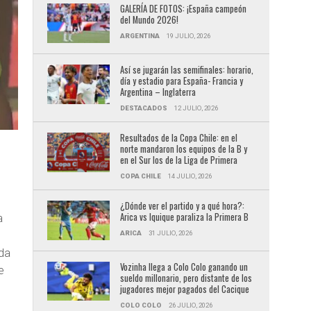
GALERÍA DE FOTOS: ¡España campeón
del Mundo 2026!
ARGENTINA
19 JULIO, 2026
Así se jugarán las semifinales: horario,
día y estadio para España- Francia y
Argentina – Inglaterra
DESTACADOS
12 JULIO, 2026
Resultados de la Copa Chile: en el
norte mandaron los equipos de la B y
en el Sur los de la Liga de Primera
COPA CHILE
14 JULIO, 2026
¿Dónde ver el partido y a qué hora?:
Arica vs Iquique paraliza la Primera B
a
ARICA
31 JULIO, 2026
oda
Vozinha llega a Colo Colo ganando un
e
sueldo millonario, pero distante de los
jugadores mejor pagados del Cacique
COLO COLO
26 JULIO, 2026