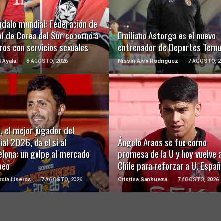
LEER MÁS
LEER MÁS
ndalo mundial: Federación de
l de Corea del Sur sobornó a
Emiliano Astorga es el nuevo
ros con servicios sexuales
entrenador de Deportes Tem
l Ayala
8 AGOSTO, 2026
Nissin Alvo Rodríguez
7 AGOSTO, 2
LEER MÁS
LEER MÁS
, el mejor jugador del
al 2026, da el sí al
Ángelo Araos se fue como
elona: un golpe al mercado
promesa de la U y hoy vuelve 
peo
Chile para reforzar a U. Españ
rcia Lineros
7 AGOSTO, 2026
Cristina Sanhueza
7 AGOSTO, 2026