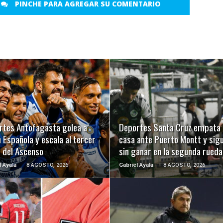
PINCHE PARA AGREGAR SU COMENTARIO
LEER MÁS
LEER MÁS
rtes Antofagasta golea a
Deportes Santa Cruz empata 
 Española y escala al tercer
casa ante Puerto Montt y sig
r del Ascenso
sin ganar en la segunda rueda
l Ayala
8 AGOSTO, 2026
Gabriel Ayala
8 AGOSTO, 2026