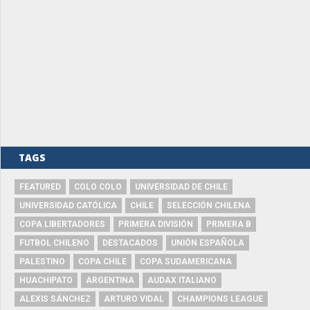
TAGS
FEATURED
COLO COLO
UNIVERSIDAD DE CHILE
UNIVERSIDAD CATÓLICA
CHILE
SELECCIÓN CHILENA
COPA LIBERTADORES
PRIMERA DIVISIÓN
PRIMERA B
FUTBOL CHILENO
DESTACADOS
UNIÓN ESPAÑOLA
PALESTINO
COPA CHILE
COPA SUDAMERICANA
HUACHIPATO
ARGENTINA
AUDAX ITALIANO
ALEXIS SÁNCHEZ
ARTURO VIDAL
CHAMPIONS LEAGUE