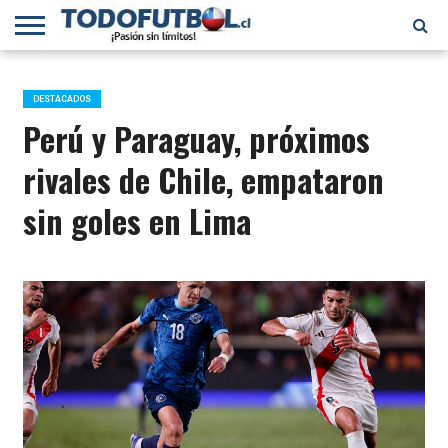
PRIMERA
DIVISIÓN
PRIMERA
SELECCIÓN
CHILENOS
FÚTBOL
B
CHILENA
EN EL
INTERNACIONAL
DESTACADOS
MUNDO
Perú y Paraguay, próximos
rivales de Chile, empataron
sin goles en Lima