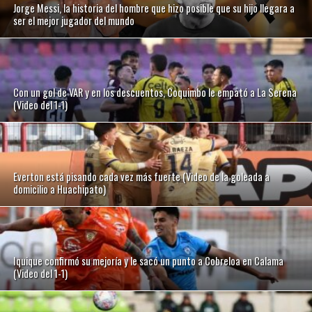
Jorge Messi, la historia del hombre que hizo posible que su hijo llegara a
ser el mejor jugador del mundo
Con un gol de VAR y en los descuentos, Coquimbo le empató a La Serena
(Video del 1-1)
Everton está pisando cada vez más fuerte (Video de la goleada a
domicilio a Huachipato)
Iquique confirmó su mejoría y le sacó un punto a Cobreloa en Calama
(Video del 1-1)