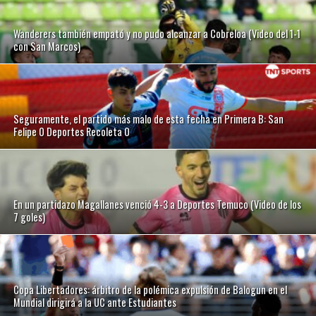
Wanderers también empató y no pudo alcanzar a Cobreloa (Video del 1-1
con San Marcos)
Seguramente, el partido más malo de esta fecha en Primera B: San
Felipe 0 Deportes Recoleta 0
En un partidazo Magallanes venció 4-3 a Deportes Temuco (Video de los
7 goles)
Copa Libertadores: árbitro de la polémica expulsión de Balogun en el
Mundial dirigirá a la UC ante Estudiantes