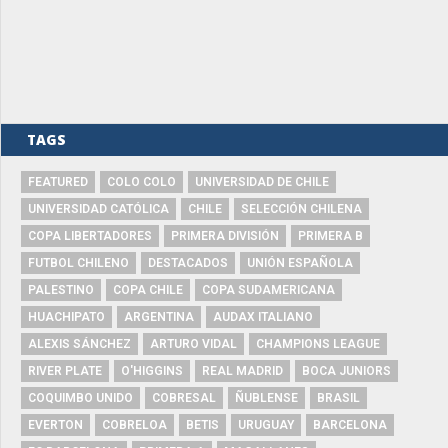
TAGS
FEATURED
COLO COLO
UNIVERSIDAD DE CHILE
UNIVERSIDAD CATÓLICA
CHILE
SELECCIÓN CHILENA
COPA LIBERTADORES
PRIMERA DIVISIÓN
PRIMERA B
FUTBOL CHILENO
DESTACADOS
UNIÓN ESPAÑOLA
PALESTINO
COPA CHILE
COPA SUDAMERICANA
HUACHIPATO
ARGENTINA
AUDAX ITALIANO
ALEXIS SÁNCHEZ
ARTURO VIDAL
CHAMPIONS LEAGUE
RIVER PLATE
O'HIGGINS
REAL MADRID
BOCA JUNIORS
COQUIMBO UNIDO
COBRESAL
ÑUBLENSE
BRASIL
EVERTON
COBRELOA
BETIS
URUGUAY
BARCELONA