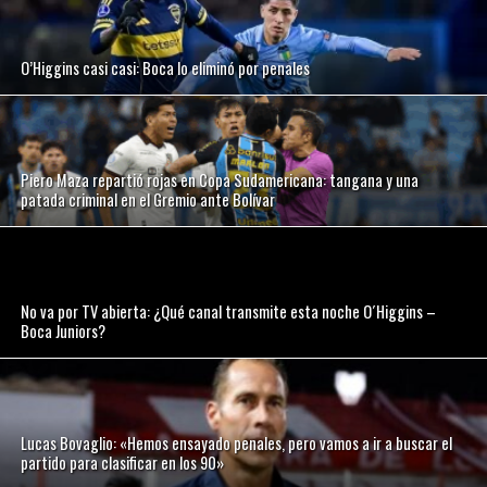
O’Higgins casi casi: Boca lo eliminó por penales
Piero Maza repartió rojas en Copa Sudamericana: tangana y una
patada criminal en el Gremio ante Bolívar
No va por TV abierta: ¿Qué canal transmite esta noche O´Higgins –
Boca Juniors?
Lucas Bovaglio: «Hemos ensayado penales, pero vamos a ir a buscar el
partido para clasificar en los 90»