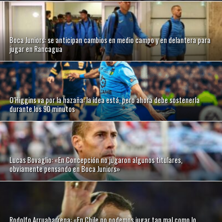
Boca Juniors: se anticipan cambios en medio campo y en delantera para
jugar en Rancagua
O’Higgins va por la hazaña: la idea está, pero ahora debe sostenerla
durante los 90 minutos
Lucas Bovaglio: «En Concepción no jugaron algunos titulares,
obviamente pensando en Boca Juniors»
Rodolfo Arruabarrena: «En Chile no podemos jugar tan mal como lo