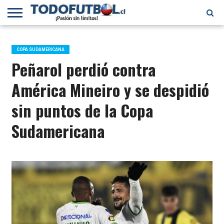
PRIMERA
DIVISIÓN
PRIMERA
SELECCIÓN
CHILENOS
FÚTBOL
B
CHILENA
EN EL
INTERNACIONAL
COPA SUDAMERICANA
MUNDO
Peñarol perdió contra
América Mineiro y se despidió
sin puntos de la Copa
Sudamericana