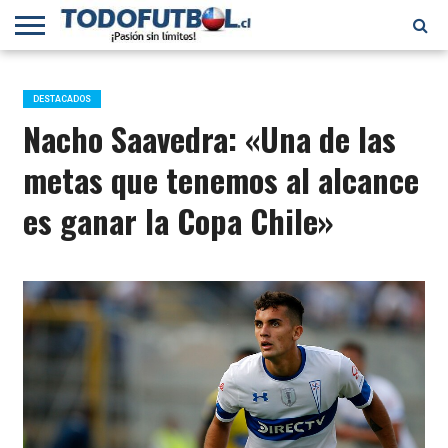
PRIMERA
DIVISIÓN
PRIMERA
SELECCIÓN
CHILENOS
FÚTBOL
B
CHILENA
EN EL
INTERNACIONAL
DESTACADOS
MUNDO
Nacho Saavedra: «Una de las
metas que tenemos al alcance
es ganar la Copa Chile»