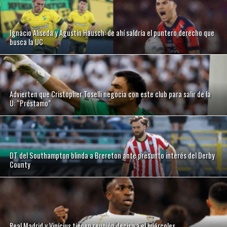
Ignacio Aliseda y Agustín Hausch: de ahí saldría el puntero derecho que
busca la UC
Advierten que Cristopher Toselli negocia con este club para salir de la
U: “Préstamo”
DT del Southampton blinda a Brereton ante presunto interés del Derby
County
Real Madrid y Vinícius tienen reunión decisiva el miércoles