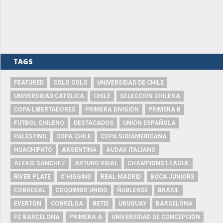
TAGS
FEATURED
COLO COLO
UNIVERSIDAD DE CHILE
UNIVERSIDAD CATÓLICA
CHILE
SELECCIÓN CHILENA
COPA LIBERTADORES
PRIMERA DIVISIÓN
PRIMERA B
FUTBOL CHILENO
DESTACADOS
UNIÓN ESPAÑOLA
PALESTINO
COPA CHILE
COPA SUDAMERICANA
HUACHIPATO
ARGENTINA
AUDAX ITALIANO
ALEXIS SÁNCHEZ
ARTURO VIDAL
CHAMPIONS LEAGUE
RIVER PLATE
O'HIGGINS
REAL MADRID
BOCA JUNIORS
COBRESAL
COQUIMBO UNIDO
ÑUBLENSE
BRASIL
EVERTON
COBRELOA
BETIS
URUGUAY
BARCELONA
FC BARCELONA
PRIMERA A
UNIVERSIDAD DE CONCEPCIÓN