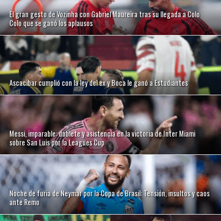
El gran gesto de Vozinha con Gabriel Maureira tras su llegada a Colo
Colo que se ganó los aplausos
Ascacibar cumplió con la ley del ex y Boca le ganó a Estudiantes
Messi, imparable: doblete y asistencia en la victoria de Inter Miami
sobre San Luis por la Leagues Cup
Noche de furia de Neymar por la Copa de Brasil: Tensión, insultos y caos
ante Remo